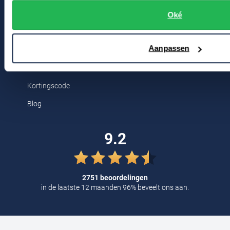
Bert Schrier Herenmode
Tommy Hilfiger
Oké
Breestraat 152 - 154
Tramarossa
2311 CX Leiden
UBR
Aanpassen
Voor jou
Vanguard
Kortingscode
William Lockie
Blog
Alle Merken
9.2
2751 beoordelingen
in de laatste 12 maanden 96% beveelt ons aan.