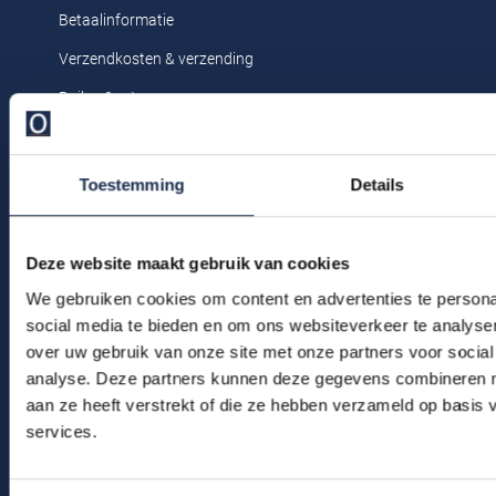
Profuomo
Betaalinformatie
Replay
Verzendkosten & verzending
R2
Reset
Ruilen & retourneren
Seidensticker
Roy Robson
Klachtenafhandeling
State of Art
Schiesser
Veelgestelde vragen
Toestemming
Details
Tommy Hilfiger
Seidensticker
Kledingonderhoud
Vanguard
Klantenservice
Deze website maakt gebruik van cookies
Actievoorwaarden
We gebruiken cookies om content en advertenties te persona
Slater
social media te bieden en om ons websiteverkeer te analyse
State of Art
over uw gebruik van onze site met onze partners voor social
Winkel
analyse. Deze partners kunnen deze gegevens combineren me
Superdry
Winkel & Openingstijden
aan ze heeft verstrekt of die ze hebben verzameld op basis
Tenson
services.
Contact
Thomas Maine