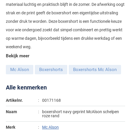
materiaal luchtig en praktisch blijft in de zomer. De afwerking oogt
Gant
Giordano
Lacoste
Camel Active
Lyle & Scott
Casa Moda
strak en de print geeft de boxershort een eigentijdse uitstraling
New Zealand
Giorgio
Maerz
Casa Moda
zonder druk te worden. Deze boxershort is een functionele keuze
Polo Ralph Lauren
Mac
Cast Iron
COM4
People of Shibuya
John Miller
voor wie ondergoed zoekt dat simpel combineert en prettig werkt
New Zealand
Cast Iron
Profuomo
Meyer
Cavallaro
Diesel
op warme dagen, bijvoorbeeld tijdens een drukke werkdag of een
Pierre Cardin
Lacoste
Olymp
Cavallaro
State of Art
New Zealand
Fred Perry
Eurex
weekend weg.
Polo Ralph Lauren
Polo Ralph Lauren
Desoto
Superdry
Olymp
Bekijk meer
Gant
Gardeur
Portofino
Tommy Hilfiger
Pierre Cardin
Ledub
Lacoste
Mac
Mc Alson
Boxershorts
Boxershorts Mc Alson
Reset
Vanguard
Polo Ralph Lauren
Lyle & Scott
Lyle & Scott
M.E.N.S.
Portofino
Eden Valley
Alle kenmerken
Profuomo
Mac
New Zealand
Meyer
Profuomo
Eterna
State of Art
Maerz
Artikelnr.
00171168
Olymp
New Zealand
State of Art
Eton
Superdry
Magee
Naam
boxershort navy geprint McAlson schelpen
Superdry
Gant
R2
roze rand
Tenson
Magnanni
Thomas Maine
Giordano
Replay
Merk
Mc Alson
Pierre Cardin
Pierre Cardin