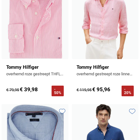
Tommy Hilfiger
Tommy Hilfiger
overhemd roze gestreept THFLEX katoen
overhemd gestreept roze linnen button-down collar
€ 39,98
€ 95,96
-
-
€ 79,95
€ 119,95
50%
20%
Toevoegen aan favorieten
Toevo