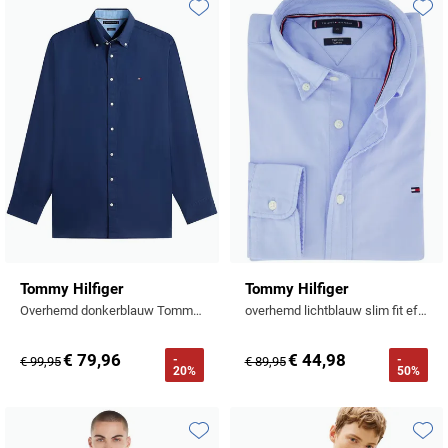
Tommy Hilfiger
Toevoegen aan favorieten
Toevo
Tramarossa
UBR
Vanguard
William Lockie
Alle Merken
Tommy Hilfiger
Tommy Hilfiger
Overhemd donkerblauw Tommy hilfiger big & tall button down boord
overhemd lichtblauw slim fit effen
€ 79,96
€ 44,98
-
-
€ 99,95
€ 89,95
20%
50%