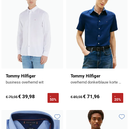
Toevoegen aan favorieten
Toevo
Tommy Hilfiger
Tommy Hilfiger
business overhemd wit
overhemd donkerblauw korte mouw button-down collar
€ 39,98
€ 71,96
-
-
€ 79,95
€ 89,95
50%
20%
Toevoegen aan favorieten
Toevo