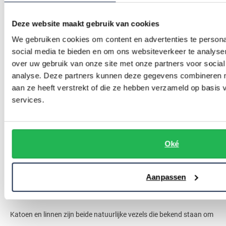
Deze website maakt gebruik van cookies
We gebruiken cookies om content en advertenties te persona
social media te bieden en om ons websiteverkeer te analyse
over uw gebruik van onze site met onze partners voor social
analyse. Deze partners kunnen deze gegevens combineren me
aan ze heeft verstrekt of die ze hebben verzameld op basis
Geschikt voor alle seizoenen
services.
De overhemden van Tommy Hilfiger zijn geschikt voor de warme
dagen van het jaar én voor de koude dagen van het jaar. Zo komen
Oké
de
overhemden met lange mouwen
en
hemden met korte
mouwen
. Daarnaast schreven we al even over de verschillende
Aanpassen
materialen waarin de overhemden komen.
Katoen en linnen zijn beide natuurlijke vezels die bekend staan om