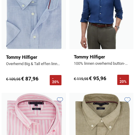
Tommy Hilfiger
Tommy Hilfiger
100% linnen overhemd button-down collar kobaltblauw
Overhemd Big & Tall effen linnen lichtblauw
€ 95,96
€ 87,96
-
-
€ 119,95
€ 109,95
20%
20%
Toevoegen aan favorieten
Toevo