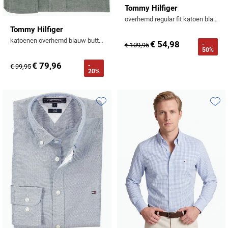
Tommy Hilfiger
overhemd regular fit katoen blauw groen geruit
Tommy Hilfiger
katoenen overhemd blauw button-down
€ 54,98
-
€ 109,95
50%
€ 79,96
-
€ 99,95
20%
Toevoegen aan favorieten
Toevo