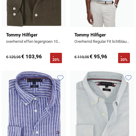
Tommy Hilfiger
Tommy Hilfiger
overhemd effen legergroen 100% linnen
Overhemd Regular Fit lichtblauw gemeleerd
€ 103,96
€ 95,96
-
-
€ 129,95
€ 119,95
20%
20%
Toevoegen aan favorieten
Toevo