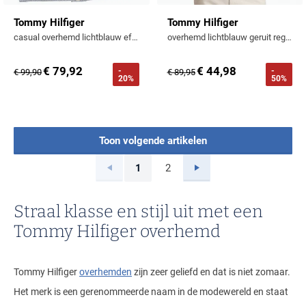
Tommy Hilfiger
Tommy Hilfiger
casual overhemd lichtblauw effen katoen slim fit
overhemd lichtblauw geruit regular fit katoen
€ 79,92
€ 44,98
-
-
€ 99,90
€ 89,95
20%
50%
Toon volgende artikelen
Vorige
Volgende
1
2
Current Page
Page
Straal klasse en stijl uit met een
Tommy Hilfiger overhemd
Tommy Hilfiger
overhemden
zijn zeer geliefd en dat is niet zomaar.
Het merk is een gerenommeerde naam in de modewereld en staat