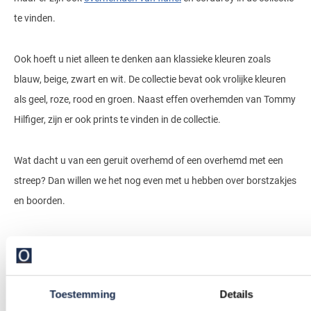
te vinden.
Ook hoeft u niet alleen te denken aan klassieke kleuren zoals
blauw, beige, zwart en wit. De collectie bevat ook vrolijke kleuren
als geel, roze, rood en groen. Naast effen overhemden van Tommy
Hilfiger, zijn er ook prints te vinden in de collectie.
Wat dacht u van een geruit overhemd of een overhemd met een
streep? Dan willen we het nog even met u hebben over borstzakjes
en boorden.
Wat borstzakjes betreft kunt u ten eerste kiezen uit wel of geen
borstzak, maar ook uit een dubbele borstzak. Wat boorden betreft
kunt u ook verschillende kanten op: er is keuze uit een cutaway
Toestemming
Details
boord, semi-wide spread boord en een button-down boord.