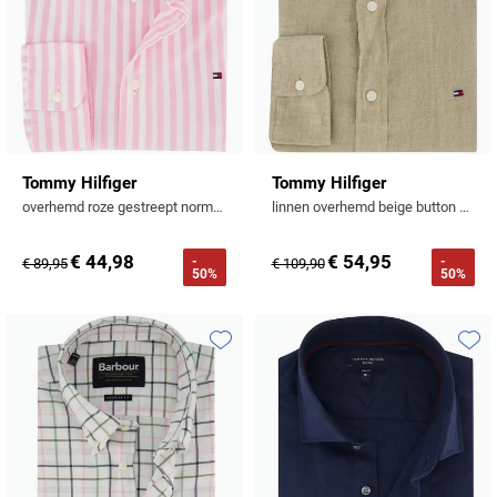
Tommy Hilfiger
Tommy Hilfiger
overhemd roze gestreept normale fit
linnen overhemd beige button down normale fit
€ 44,98
€ 54,95
-
-
€ 89,95
€ 109,90
50%
50%
Toevoegen aan favorieten
Toevo