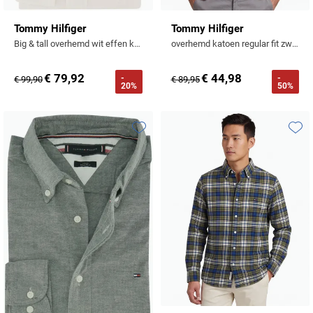
Tommy Hilfiger
Tommy Hilfiger
Big & tall overhemd wit effen katoen normale fit
overhemd katoen regular fit zwart geruit
€ 79,92
€ 44,98
-
-
€ 99,90
€ 89,95
20%
50%
Toevoegen aan favorieten
Toevo