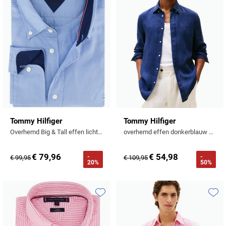
Tommy Hilfiger
Tommy Hilfiger
Overhemd Big & Tall effen lichtblauw
overhemd effen donkerblauw normale fit
€ 79,96
€ 54,98
-
-
€ 99,95
€ 109,95
20%
50%
Toevoegen aan favorieten
Toevo