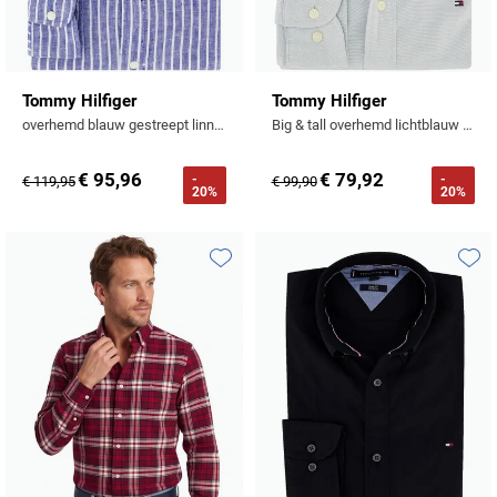
Tommy Hilfiger
Tommy Hilfiger
overhemd blauw gestreept linnen normale fit
Big & tall overhemd lichtblauw effen katoen normale fit
€ 95,96
€ 79,92
-
-
€ 119,95
€ 99,90
20%
20%
Toevoegen aan favorieten
Toevo