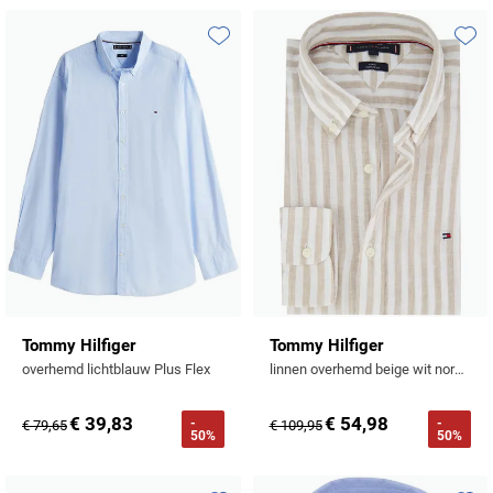
Profuomo
Replay
R2
Toevoegen aan favorieten
Toevo
Reset
Seidensticker
Roy Robson
State of Art
Schiesser
Tommy Hilfiger
Seidensticker
Vanguard
Slater
State of Art
Tommy Hilfiger
Tommy Hilfiger
overhemd lichtblauw Plus Flex
linnen overhemd beige wit normale fit
Superdry
€ 39,83
€ 54,98
-
-
€ 79,65
€ 109,95
Tenson
50%
50%
Thomas Maine