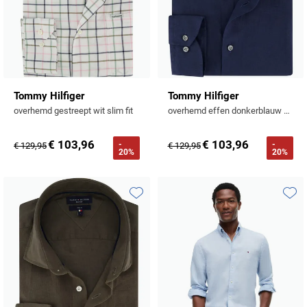
Tommy Hilfiger
Tommy Hilfiger
overhemd gestreept wit slim fit
overhemd effen donkerblauw 100% linnen
€ 103,96
€ 103,96
-
-
€ 129,95
€ 129,95
20%
20%
Toevoegen aan favorieten
Toevo