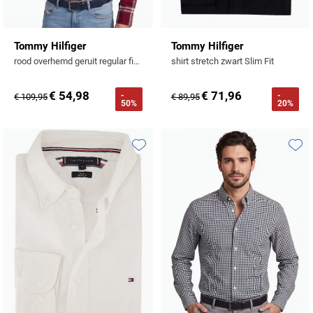
Tommy Hilfiger
Tommy Hilfiger
rood overhemd geruit regular fit katoen
shirt stretch zwart Slim Fit
€ 54,98
€ 71,96
-
-
€ 109,95
€ 89,95
50%
20%
Toevoegen aan favorieten
Toevo