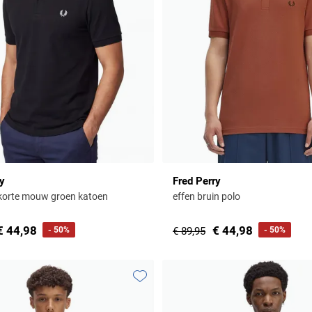
ry
Fred Perry
 korte mouw groen katoen
effen bruin polo
€ 44,98
€ 44,98
- 50%
€ 89,95
- 50%
Toevoegen aan favorieten