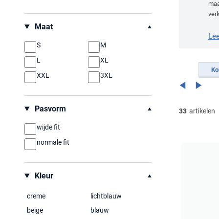
maa
verk
Filteren op
of 
Maat
Le
S
M
L
XL
Ko
XXL
3XL
Pasvorm
33
artikelen
wijde fit
normale fit
Kleur
creme
lichtblauw
beige
blauw