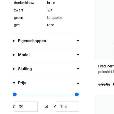
donkerblauw
bruin
zwart
wit
groen
turquoise
geel
roze
Eigenschappen
Model
Fred Per
Sluiting
poloshirt
Prijs
€ 89,95
Range slider min value
Range slider max value
€
tot
€
Minimum value input
Maximum value input