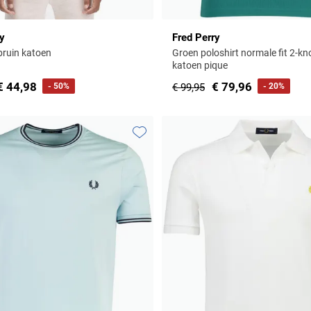
ry
Fred Perry
bruin katoen
Groen poloshirt normale fit 2-k
katoen pique
€ 44,98
€ 79,96
- 50%
€ 99,95
- 20%
Toevoegen aan favorieten