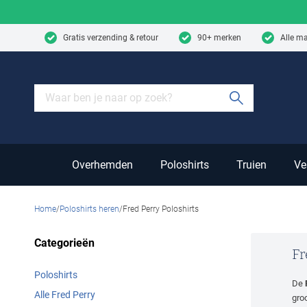
Skip to content
Gratis verzending & retour
90+ merken
Alle m
Submit sear
Overhemden
Poloshirts
Truien
Ve
Home
Poloshirts heren
Fred Perry Poloshirts
Categorieën
Fr
Poloshirts
De
Alle Fred Perry
gro