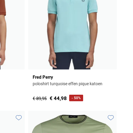
Fred Perry
poloshirt turquoise effen pique katoen
€ 44,98
€ 89,95
- 50%
Toevoegen aan favorieten
Toevoegen aa