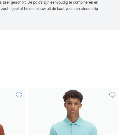
ts zeer geschikt. De polo’s zijn eenvoudig te combineren en
t zacht geel of helder blauw uit de kast voor een stedentrip
Toevoegen aan favorieten
Toevoegen aa