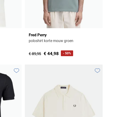
Fred Perry
poloshirt korte mouw groen
€ 44,98
€ 89,95
- 50%
Toevoegen aan favorieten
Toevoegen aa