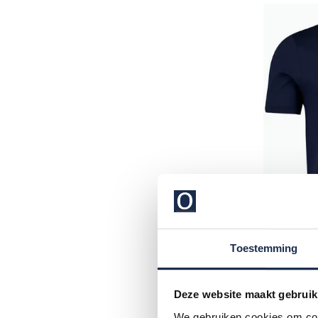
Toestemming
Deze website maakt gebruik
Fred Per
T-shirt na
We gebruiken cookies om cont