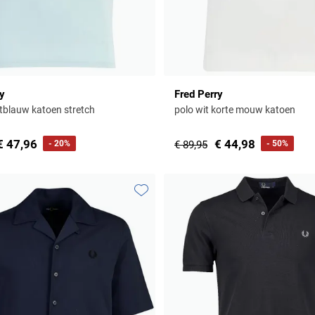
ry
Fred Perry
chtblauw katoen stretch
polo wit korte mouw katoen
€ 47,96
€ 44,98
- 20%
€ 89,95
- 50%
Toevoegen aan favorieten