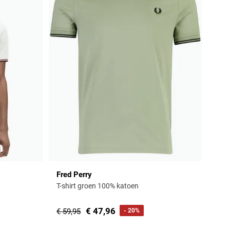
Fred Perry
T-shirt groen 100% katoen
€ 47,96
€ 59,95
- 20%