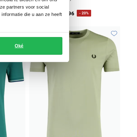
ze partners voor social
€ 103,96
€ 129,95
- 20%
nformatie die u aan ze heeft
Toevoegen aan favorieten
Toevoegen aa
Oké