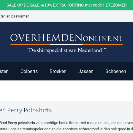
SALE OP DE SALE ☀️10% EXTRA KORTING met code HETEZOMER
aten en pasvormen
ch
sten
Colberts
Broeken
Jassen
Schoenen
ed Perry Poloshirts
Fred Perry poloshirts
zijn prachtige basic items met mooie details, die een inves
otste Engelse tennisspeler ooit en die sportieve achtergrond is dan ook goed in de