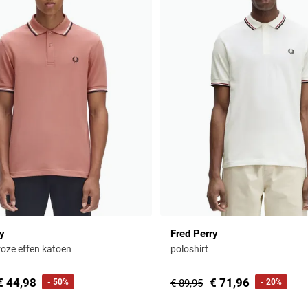
ry
Fred Perry
roze effen katoen
poloshirt
€ 44,98
€ 71,96
- 50%
€ 89,95
- 20%