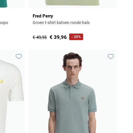
Fred Perry
noops
Groen t-shirt katoen ronde hals
€ 39,96
€ 49,95
- 20%
Toevoegen aan favorieten
Toevoegen aa