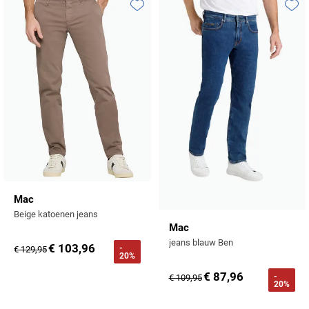
Tommy Hilfiger
Toevoegen aan favorieten
Toevo
Tramarossa
UBR
Vanguard
William Lockie
Alle Merken
Mac
Beige katoenen jeans
Mac
jeans blauw Ben
€ 103,96
-
€ 129,95
20%
€ 87,96
-
€ 109,95
20%