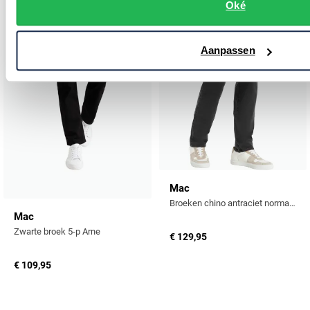
Oké
Toevoegen aan favorieten
Toevo
Aanpassen
Mac
Broeken chino antraciet normale fit
Mac
Zwarte broek 5-p Arne
€ 129,95
€ 109,95