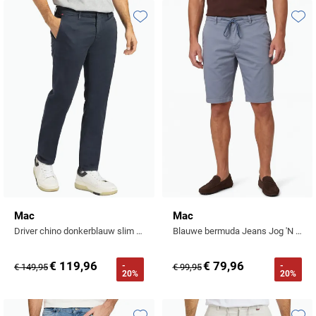
Toevoegen aan favorieten
Toevo
Mac
Mac
Driver chino donkerblauw slim fit
Blauwe bermuda Jeans Jog 'N Short
€ 119,96
€ 79,96
-
-
€ 149,95
€ 99,95
20%
20%