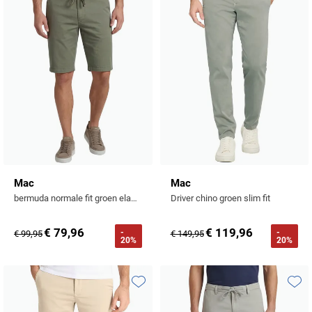
Toevoegen aan favorieten
Toevo
Mac
Mac
bermuda normale fit groen elastisch
Driver chino groen slim fit
€ 79,96
€ 119,96
-
-
€ 99,95
€ 149,95
20%
20%
Toevoegen aan favorieten
Toevo