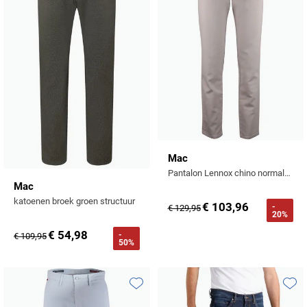
Mac
Pantalon Lennox chino normale fit beige
Mac
katoenen broek groen structuur
€ 103,96
-
€ 129,95
20%
€ 54,98
-
€ 109,95
50%
Toevoegen aan favorieten
Toevo