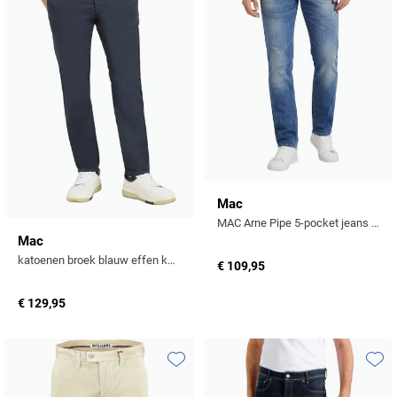
Mac
MAC Arne Pipe 5-pocket jeans blauw denim
Mac
katoenen broek blauw effen katoen
€ 109,95
€ 129,95
Toevoegen aan favorieten
Toevo