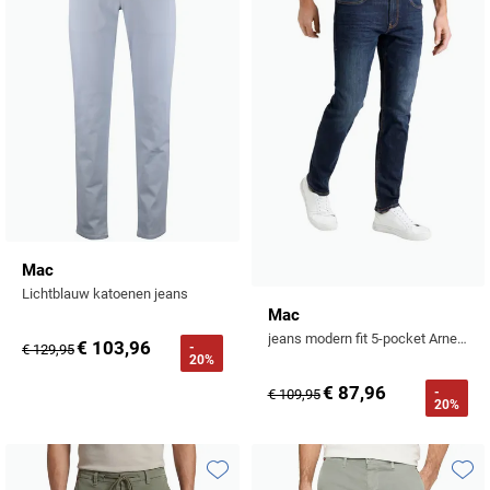
Mac
Lichtblauw katoenen jeans
Mac
jeans modern fit 5-pocket Arne Pipe donkerblauw
€ 103,96
-
€ 129,95
20%
€ 87,96
-
€ 109,95
20%