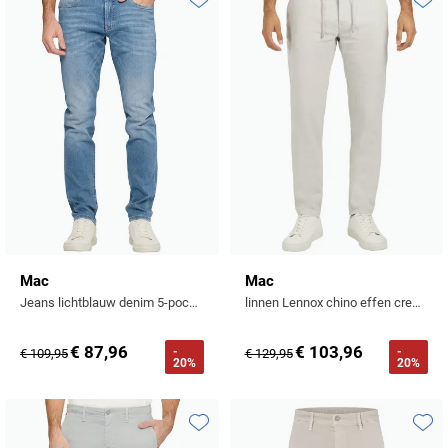
Toevoegen aan favorieten
Toevo
Mac
Mac
Jeans lichtblauw denim 5-pocket normale fit
linnen Lennox chino effen creme
€ 87,96
€ 103,96
-
-
€ 109,95
€ 129,95
20%
20%
Toevoegen aan favorieten
Toevo