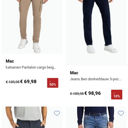
Mac
katoenen Pantalon cargo beige effen
Mac
Jeans Ben donkerblauw 5-pocket
€ 69,98
-
€ 139,95
50%
€ 98,96
-
€ 109,95
10%
Toevoegen aan favorieten
Toevo