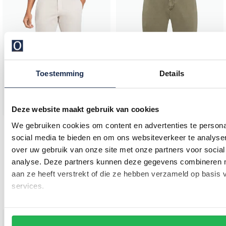
Toestemming
Details
Deze website maakt gebruik van cookies
We gebruiken cookies om content en advertenties te persona
Mac
social media te bieden en om ons websiteverkeer te analyse
Chino creme normale fit
over uw gebruik van onze site met onze partners voor social
Mac
heren broek groen effen denim driver pants
analyse. Deze partners kunnen deze gegevens combineren me
€ 129,95
aan ze heeft verstrekt of die ze hebben verzameld op basis
€ 64,98
services.
-
€ 129,95
50%