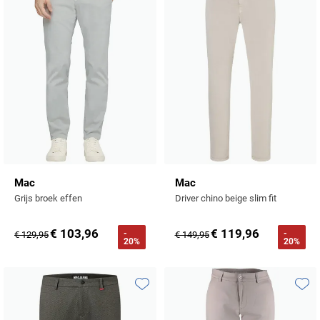
Mac
Mac
Grijs broek effen
Driver chino beige slim fit
€ 103,96
€ 119,96
-
-
€ 129,95
€ 149,95
20%
20%
Toevoegen aan favorieten
Toevo