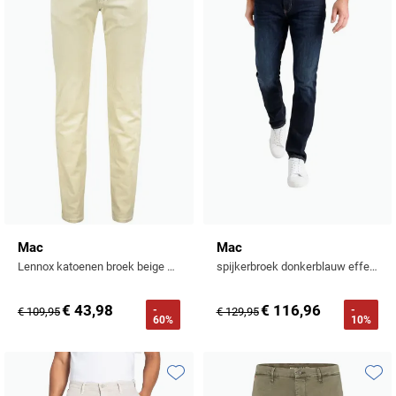
Mac
Mac
Lennox katoenen broek beige effen katoen
spijkerbroek donkerblauw effen denim, katoen
€ 43,98
€ 116,96
-
-
€ 109,95
€ 129,95
60%
10%
Toevoegen aan favorieten
Toevo