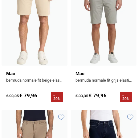
Mac
Mac
bermuda normale fit beige elastisch
bermuda normale fit grijs elastisch
€ 79,96
€ 79,96
-
-
€ 99,95
€ 99,95
20%
20%
Toevoegen aan favorieten
Toevo