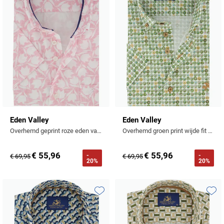
Eden Valley
Eden Valley
Overhemd geprint roze eden vally korte mouw met borstzak
Overhemd groen print wijde fit korte mouw borstzak
€ 55,96
€ 55,96
-
-
€ 69,95
€ 69,95
20%
20%
Toevoegen aan favorieten
Toevo