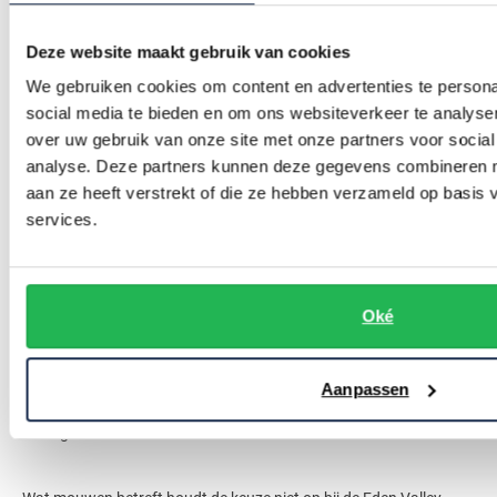
colbert of bij een pak.
Deze website maakt gebruik van cookies
Bent u op zoek naar een casual overhemd, gewoon om in uw vrije
We gebruiken cookies om content en advertenties te persona
tijd te dragen? Kies dan voor een van de geruite Eden Valley
social media te bieden en om ons websiteverkeer te analyse
over uw gebruik van onze site met onze partners voor social
overhemden. Voor de ultieme casual look draagt u deze met een
analyse. Deze partners kunnen deze gegevens combineren me
spijkerbroek en sneakers. Een spijkerjas of leren jack eroverheen
aan ze heeft verstrekt of die ze hebben verzameld op basis
en u bent klaar om te gaan.
services.
We willen u er graag op attenderen dat Eden Valley niet alleen
overhemden heeft voor iedere gelegenheid, maar ook voor ieder
Oké
seizoen. Voor de winter kunt u gaan voor een overhemd met lange
mouwen van stevig katoen. In de zomer is het slim om te kiezen
Aanpassen
voor een
linnen overhemd
met korte mouwen. Deze stof is lekker
luchtig.