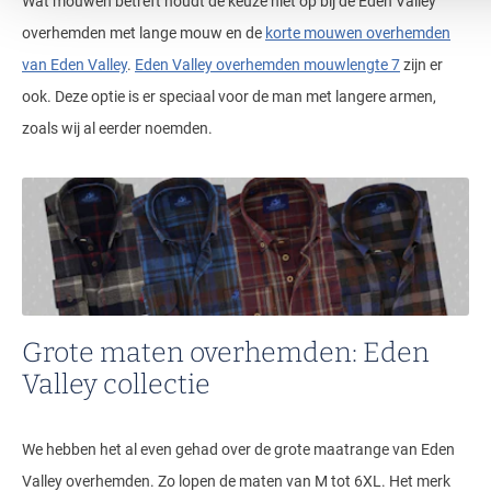
Wat mouwen betreft houdt de keuze niet op bij de Eden Valley
overhemden met lange mouw en de
korte mouwen overhemden
van Eden Valley
.
Eden Valley overhemden mouwlengte 7
zijn er
ook. Deze optie is er speciaal voor de man met langere armen,
zoals wij al eerder noemden.
Grote maten overhemden: Eden
Valley collectie
We hebben het al even gehad over de grote maatrange van Eden
Valley overhemden. Zo lopen de maten van M tot 6XL. Het merk