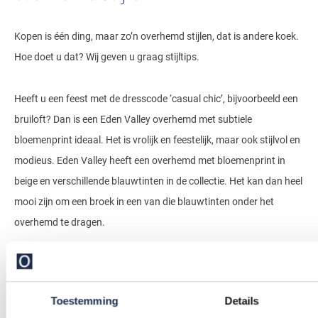
Kopen is één ding, maar zo’n overhemd stijlen, dat is andere koek.
Hoe doet u dat? Wij geven u graag stijltips.
Heeft u een feest met de dresscode ‘casual chic’, bijvoorbeeld een
bruiloft? Dan is een Eden Valley overhemd met subtiele
bloemenprint ideaal. Het is vrolijk en feestelijk, maar ook stijlvol en
modieus. Eden Valley heeft een overhemd met bloemenprint in
beige en verschillende blauwtinten in de collectie. Het kan dan heel
mooi zijn om een broek in een van die blauwtinten onder het
overhemd te dragen.
Heeft u een formele gelegenheid op de planning? Of zoekt u
zakelijke looks voor het werk? Kies dan een van de effen
Toestemming
Details
overhemden van Eden Valley en draag deze onder een mooi