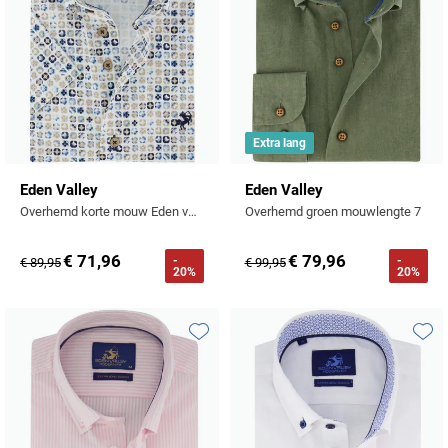
Extra lang
Eden Valley
Eden Valley
Overhemd korte mouw Eden valley blauw printje met borstzak
Overhemd groen mouwlengte 7
€ 71,96
€ 79,96
-
-
€ 89,95
€ 99,95
20%
20%
Toevoegen aan favorieten
Toevo