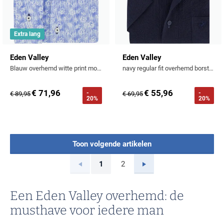
Extra lang
Eden Valley
Eden Valley
Blauw overhemd witte print modern fit mouwlengte 7
navy regular fit overhemd borstzak katoen textuur km
€ 71,96
€ 55,96
-
-
€ 89,95
€ 69,95
20%
20%
Toon volgende artikelen
Vorige
Volgende
1
2
Current Page
Page
Een Eden Valley overhemd: de
musthave voor iedere man