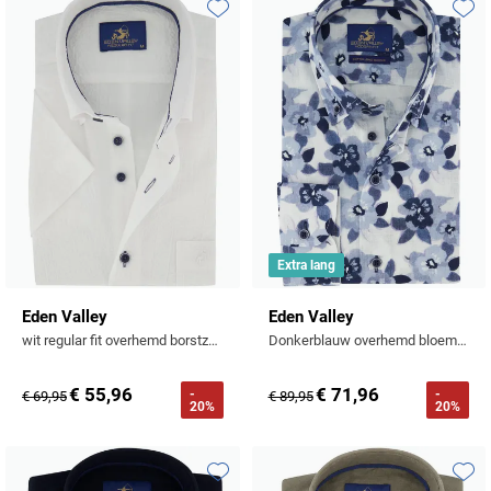
Toevoegen aan favorieten
Toevo
Extra lang
Eden Valley
Eden Valley
wit regular fit overhemd borstzak katoen textuur km
Donkerblauw overhemd bloem print button-down collar
€ 55,96
€ 71,96
-
-
€ 69,95
€ 89,95
20%
20%