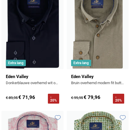
Toevoegen aan favorieten
Toevo
Extra lang
Extra lang
Eden Valley
Eden Valley
Donkerblauwe overhemd wit omlijnde knopen ml7
Bruin overhemd modern fit button-down collar
€ 71,96
€ 79,96
-
-
€ 89,95
€ 99,95
20%
20%
Toevoegen aan favorieten
Toevo