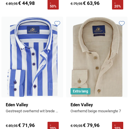
€ 44,98
€ 63,96
-
-
€ 89,95
€ 79,95
50%
20%
Toevoegen aan favorieten
Toevo
Extra lang
Eden Valley
Eden Valley
Gestreept overhemd wit brede blauwe banen
Overhemd beige mouwlengte 7
€ 71,96
€ 79,96
-
-
€ 89,95
€ 99,95
20%
20%