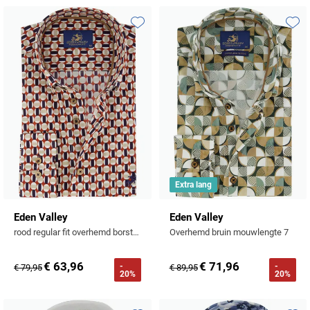
Toevoegen aan favorieten
Toevo
Extra lang
Eden Valley
Eden Valley
rood regular fit overhemd borstzak katoen geprint
Overhemd bruin mouwlengte 7
€ 63,96
€ 71,96
-
-
€ 79,95
€ 89,95
20%
20%