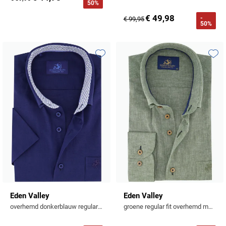
50%
€ 49,98
-
€ 99,95
50%
Toevoegen aan favorieten
Toevo
Eden Valley
Eden Valley
overhemd donkerblauw regular fit borstzak
groene regular fit overhemd met borstzak linnen