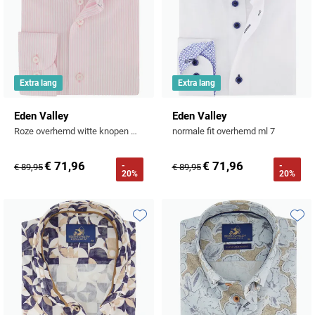
Extra lang
Extra lang
Eden Valley
Eden Valley
Roze overhemd witte knopen modern fit mouwlengt 7
normale fit overhemd ml 7
€ 71,96
€ 71,96
-
-
€ 89,95
€ 89,95
20%
20%
Toevoegen aan favorieten
Toevo