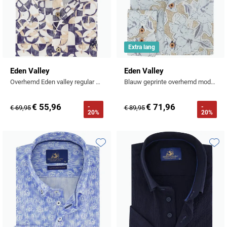
Extra lang
Eden Valley
Eden Valley
Overhemd Eden valley regular fit donkerblauw printje
Blauw geprinte overhemd modern fit button-down collar
€ 55,96
€ 71,96
-
-
€ 69,95
€ 89,95
20%
20%
Toevoegen aan favorieten
Toevo