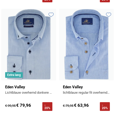
Toevoegen aan favorieten
Toevo
Extra lang
Eden Valley
Eden Valley
Lichtblauw overhemd donkere knoop button-down
lichtblauw regular fit overhemd katoen gemêleerd
€ 79,96
€ 63,96
-
-
€ 99,95
€ 79,95
20%
20%