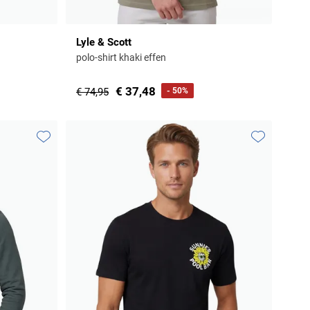
Lyle & Scott
polo-shirt khaki effen
€ 37,48
€ 74,95
- 50%
Toevoegen aan favorieten
Toevoegen aa