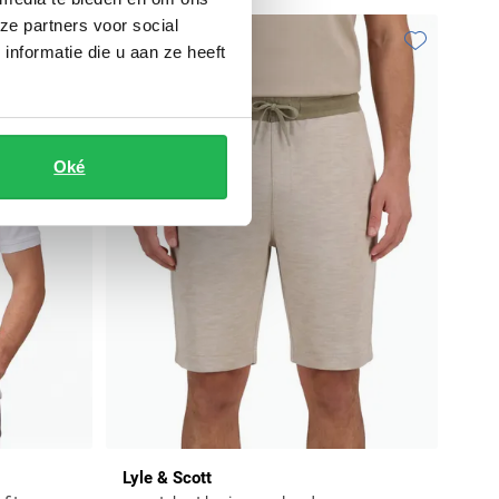
ze partners voor social
nformatie die u aan ze heeft
Toevoegen aan favorieten
Toevoegen aa
Oké
Lyle & Scott