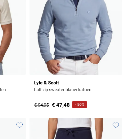
Lyle & Scott
ffen
half zip sweater blauw katoen
€ 47,48
€ 94,95
- 50%
Toevoegen aan favorieten
Toevoegen aa