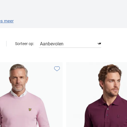
es meer
Sorteer op:
Toevoegen aan favorieten