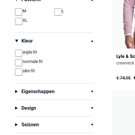
M
L
XL
Kleur
wijde fit
Lyle & Sc
normale fit
crewneck 
slim fit
€ 74,95
Eigenschappen
Design
Seizoen