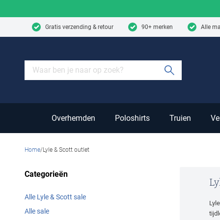
Skip to content
Gratis verzending & retour
90+ merken
Alle m
Submit sear
Overhemden
Poloshirts
Truien
Ve
Home
Lyle & Scott outlet
Categorieën
Ly
Alle Lyle & Scott sale
Lyl
Alle sale
tij