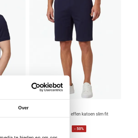
Lyle & Scott
Over
short donkerblauw effen katoen slim fit
€ 32,48
€ 64,95
- 50%
 media te bieden en om ons