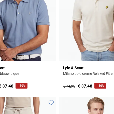
ott
Lyle & Scott
t blauw pique
Milano polo creme Relaxed Fit e
€ 37,48
€ 37,48
- 50%
€ 74,95
- 50%
Toevoegen aan favorieten