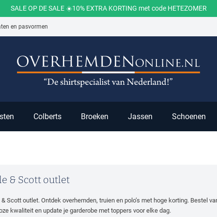
SALE OP DE SALE ☀️10% EXTRA KORTING met code HETEZOMER
aten en pasvormen
ch
sten
Colberts
Broeken
Jassen
Schoenen
le & Scott outlet
e & Scott outlet. Ontdek overhemden, truien en polo’s met hoge korting. Bestel va
dloze kwaliteit en update je garderobe met toppers voor elke dag.