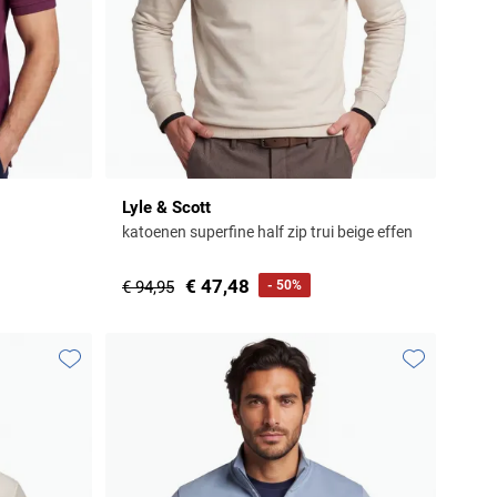
Lyle & Scott
katoenen superfine half zip trui beige effen
€ 47,48
€ 94,95
- 50%
Toevoegen aan favorieten
Toevoegen aa