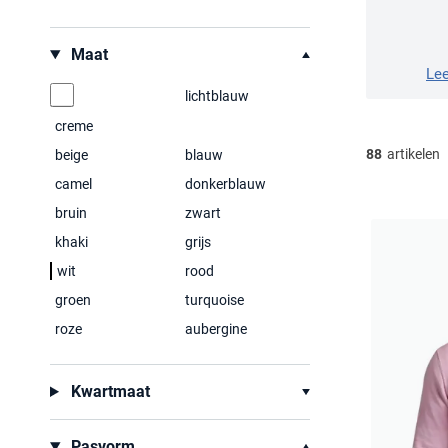
Filteren op
Maat
Le
lichtblauw
creme
88
artikelen
beige
blauw
camel
donkerblauw
bruin
zwart
khaki
grijs
wit
rood
groen
turquoise
roze
aubergine
Kwartmaat
Pasvorm