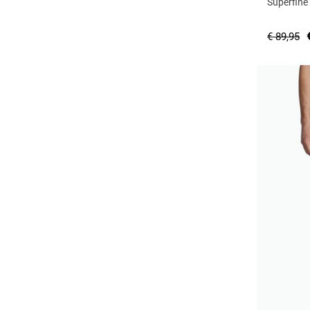
Superfine
€ 89,95