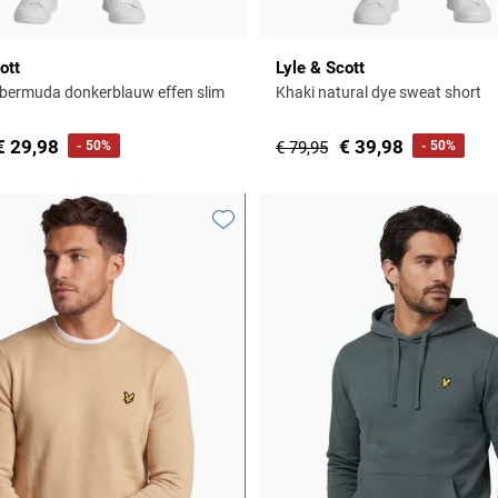
ott
Lyle & Scott
bermuda donkerblauw effen slim
Khaki natural dye sweat short
€ 29,98
€ 39,98
- 50%
€ 79,95
- 50%
Toevoegen aan favorieten