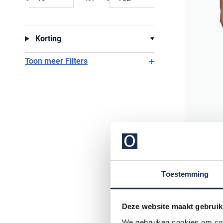
Minimum value input
Maximum value input
Korting
Toon meer Filters
Lyle & Sc
Toestemming
katoenen s
Deze website maakt gebruik
€ 64,95
We gebruiken cookies om cont