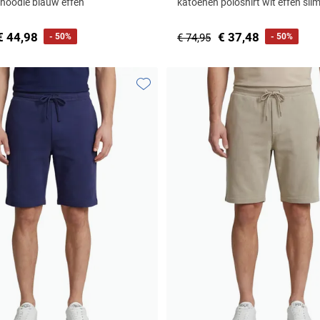
 hoodie blauw effen
katoenen poloshirt wit effen slim 
€ 44,98
€ 37,48
- 50%
€ 74,95
- 50%
Toevoegen aan favorieten