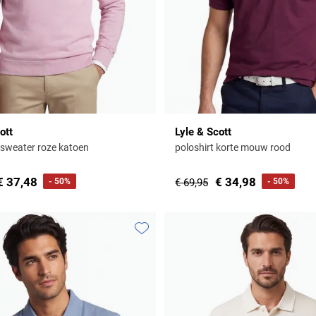
ott
Lyle & Scott
sweater roze katoen
poloshirt korte mouw rood
€ 37,48
€ 34,98
- 50%
€ 69,95
- 50%
Toevoegen aan favorieten