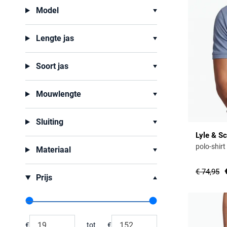
Model
Lengte jas
Soort jas
Mouwlengte
Sluiting
Lyle & Sc
polo-shir
Materiaal
€ 74,95
Prijs
Range slider min value
Range slider max value
€
tot
€