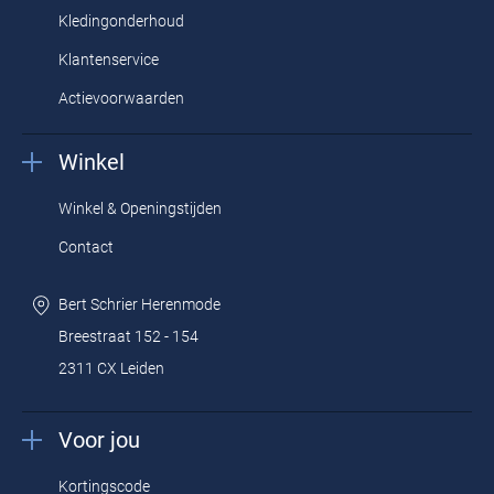
lengtemaat 38 inch. Neem gauw een kijkje in de webshop en bestel
Kledingonderhoud
uw favoriete
MAC
items online.
Klantenservice
Actievoorwaarden
Winkel
Winkel & Openingstijden
Contact
Bert Schrier Herenmode
Breestraat 152 - 154
2311 CX Leiden
Voor jou
Kortingscode