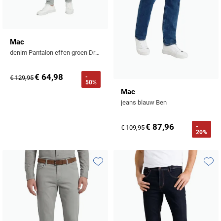
Mac
denim Pantalon effen groen Driver Pants
€ 64,98
-
€ 129,95
50%
Mac
jeans blauw Ben
€ 87,96
-
€ 109,95
20%
Toevoegen aan favorieten
Toevo