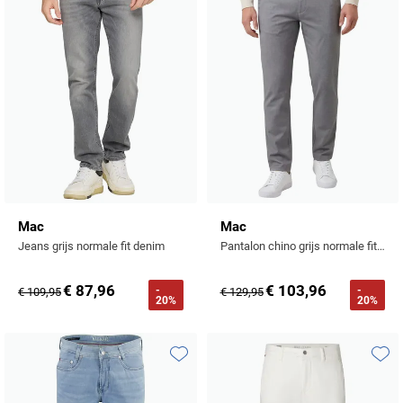
Tommy Hilfiger
Tramarossa
UBR
Vanguard
William Lockie
Alle Merken
Mac
Mac
Jeans grijs normale fit denim
Pantalon chino grijs normale fit katoen
€ 87,96
€ 103,96
-
-
€ 109,95
€ 129,95
20%
20%
Toevoegen aan favorieten
Toevo