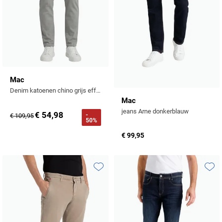
Mac
Denim katoenen chino grijs effen
Mac
jeans Arne donkerblauw
€ 54,98
-
€ 109,95
50%
€ 99,95
Toevoegen aan favorieten
Toevo