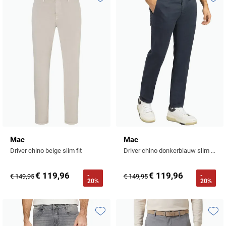
Profuomo
Toevoegen aan favorieten
Toevo
Replay
R2
Reset
Seidensticker
Roy Robson
State of Art
Schiesser
Tommy Hilfiger
Seidensticker
Vanguard
Slater
Mac
Mac
Driver chino beige slim fit
Driver chino donkerblauw slim fit
State of Art
€ 119,96
€ 119,96
-
-
€ 149,95
€ 149,95
Superdry
20%
20%
Tenson
Thomas Maine
Toevoegen aan favorieten
Toevo