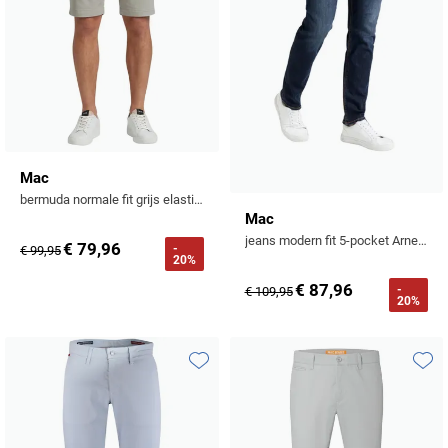
Mac
bermuda normale fit grijs elastisch
Mac
jeans modern fit 5-pocket Arne Pipe donkerblauw
€ 79,96
-
€ 99,95
20%
€ 87,96
-
€ 109,95
20%
Toevoegen aan favorieten
Toevo