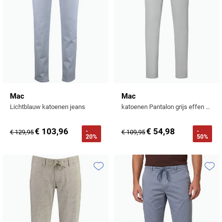
Mac
Mac
Lichtblauw katoenen jeans
katoenen Pantalon grijs effen normale fit
€ 103,96
€ 54,98
-
-
€ 129,95
€ 109,95
20%
50%
Toevoegen aan favorieten
Toevo