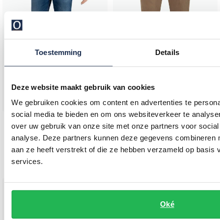
Toestemming
Details
Deze website maakt gebruik van cookies
We gebruiken cookies om content en advertenties te persona
Mac
social media te bieden en om ons websiteverkeer te analyse
Broeken chino bruin normale fit
Mac
over uw gebruik van onze site met onze partners voor social
jeans blauw effen denim Arne Pipe normale fit
analyse. Deze partners kunnen deze gegevens combineren me
€ 129,95
aan ze heeft verstrekt of die ze hebben verzameld op basis
€ 109,95
services.
Toevoegen aan favorieten
Toevo
Oké