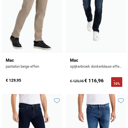
Mac
Mac
pantalon beige effen
spijkerbroek donkerblauw effen denim, katoen
€ 116,96
€ 129,95
-
€ 129,95
10%
Toevoegen aan favorieten
Toevo