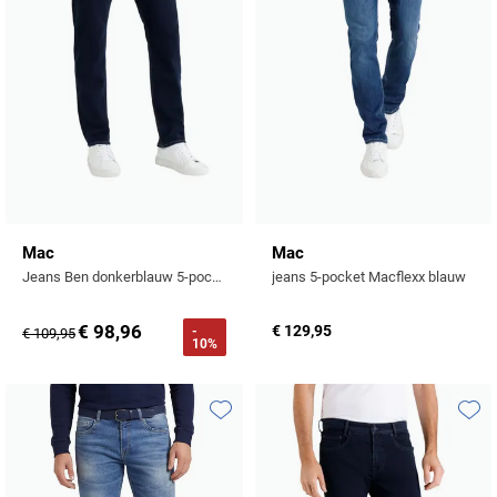
Mac
Mac
Jeans Ben donkerblauw 5-pocket
jeans 5-pocket Macflexx blauw
€ 98,96
€ 129,95
-
€ 109,95
10%
Toevoegen aan favorieten
Toevo