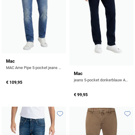
Mac
MAC Arne Pipe 5-pocket jeans blauw denim
Mac
jeans 5-pocket donkerblauw Arne-H799
€ 109,95
€ 99,95
Toevoegen aan favorieten
Toevo