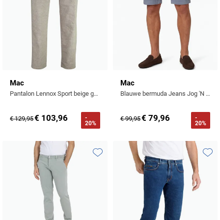
Mac
Mac
Pantalon Lennox Sport beige gemeleerd elastische band slim fit
Blauwe bermuda Jeans Jog 'N Short
€ 103,96
€ 79,96
-
-
€ 129,95
€ 99,95
20%
20%
Toevoegen aan favorieten
Toevo