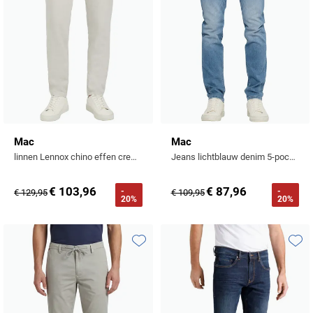
Mac
Mac
linnen Lennox chino effen creme
Jeans lichtblauw denim 5-pocket normale fit
€ 103,96
€ 87,96
-
-
€ 129,95
€ 109,95
20%
20%
Toevoegen aan favorieten
Toevo