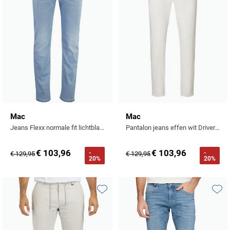
Mac
Mac
Jeans Flexx normale fit lichtblauw
Pantalon jeans effen wit Driver Pants normale fit
€ 103,96
€ 103,96
-
-
€ 129,95
€ 129,95
20%
20%
Toevoegen aan favorieten
Toevo