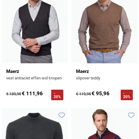
Maerz
Maerz
vest antraciet effen wol knopen
slipover teddy
€ 111,96
€ 95,96
-
-
€ 139,95
€ 119,95
20%
20%
Toevoegen aan favorieten
Toevo