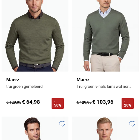
Maerz
Maerz
trui groen gemeleerd
Trui groen v-hals lamswol normale fit
€ 64,98
€ 103,96
-
-
€ 129,95
€ 129,95
50%
20%
Toevoegen aan favorieten
Toevo