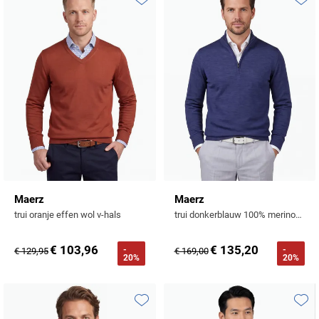
Toevoegen aan favorieten
Toevo
Maerz
Maerz
trui oranje effen wol v-hals
trui donkerblauw 100% merinowol
€ 103,96
€ 135,20
-
-
€ 129,95
€ 169,00
20%
20%
Toevoegen aan favorieten
Toevo