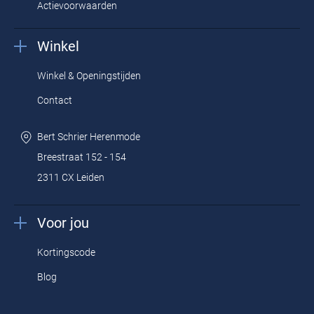
Actievoorwaarden
Bij OverhemdenOnline koopt u Maerz truien voor heren in de
maten XS tot en met 7XL.
Winkel
Winkel & Openingstijden
Contact
Bert Schrier Herenmode
Breestraat 152 - 154
2311 CX Leiden
Voor jou
Kortingscode
Blog