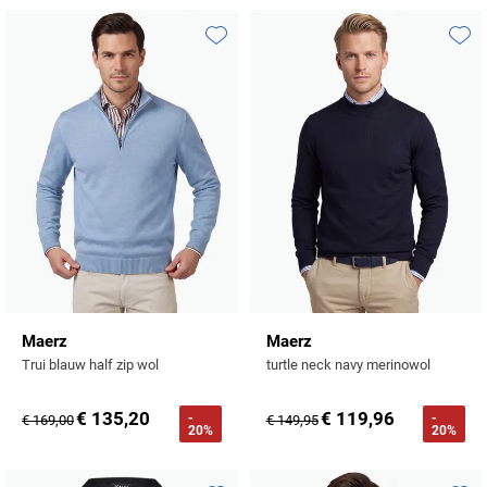
Profuomo
Replay
R2
Toevoegen aan favorieten
Toevo
Reset
Seidensticker
Roy Robson
State of Art
Schiesser
Tommy Hilfiger
Seidensticker
Vanguard
Slater
State of Art
Maerz
Maerz
Trui blauw half zip wol
turtle neck navy merinowol
Superdry
€ 135,20
€ 119,96
-
-
€ 169,00
€ 149,95
Tenson
20%
20%
Thomas Maine