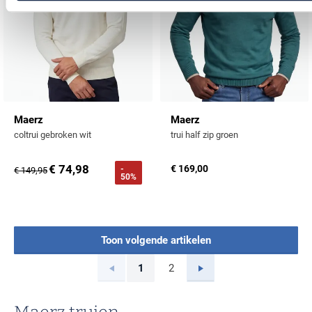
Maerz
Maerz
coltrui gebroken wit
trui half zip groen
€ 74,98
€ 169,00
-
€ 149,95
50%
Toon volgende artikelen
Vorige
Volgende
1
2
Current Page
Page