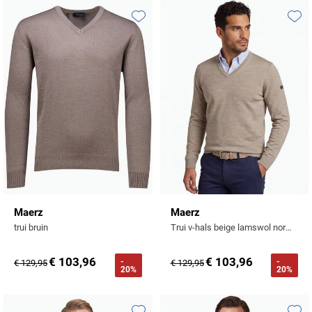
Toevoegen aan favorieten
Toevo
Maerz
Maerz
trui bruin
Trui v-hals beige lamswol normale fit
€ 103,96
€ 103,96
-
-
€ 129,95
€ 129,95
20%
20%