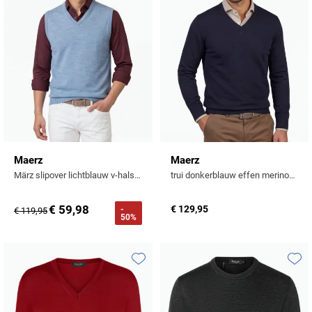
Maerz
Maerz
März slipover lichtblauw v-hals merinowol
trui donkerblauw effen merinowol v-hals
€ 59,98
€ 129,95
-
€ 119,95
50%
Toevoegen aan favorieten
Toevo