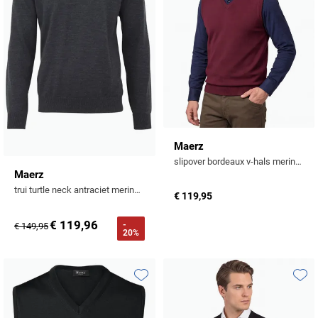
Maerz
slipover bordeaux v-hals merinowol
Maerz
trui turtle neck antraciet merinowol
€ 119,95
€ 119,96
-
€ 149,95
20%
Toevoegen aan favorieten
Toevo