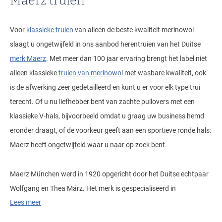
Maerz truien
Voor
klassieke truien
van alleen de beste kwaliteit merinowol
slaagt u ongetwijfeld in ons aanbod herentruien van het Duitse
merk Maerz
. Met meer dan 100 jaar ervaring brengt het label niet
alleen klassieke
truien van merinowol
met wasbare kwaliteit, ook
is de afwerking zeer gedetailleerd en kunt u er voor elk type trui
terecht. Of u nu liefhebber bent van zachte pullovers met een
klassieke V-hals, bijvoorbeeld omdat u graag uw business hemd
eronder draagt, of de voorkeur geeft aan een sportieve ronde hals:
Maerz heeft ongetwijfeld waar u naar op zoek bent.
Maerz München werd in 1920 opgericht door het Duitse echtpaar
Wolfgang en Thea März. Het merk is gespecialiseerd in
Lees meer
bovenkleding voor dames en heren in diverse wolsoorten zoals
merino en alpaca.