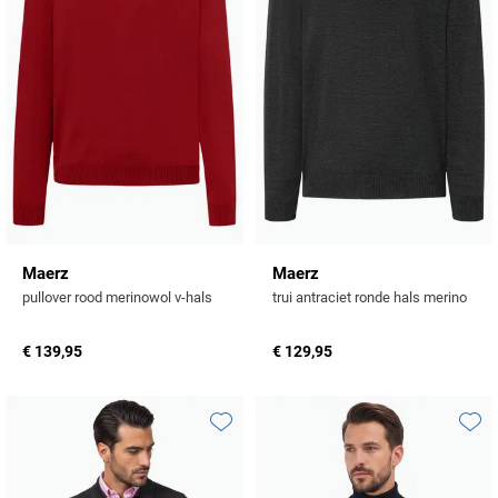
Maerz
Maerz
pullover rood merinowol v-hals
trui antraciet ronde hals merino
€ 139,95
€ 129,95
Toevoegen aan favorieten
Toevo