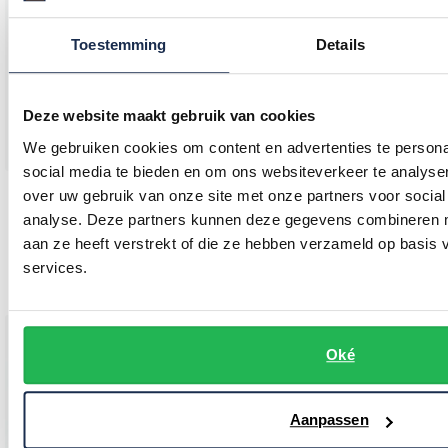
Toestemming
Details
Deze website maakt gebruik van cookies
We gebruiken cookies om content en advertenties te persona
social media te bieden en om ons websiteverkeer te analyse
over uw gebruik van onze site met onze partners voor social
Maerz
Maerz
analyse. Deze partners kunnen deze gegevens combineren me
trui blauw effen merinowol ronde hals
trui half zip blauw
aan ze heeft verstrekt of die ze hebben verzameld op basis
€ 111,96
services.
€ 169,00
-
€ 139,95
20%
Oké
Toevoegen aan favorieten
Toevo
Aanpassen