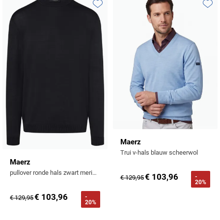
Tommy Hilfiger
Toevoegen aan favorieten
Toevo
Tramarossa
UBR
Vanguard
William Lockie
Alle Merken
Maerz
Trui v-hals blauw scheerwol
Maerz
pullover ronde hals zwart merinowol
€ 103,96
-
€ 129,95
20%
€ 103,96
-
€ 129,95
20%