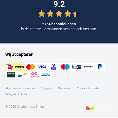
9.2
2754 beoordelingen
in de laatste 12 maanden 96% beveelt ons aan.
Wij accepteren
Algemene voorwaarden
Copyright
Disclaimer
Cookie informatie
Veiligheid & Privacy
© 2026 Overhemden Online