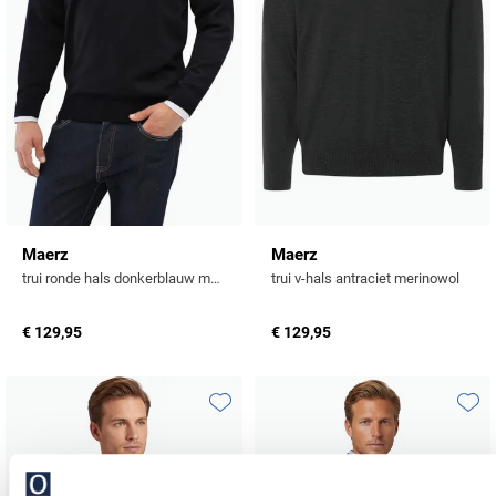
Maerz
Maerz
trui ronde hals donkerblauw merinowol
trui v-hals antraciet merinowol
€ 129,95
€ 129,95
Toevoegen aan favorieten
Toevo