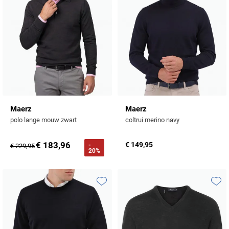
Maerz
Maerz
polo lange mouw zwart
coltrui merino navy
€ 183,96
€ 149,95
-
€ 229,95
20%
Toevoegen aan favorieten
Toevo