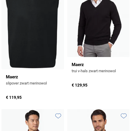
Maerz
trui v-hals zwart merinowol
Maerz
slipover zwart merinowol
€ 129,95
€ 119,95
Toevoegen aan favorieten
Toevo