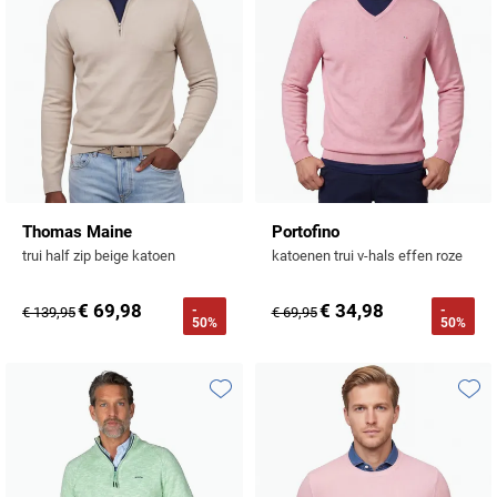
Tommy Hilfiger
Tramarossa
UBR
Vanguard
William Lockie
Alle Merken
Thomas Maine
Portofino
trui half zip beige katoen
katoenen trui v-hals effen roze
€ 69,98
€ 34,98
-
-
€ 139,95
€ 69,95
50%
50%
Toevoegen aan favorieten
Toevo