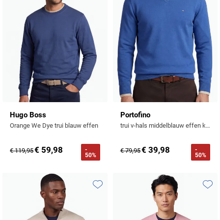
Profuomo
Replay
R2
Reset
Seidensticker
Roy Robson
State of Art
Schiesser
Tommy Hilfiger
Seidensticker
Vanguard
Hugo Boss
Portofino
Orange We Dye trui blauw effen
trui v-hals middelblauw effen katoen
Slater
€ 59,98
€ 39,98
-
-
€ 119,95
€ 79,95
State of Art
50%
50%
Superdry
Tenson
Toevoegen aan favorieten
Toevo
Thomas Maine