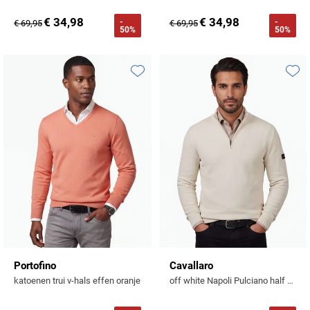
€ 34,98
€ 34,98
-
-
€ 69,95
€ 69,95
50%
50%
Toevoegen aan favorieten
Toevo
Portofino
Cavallaro
katoenen trui v-hals effen oranje
off white Napoli Pulciano half zip trui