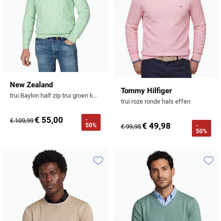
New Zealand
Tommy Hilfiger
trui Baylon half zip trui groen katoen
trui roze ronde hals effen
€ 55,00
-
€ 109,99
€ 49,98
50%
-
€ 99,95
50%
Toevoegen aan favorieten
Toevo