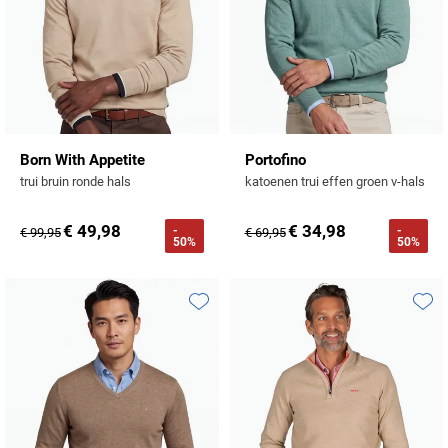
Born With Appetite
Portofino
trui bruin ronde hals
katoenen trui effen groen v-hals
€ 49,98
€ 34,98
-
-
€ 99,95
€ 69,95
50%
50%
Toevoegen aan favorieten
Toevo