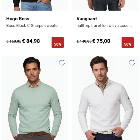
Hugo Boss
Vanguard
Boss Black C-Sharpe sweater zwart katoen
hallf zip trui effen wit viscose normale fit
€ 84,98
€ 75,00
-
-
€ 169,95
€ 149,99
50%
50%
Toevoegen aan favorieten
Toevo