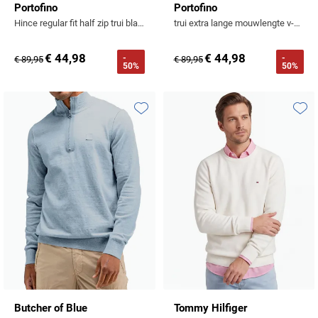
Portofino
Portofino
Hince regular fit half zip trui blauw katoen
trui extra lange mouwlengte v-hals donkerblauw effen katoen 100%
€ 44,98
€ 44,98
-
-
€ 89,95
€ 89,95
50%
50%
Toevoegen aan favorieten
Toevo
Butcher of Blue
Tommy Hilfiger