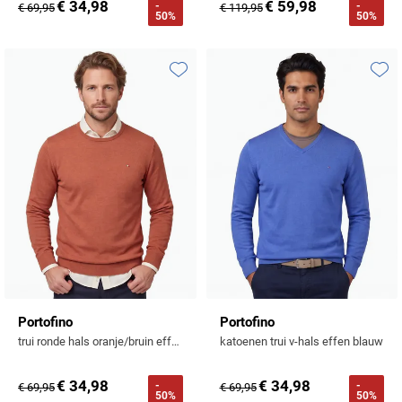
€ 34,98
€ 59,98
-
-
€ 69,95
€ 119,95
50%
50%
Toevoegen aan favorieten
Toevo
Portofino
Portofino
trui ronde hals oranje/bruin effen 100% katoen
katoenen trui v-hals effen blauw
€ 34,98
€ 34,98
-
-
€ 69,95
€ 69,95
50%
50%