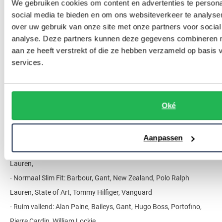
We gebruiken cookies om content en advertenties te persona
social media te bieden en om ons websiteverkeer te analyse
over uw gebruik van onze site met onze partners voor social
analyse. Deze partners kunnen deze gegevens combineren me
aan ze heeft verstrekt of die ze hebben verzameld op basis
Verschillende pasvormen
services.
Om elke man een trui te bieden heeft OverhemdenOnline.nl een
Oké
uitgebreide keuze aan
herentruien
online, met verschillende
pasvormen. Elke man kan hierdoor zijn perfecte
herentrui
vinden.
Aanpassen
- Slank model (Slim Fit): Cavallaro, Profuomo, Superdry, Polo Ralph
Lauren,
- Normaal Slim Fit: Barbour, Gant, New Zealand, Polo Ralph
Lauren, State of Art, Tommy Hilfiger, Vanguard
- Ruim vallend: Alan Paine, Baileys, Gant, Hugo Boss, Portofino,
Pierre Cardin, William Lockie