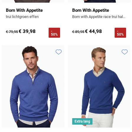
Born With Appetite
Born With Appetite
trui lichtgroen effen
Born with Appetite race trui half zip wit
€ 39,98
€ 44,98
-
-
€ 79,95
€ 89,95
50%
50%
Toevoegen aan favorieten
Toevo
Extra lang