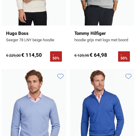
Hugo Boss
Tommy Hilfiger
Seeger 78 LNY beige hoodie
hoodie grijs met logo met boord
€ 114,50
€ 64,98
-
-
€ 229,00
€ 129,95
50%
50%
Toevoegen aan favorieten
Toevo