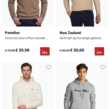
Portofino
New Zealand
Vince trui bruin effen normale fit katoen v-hals
NZA half zip trui beige gebreid Ralph normale fit
€ 39,98
€ 50,00
-
-
€ 79,95
€ 99,99
50%
50%
Toevoegen aan favorieten
Toevo