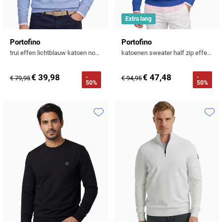
Extra lang
Portofino
Portofino
trui effen lichtblauw katoen normale fit
katoenen sweater half zip effen blauw
€ 39,98
€ 47,48
-
-
€ 79,95
€ 94,95
50%
50%
Toevoegen aan favorieten
Toevo