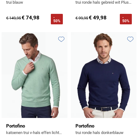
trui blauw
trui ronde hals gebreid wit Plus Size
€ 74,98
€ 49,98
-
-
€ 149,95
€ 99,95
50%
50%
Toevoegen aan favorieten
Toevo
Portofino
Portofino
katoenen trui v-hals effen lichtgroen
trui ronde hals donkerblauw