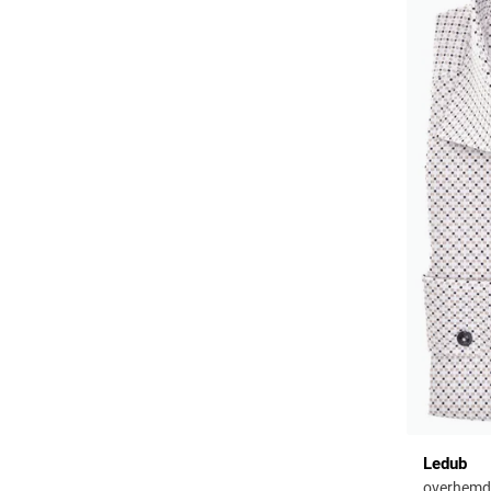
Ledub
overhemd 