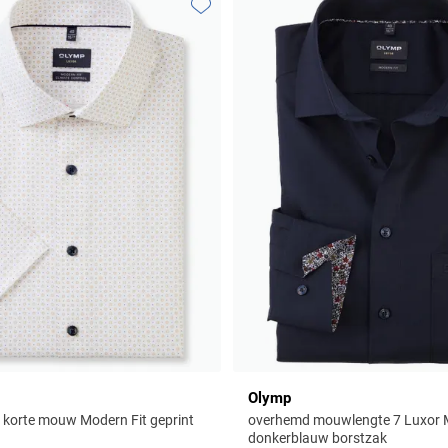
Toevoegen aan favorieten
Olymp
korte mouw Modern Fit geprint
overhemd mouwlengte 7 Luxor M
donkerblauw borstzak