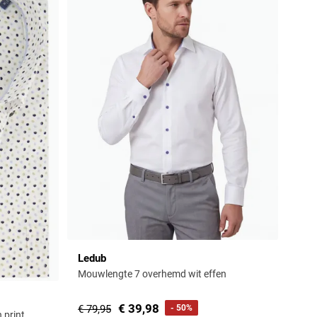
Ledub
Mouwlengte 7 overhemd wit effen
€ 39,98
€ 79,95
- 50%
 print