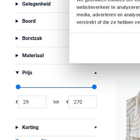
Gelegenheid
websiteverkeer te analyseren
media, adverteren en analys
Boord
verstrekt of die ze hebben v
Ledub
overhemd 
Borstzak
€ 89,95
Materiaal
Prijs
Range slider min value
Range slider max value
€
tot
€
Minimum value input
Maximum value input
Korting