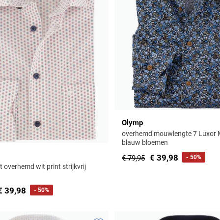
Olymp
overhemd mouwlengte 7 Luxor M
blauw bloemen
€ 39,98
€ 79,95
- 50%
 overhemd wit print strijkvrij
€ 39,98
- 50%