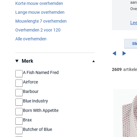
aan
Korte mouw overhemden
Ove
Lange mouw overhemden
van
Mouwlengte 7 overhemden
info
Le
Overhemden 2 voor 120
Alle overhemden
Sl
Filteren op
Merk
2609
artikel
A Fish Named Fred
Airforce
Barbour
Blue Industry
Born With Appetite
Brax
Butcher of Blue