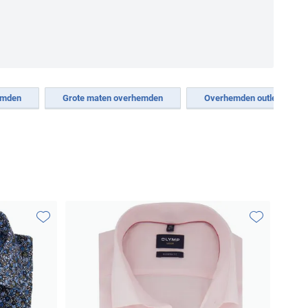
hemden
Grote maten overhemden
Overhemden outlet
Toevoegen aan favorieten
Toevoegen aa