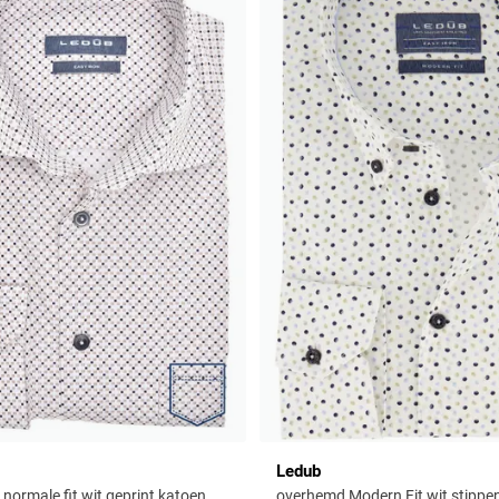
Ledub
normale fit wit geprint katoen
overhemd Modern Fit wit stippen