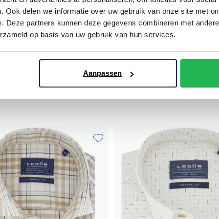
. Ook delen we informatie over uw gebruik van onze site met on
e. Deze partners kunnen deze gegevens combineren met andere i
erzameld op basis van uw gebruik van hun services.
Ledub
groene print Modern Fit stretch
Gestreept overhemd gestreept 
Aanpassen
€ 44,98
€ 39,98
- 50%
€ 79,95
- 50%
Toevoegen aan favorieten