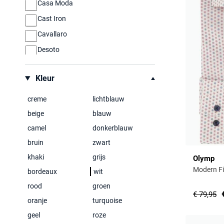
Casa Moda
Cast Iron
Cavallaro
Desoto
Eden Valley
Kleur
Eterna
Eton
creme
lichtblauw
Fynch Hatton
beige
blauw
Gant
camel
donkerblauw
bruin
Genti
zwart
khaki
grijs
Giordano
Olymp
Modern Fit
bordeaux
wit
Hugo Boss
rood
groen
John Miller
€ 79,95
oranje
turquoise
Laatste items
geel
roze
Ledub