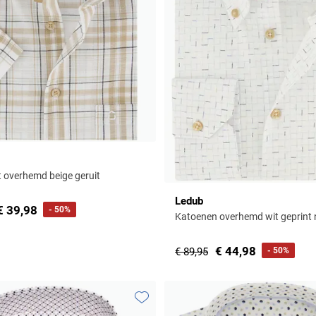
t overhemd beige geruit
Ledub
€ 39,98
- 50%
Katoenen overhemd wit geprint n
€ 44,98
€ 89,95
- 50%
Toevoegen aan favorieten