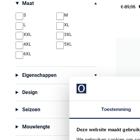
Maat
Vanguard
€ 89,95
Viyella
S
M
Xacus
L
XL
XXL
3XL
4XL
5XL
6XL
Eigenschappen
Design
Toestemming
Seizoen
Mouwlengte
Deze website maakt gebruik
We gebruiken cookies om cont