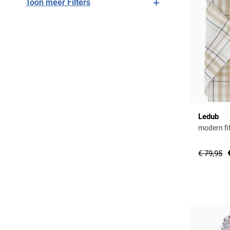
Toon meer Filters
Ledub
modern fi
€ 79,95