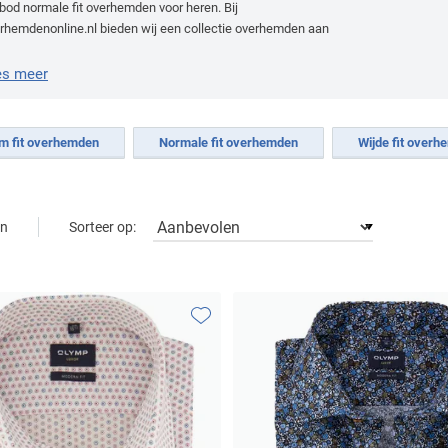
bod normale fit overhemden voor heren. Bij
rhemdenonline.nl bieden wij een collectie overhemden aan
 gerenommeerde merken vol stijlvolle opties in formele en
rmele stijl.
es meer
im fit overhemden
Normale fit overhemden
Wijde fit over
Sorteer op:
en
Toevoegen aan favorieten