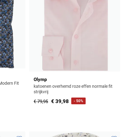
Olymp
odern Fit
katoenen overhemd roze effen normale fit
strijkvrij
€ 39,98
€ 79,95
- 50%