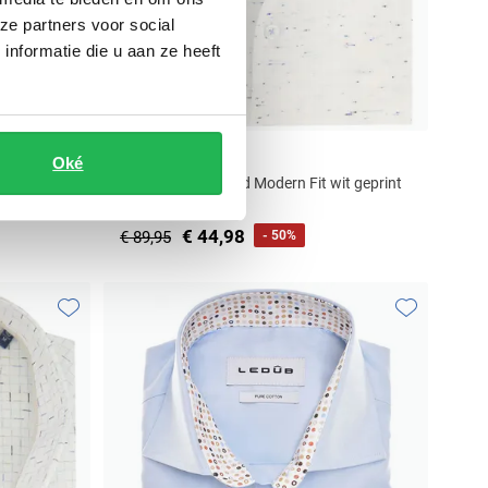
ze partners voor social
nformatie die u aan ze heeft
katoen
Ledub
Oké
business overhemd Modern Fit wit geprint
€ 44,98
€ 89,95
- 50%
Toevoegen aan favorieten
Toevoegen aa