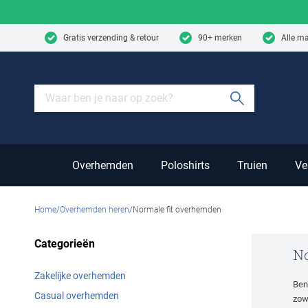
Skip to content
Gratis verzending & retour
90+ merken
Alle m
Submit sear
Overhemden
Poloshirts
Truien
Ve
Home
Overhemden heren
Normale fit overhemden
Categorieën
No
Zakelijke overhemden
Ben
Casual overhemden
zowe