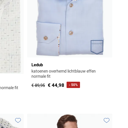
Ledub
katoenen overhemd lichtblauw effen
normale fit
€ 44,98
€ 89,95
- 50%
ormale fit
Toevoegen aan favorieten
Toevoegen aa