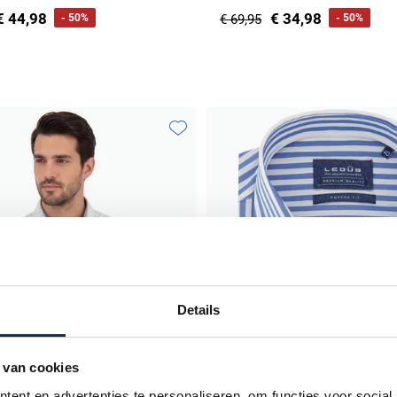
€ 44,98
€ 34,98
- 50%
€ 69,95
- 50%
Toevoegen aan favorieten
Details
 van cookies
ent en advertenties te personaliseren, om functies voor social