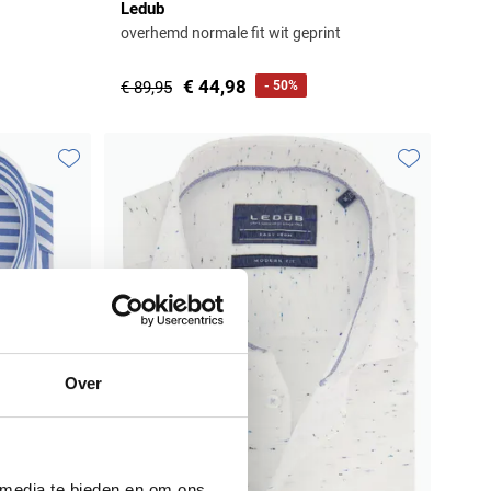
Ledub
overhemd normale fit wit geprint
€ 44,98
€ 89,95
- 50%
Toevoegen aan favorieten
Toevoegen aa
Over
 media te bieden en om ons