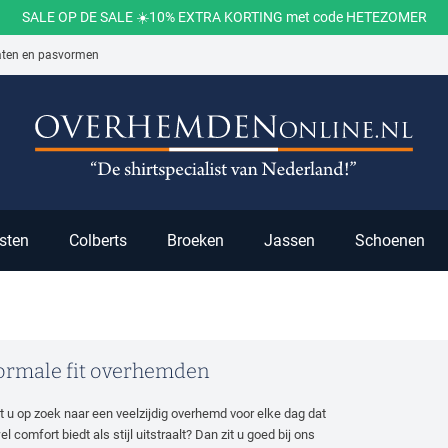
SALE OP DE SALE ☀️10% EXTRA KORTING met code HETEZOMER
aten en pasvormen
ch
sten
Colberts
Broeken
Jassen
Schoenen
rmale fit overhemden
t u op zoek naar een veelzijdig overhemd voor elke dag dat
l comfort biedt als stijl uitstraalt? Dan zit u goed bij ons