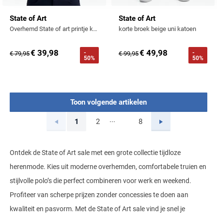
State of Art
State of Art
Overhemd State of art printje katoen stretch
korte broek beige uni katoen
€ 39,98
€ 49,98
-
-
€ 79,95
€ 99,95
50%
50%
Toon volgende artikelen
...
Vorige
Volgende
1
2
8
Current Page
Page
Page
Ontdek de State of Art sale met een grote collectie tijdloze
herenmode. Kies uit moderne overhemden, comfortabele truien en
stijlvolle polo’s die perfect combineren voor werk en weekend.
Profiteer van scherpe prijzen zonder concessies te doen aan
kwaliteit en pasvorm. Met de State of Art sale vind je snel je