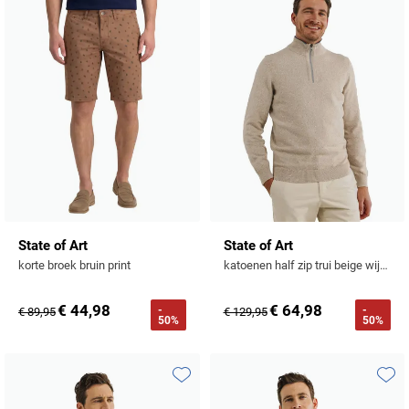
Toevoegen aan favorieten
Toevo
State of Art
State of Art
korte broek bruin print
katoenen half zip trui beige wijde fit gemeleerd
€ 44,98
€ 64,98
-
-
€ 89,95
€ 129,95
50%
50%
Toevoegen aan favorieten
Toevo