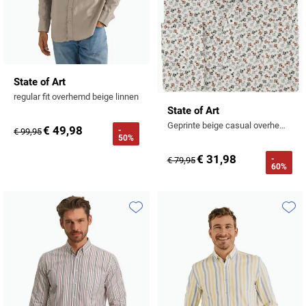
State of Art
regular fit overhemd beige linnen
State of Art
Geprinte beige casual overhemd wijde fit
€ 49,98
-
€ 99,95
50%
€ 31,98
-
€ 79,95
60%
Toevoegen aan favorieten
Toevo