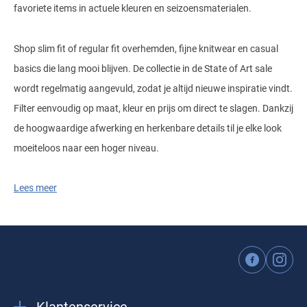
favoriete items in actuele kleuren en seizoensmaterialen.
Shop slim fit of regular fit overhemden, fijne knitwear en casual
basics die lang mooi blijven. De collectie in de State of Art sale
wordt regelmatig aangevuld, zodat je altijd nieuwe inspiratie vindt.
Filter eenvoudig op maat, kleur en prijs om direct te slagen. Dankzij
de hoogwaardige afwerking en herkenbare details til je elke look
moeiteloos naar een hoger niveau.
Lees meer
Kies vandaag jouw favorieten uit de State of Art sale en upgrade je
garderobe met iconische designs tegen een aantrekkelijke prijs.
Van business tot casual, met deze grote collectie stel je zonder
moeite complete outfits samen die stijl en comfort combineren.