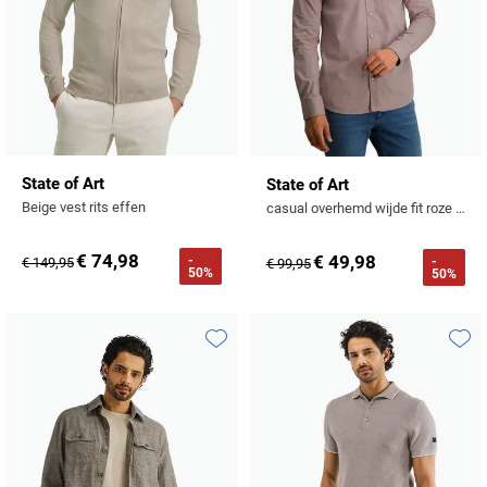
State of Art
State of Art
Beige vest rits effen
casual overhemd wijde fit roze effen katoen
€ 74,98
€ 49,98
-
-
€ 149,95
€ 99,95
50%
50%
Toevoegen aan favorieten
Toevo