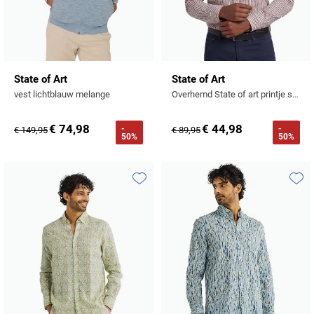
State of Art
State of Art
vest lichtblauw melange
Overhemd State of art printje stretch
€ 74,98
€ 44,98
-
-
€ 149,95
€ 89,95
50%
50%
Toevoegen aan favorieten
Toevo