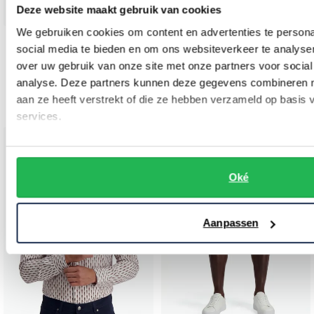
Deze website maakt gebruik van cookies
We gebruiken cookies om content en advertenties te persona
State of Art
State of Art
social media te bieden en om ons websiteverkeer te analyse
overhemd wijde fit korte mouw rood geprint
polo groen katoen
over uw gebruik van onze site met onze partners voor social
analyse. Deze partners kunnen deze gegevens combineren me
€ 39,98
€ 59,98
-
-
€ 79,95
€ 119,95
aan ze heeft verstrekt of die ze hebben verzameld op basis
50%
50%
services.
Toevoegen aan favorieten
Toevo
Oké
Aanpassen