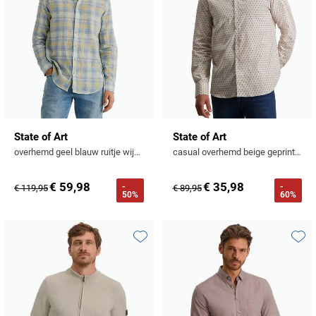
State of Art
State of Art
overhemd geel blauw ruitje wijde fit linnen en katoen
casual overhemd beige geprint katoen wijde fit
€ 59,98
€ 35,98
-
-
€ 119,95
€ 89,95
50%
60%
Toevoegen aan favorieten
Toevo