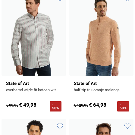
Profuomo
Toevoegen aan favorieten
Toevo
Replay
R2
Reset
Seidensticker
Roy Robson
State of Art
Schiesser
Tommy Hilfiger
Seidensticker
Vanguard
Slater
State of Art
State of Art
overhemd wijde fit katoen wit gestreept
half zip trui oranje melange
State of Art
€ 49,98
€ 64,98
-
-
€ 99,95
€ 129,95
Superdry
50%
50%
Tenson
Thomas Maine
Toevoegen aan favorieten
Toevo