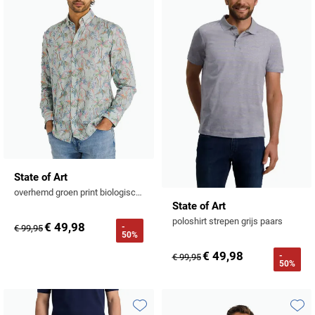
Tommy Hilfiger
Tramarossa
UBR
Vanguard
William Lockie
Alle Merken
State of Art
overhemd groen print biologisch katoen
State of Art
poloshirt strepen grijs paars
€ 49,98
-
€ 99,95
50%
€ 49,98
-
€ 99,95
50%