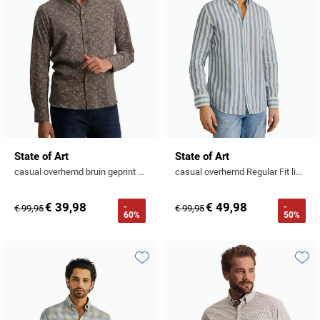
State of Art
State of Art
casual overhemd bruin geprint katoen wijde fit
casual overhemd Regular Fit lichtblauw gestreept
€ 39,98
€ 49,98
-
-
€ 99,95
€ 99,95
60%
50%
Toevoegen aan favorieten
Toevo