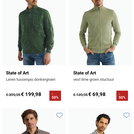
State of Art
State of Art
Leren tussenjas donkergroen
vest lime groen stuctuur
€ 199,98
€ 69,98
-
-
€ 399,95
€ 139,95
50%
50%
Toevoegen aan favorieten
Toevo