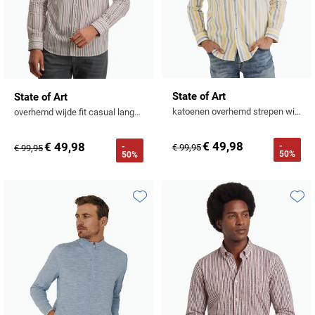
State of Art
State of Art
katoenen overhemd strepen wijde fit
overhemd wijde fit casual lange mouw gestreept
€ 49,98
€ 49,98
-
-
€ 99,95
€ 99,95
50%
50%
Toevoegen aan favorieten
Toevo