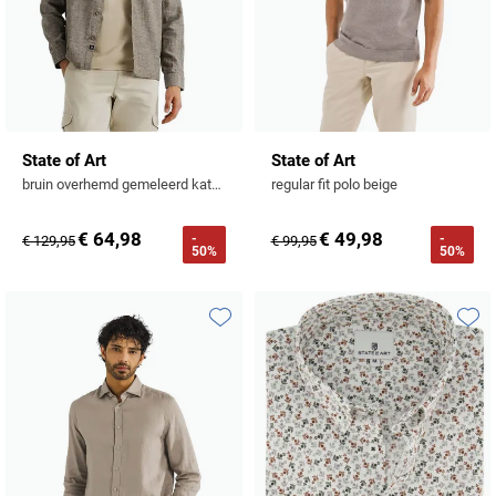
State of Art
State of Art
bruin overhemd gemeleerd katoen wijde fit
regular fit polo beige
€ 64,98
€ 49,98
-
-
€ 129,95
€ 99,95
50%
50%
Toevoegen aan favorieten
Toevo