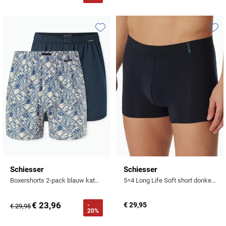
Tommy Hilfiger
Tramarossa
Toevoegen aan favorieten
Toevo
UBR
Vanguard
William Lockie
Alle Merken
Schiesser
Schiesser
Boxershorts 2-pack blauw katoen
5=4 Long Life Soft short donkerblauw
€ 23,96
€ 29,95
-
€ 29,95
20%