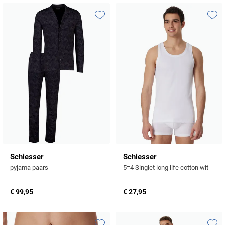
Toevoegen aan favorieten
Toevo
Schiesser
Schiesser
pyjama paars
5=4 Singlet long life cotton wit
€ 99,95
€ 27,95