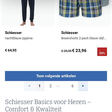
Schiesser
Schiesser
nachtblauw pyjama
Boxershorts 2-pack blauw olijfgroen katoen
€ 23,96
€ 64,95
-
€ 29,95
20%
Toon volgende artikelen
...
Vorige
Volgende
1
2
6
Current Page
Page
Page
Schiesser Basics voor Heren –
Comfort & Kwaliteit