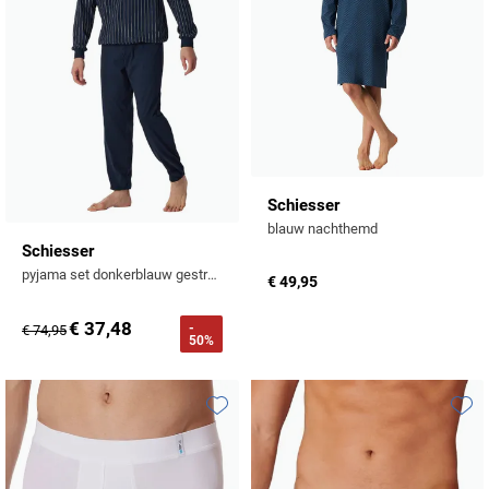
Schiesser
blauw nachthemd
Schiesser
pyjama set donkerblauw gestreept katoen
€ 49,95
€ 37,48
-
€ 74,95
50%
Toevoegen aan favorieten
Toevo