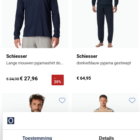
Schiesser
Schiesser
Lange mouwen pyjamashirt donkerblauw
donkerblauw pyjama gestreept
€ 27,96
€ 64,95
-
€ 34,95
20%
Toevoegen aan favorieten
Toevo
Toestemming
Details