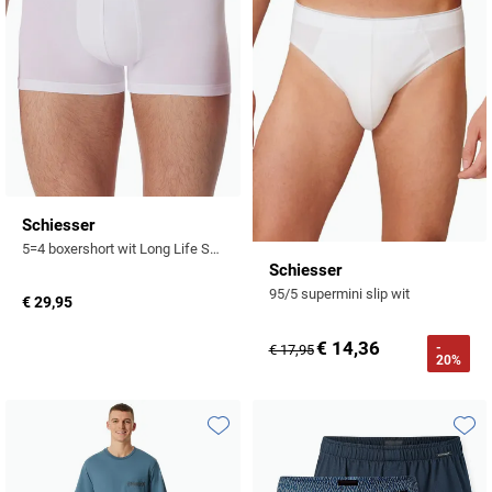
Schiesser
5=4 boxershort wit Long Life Soft
Schiesser
95/5 supermini slip wit
€ 29,95
€ 14,36
-
€ 17,95
20%
Toevoegen aan favorieten
Toevo