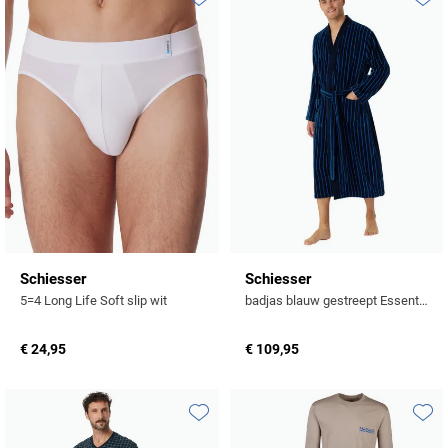
Toevoegen aan favorieten
Toevo
Schiesser
Schiesser
5=4 Long Life Soft slip wit
badjas blauw gestreept Essentials katoen
€ 24,95
€ 109,95
Toevoegen aan favorieten
Toevo