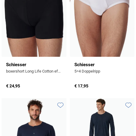
Schiesser
Schiesser
boxershort Long Life Cotton effen zwart
5=4 Doppelripp
€ 24,95
€ 17,95
Toevoegen aan favorieten
Toevo