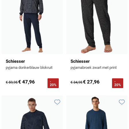
Schiesser
Schiesser
pyjama donkerblauw blokruit
pyjamabroek zwart met print
€ 47,96
€ 27,96
-
-
€ 59,95
€ 34,95
20%
20%
Toevoegen aan favorieten
Toevo