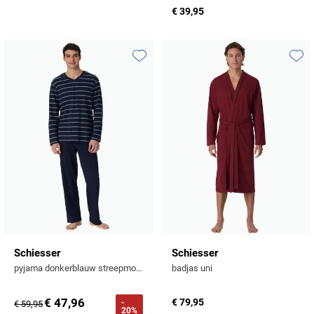
Profuomo
€ 39,95
Replay
R2
Reset
Seidensticker
Toevoegen aan favorieten
Toevo
Roy Robson
State of Art
Schiesser
Tommy Hilfiger
Seidensticker
Vanguard
Slater
State of Art
Superdry
Schiesser
Schiesser
pyjama donkerblauw streepmotief
badjas uni
Tenson
Thomas Maine
€ 47,96
€ 79,95
-
€ 59,95
20%