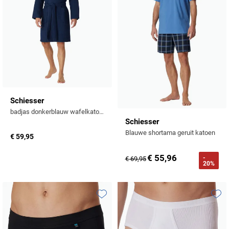
Schiesser
badjas donkerblauw wafelkatoen Essentials
Schiesser
Blauwe shortama geruit katoen
€ 59,95
€ 55,96
-
€ 69,95
20%
Toevoegen aan favorieten
Toevo