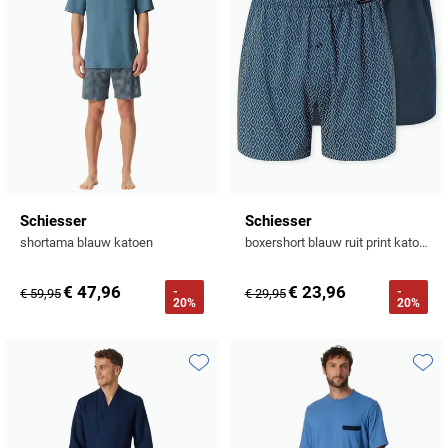
Schiesser
Schiesser
shortama blauw katoen
boxershort blauw ruit print katoen normale fit
€ 47,96
€ 23,96
-
-
€ 59,95
€ 29,95
20%
20%
Toevoegen aan favorieten
Toevo