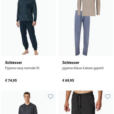
Schiesser
Schiesser
Pyjama navy normale fit
pyjama blauw katoen geprint
€ 74,95
€ 69,95
Toevoegen aan favorieten
Toevo