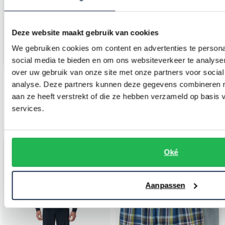
Deze website maakt gebruik van cookies
We gebruiken cookies om content en advertenties te persona
social media te bieden en om ons websiteverkeer te analyse
over uw gebruik van onze site met onze partners voor social
Schiesser
Schiesser
analyse. Deze partners kunnen deze gegevens combineren me
Navy pyjamashirt korte mouw Mix & Relax
Gestreepte shortama blauw en oranje
aan ze heeft verstrekt of die ze hebben verzameld op basis
services.
€ 47,96
€ 29,95
-
€ 59,95
20%
Oké
Toevoegen aan favorieten
Toevo
Aanpassen