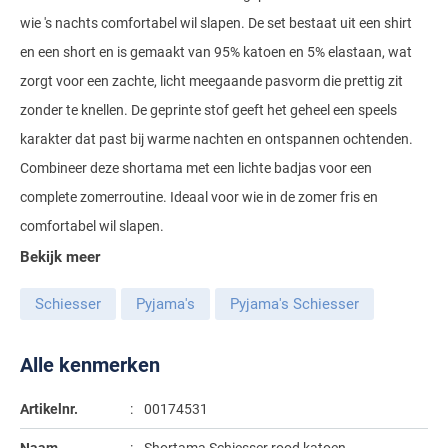
Gant
Giordano
wie 's nachts comfortabel wil slapen. De set bestaat uit een shirt
Lacoste
Camel Active
Lyle & Scott
Casa Moda
en een short en is gemaakt van 95% katoen en 5% elastaan, wat
New Zealand
Giorgio
Maerz
Casa Moda
Polo Ralph Lauren
Mac
Cast Iron
COM4
zorgt voor een zachte, licht meegaande pasvorm die prettig zit
People of Shibuya
John Miller
New Zealand
Cast Iron
zonder te knellen. De geprinte stof geeft het geheel een speels
Profuomo
Meyer
Cavallaro
Diesel
Pierre Cardin
Lacoste
karakter dat past bij warme nachten en ontspannen ochtenden.
Olymp
Cavallaro
State of Art
New Zealand
Fred Perry
Eurex
Combineer deze shortama met een lichte badjas voor een
Polo Ralph Lauren
Polo Ralph Lauren
Desoto
Superdry
Olymp
Gant
Gardeur
complete zomerroutine. Ideaal voor wie in de zomer fris en
Portofino
Tommy Hilfiger
Pierre Cardin
Ledub
comfortabel wil slapen.
Lacoste
Mac
Reset
Bekijk meer
Vanguard
Polo Ralph Lauren
Lyle & Scott
Lyle & Scott
M.E.N.S.
Portofino
Eden Valley
Profuomo
Mac
Schiesser
Pyjama's
Pyjama's Schiesser
New Zealand
Meyer
Profuomo
Eterna
State of Art
Maerz
Olymp
New Zealand
State of Art
Eton
Alle kenmerken
Superdry
Magee
Superdry
Gant
R2
Artikelnr.
00174531
Tenson
Magnanni
Thomas Maine
Giordano
Replay
Pierre Cardin
Pierre Cardin