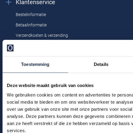
Klantenservice
Profuomo
Replay
Bestelinformatie
R2
Reset
Betaalinformatie
Seidensticker
Roy Robson
Verzendkosten & verzending
State of Art
Schiesser
Ruilen & retourneren
Tommy Hilfiger
Seidensticker
Klachtenafhandeling
Vanguard
Toestemming
Details
Veelgestelde vragen
Kledingonderhoud
Slater
Deze website maakt gebruik van cookies
Klantenservice
State of Art
We gebruiken cookies om content en advertenties te persona
Actievoorwaarden
social media te bieden en om ons websiteverkeer te analyse
Superdry
over uw gebruik van onze site met onze partners voor social
Winkel
Tenson
analyse. Deze partners kunnen deze gegevens combineren me
aan ze heeft verstrekt of die ze hebben verzameld op basis
Thomas Maine
Winkel & Openingstijden
services.