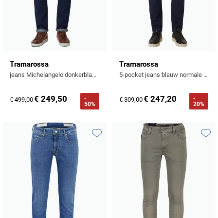
Tramarossa
Tramarossa
jeans Michelangelo donkerblauw
5-pocket jeans blauw normale fit
€ 249,50
€ 247,20
-
-
€ 499,00
€ 309,00
50%
20%
Toevoegen aan favorieten
Toevo