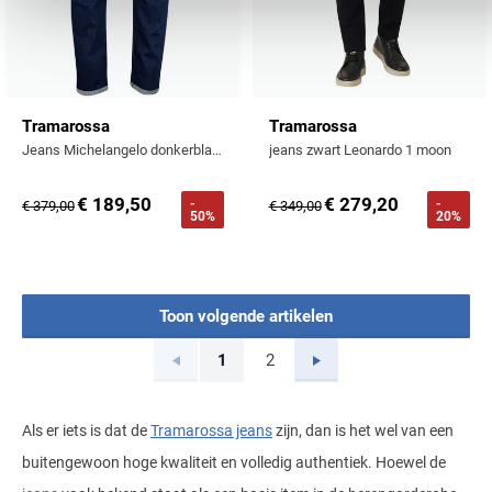
Tramarossa
Tramarossa
Jeans Michelangelo donkerblauw normale fit
jeans zwart Leonardo 1 moon
€ 189,50
€ 279,20
-
-
€ 379,00
€ 349,00
50%
20%
Toon volgende artikelen
Vorige
Volgende
1
2
Current Page
Page
Als er iets is dat de
Tramarossa jeans
zijn, dan is het wel van een
buitengewoon hoge kwaliteit en volledig authentiek. Hoewel de