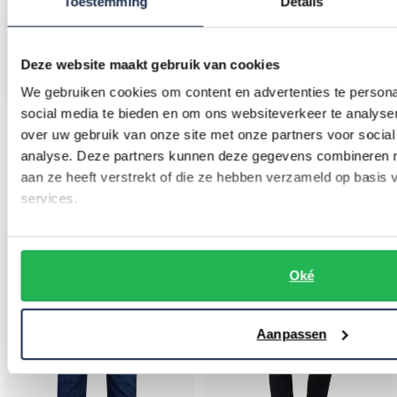
Toestemming
Details
Deze website maakt gebruik van cookies
We gebruiken cookies om content en advertenties te persona
social media te bieden en om ons websiteverkeer te analyse
Tramarossa
Tramarossa
over uw gebruik van onze site met onze partners voor social
katoenen pantalon effen donkerblauw slim fit
jeans Leonardo spijker
analyse. Deze partners kunnen deze gegevens combineren me
aan ze heeft verstrekt of die ze hebben verzameld op basis
€ 184,50
€ 247,20
-
-
€ 369,00
€ 309,00
services.
50%
20%
Toevoegen aan favorieten
Toevo
Oké
Aanpassen