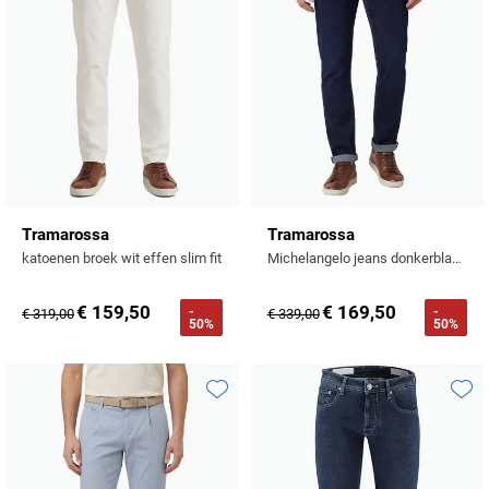
Tramarossa
Tramarossa
katoenen broek wit effen slim fit
Michelangelo jeans donkerblauw katoen
€ 159,50
€ 169,50
-
-
€ 319,00
€ 339,00
50%
50%
Toevoegen aan favorieten
Toevo