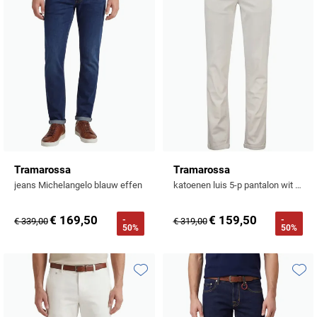
Tramarossa
Tramarossa
jeans Michelangelo blauw effen
katoenen luis 5-p pantalon wit effen slim fit
€ 169,50
€ 159,50
-
-
€ 339,00
€ 319,00
50%
50%
Toevoegen aan favorieten
Toevo