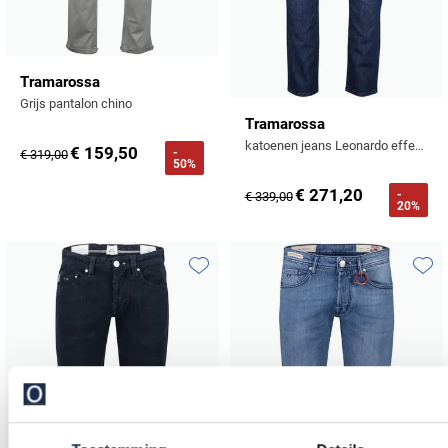
Tramarossa
Grijs pantalon chino
Tramarossa
katoenen jeans Leonardo effen blauw slim fit
€ 159,50
-
€ 319,00
50%
€ 271,20
-
€ 339,00
20%
Toevoegen aan favorieten
Toevo