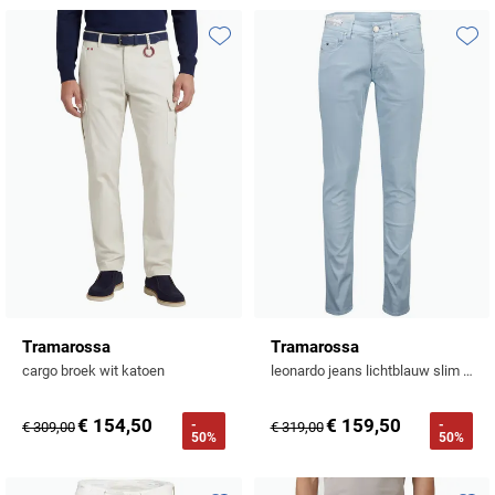
Profuomo
Replay
R2
Toevoegen aan favorieten
Toevo
Reset
Seidensticker
Roy Robson
State of Art
Schiesser
Tommy Hilfiger
Seidensticker
Vanguard
Slater
State of Art
Tramarossa
Tramarossa
cargo broek wit katoen
leonardo jeans lichtblauw slim fit
Superdry
€ 154,50
€ 159,50
-
-
€ 309,00
€ 319,00
Tenson
50%
50%
Thomas Maine