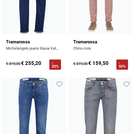
Tramarossa
Tramarossa
Michelangelo jeans blauw katoen
Chino roze
€ 255,20
€ 159,50
-
-
€ 319,00
€ 319,00
20%
50%
Toevoegen aan favorieten
Toevo