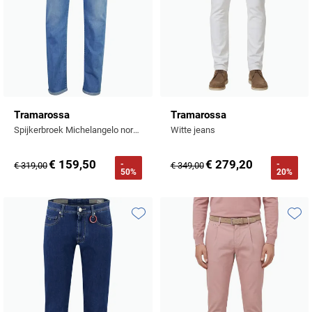
Tramarossa
Tramarossa
Spijkerbroek Michelangelo normale fit 5-pocket
Witte jeans
€ 159,50
€ 279,20
-
-
€ 319,00
€ 349,00
50%
20%
Toevoegen aan favorieten
Toevo