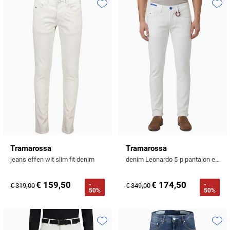
Tommy Hilfiger
Toevoegen aan favorieten
Toevo
Tramarossa
UBR
Vanguard
William Lockie
Alle Merken
Tramarossa
Tramarossa
jeans effen wit slim fit denim
denim Leonardo 5-p pantalon effen sneeuw wit slim fit
€ 159,50
€ 174,50
-
-
€ 319,00
€ 349,00
50%
50%