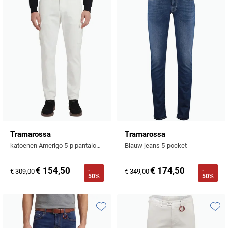
Toevoegen aan favorieten
Toevo
Tramarossa
Tramarossa
katoenen Amerigo 5-p pantalon spierwit effen slim fit
Blauw jeans 5-pocket
€ 154,50
€ 174,50
-
-
€ 309,00
€ 349,00
50%
50%
Toevoegen aan favorieten
Toevo