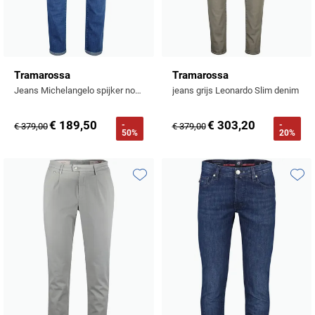
Tramarossa
Tramarossa
Jeans Michelangelo spijker normale fit
jeans grijs Leonardo Slim denim
€ 189,50
€ 303,20
-
-
€ 379,00
€ 379,00
50%
20%
Toevoegen aan favorieten
Toevo