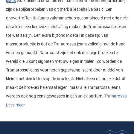
jeans
vaak bekend staat als een basis item in de herengarderobe,
zijn de spijkerbroeken van dit merk allesbehalve basic. Een
onovertroffen Italiaans vakmanschap gecombineerd met originele
details en een luxueuze uitstraling maken de Tramarossa broeken
tot wat ze zijn. Een extra bijzonder detail in deze tijd van
massaproductie is dat de Tramarossa jeans volledig met de hand
worden gemaakt. Daarnaast zijn het ook de enige broeken ter
wereld die u kunt signeren met uw eigen initialen. Zo worden de
Tramarossa jeans voor heren gepersonaliseerd door middel van
kleine metalen letters op de broekzak. Niet alleen dit unieke detail
maakt de broeken helemaal eigen, maar alle Tramarossa jeans
worden ook nog eens gewassen in een uniek parfum.
Tramarossa
weet van een simpele spijkerbroek een absoluut luxe item te
Lees meer
maken! Bent u benieuwd naar alle mooie broeken van dit
kwaliteitslabel? Bekijk dan het volledige aanbod Tramarossa
broeken voor mannen in de online shop en kies
de broek
die