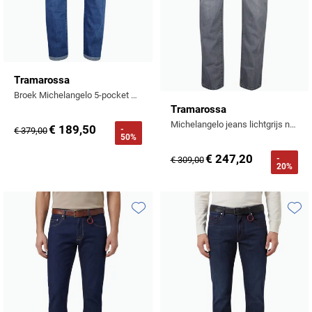
Tramarossa
Broek Michelangelo 5-pocket normale fit
Tramarossa
Michelangelo jeans lichtgrijs normale fit
€ 189,50
-
€ 379,00
50%
€ 247,20
-
€ 309,00
20%
Toevoegen aan favorieten
Toevo