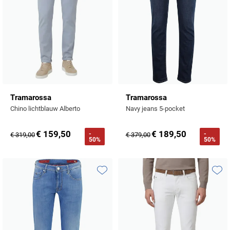
Tramarossa
Tramarossa
Chino lichtblauw Alberto
Navy jeans 5-pocket
€ 159,50
€ 189,50
-
-
€ 319,00
€ 379,00
50%
50%
Toevoegen aan favorieten
Toevo