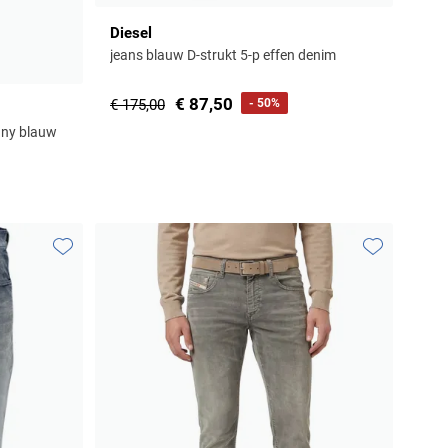
Diesel
jeans blauw D-strukt 5-p effen denim
€ 87,50
€ 175,00
- 50%
inny blauw
Toevoegen aan favorieten
Toevoegen aa