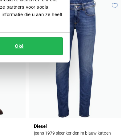
ze partners voor social
Toevoegen aan favorieten
Toevoegen aa
nformatie die u aan ze heeft
Oké
Diesel
jeans 1979 sleenker denim blauw katoen