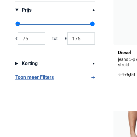
Prijs
Range slider min value
Range slider max value
€
tot
€
Minimum value input
Maximum value input
Diesel
jeans 5-p
Korting
strukt
€ 175,00
Toon meer Filters