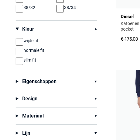
38/32
38/34
Diesel
Katoenen D
Kleur
pocket
€ 175,00
wijde fit
normale fit
slim fit
Eigenschappen
Design
Materiaal
Lijn