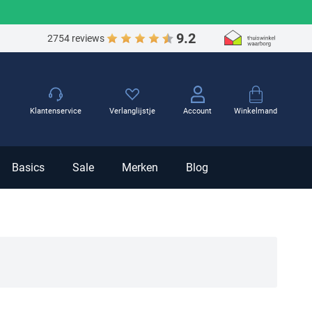
9.2
2754 reviews
Winkelmand
Klantenservice
Verlanglijstje
Account
Basics
Sale
Merken
Blog