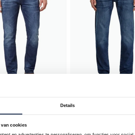
Diesel
Details
ocket Sleenker denim blauw
katoenen broek donkerblauw D-S
fit
€ 112,50
€ 75,00
- 50%
€ 150,00
- 50%
 van cookies
ent en advertenties te personaliseren, om functies voor social