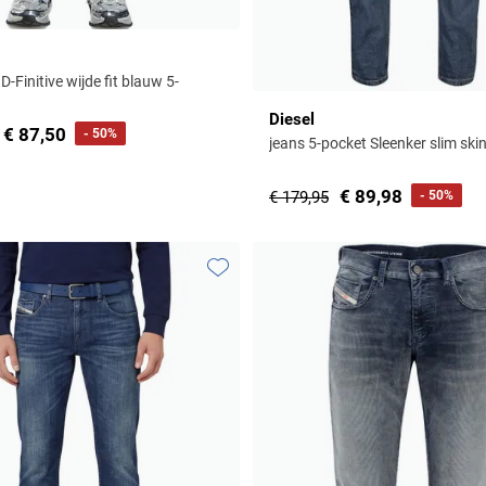
-Finitive wijde fit blauw 5-
Diesel
€ 87,50
- 50%
jeans 5-pocket Sleenker slim sk
€ 89,98
€ 179,95
- 50%
Toevoegen aan favorieten