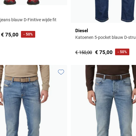
eans blauw D-Finitive wijde fit
Diesel
€ 75,00
- 50%
Katoenen 5-pocket blauw D-strukt
€ 75,00
€ 150,00
- 50%
Toevoegen aan favorieten