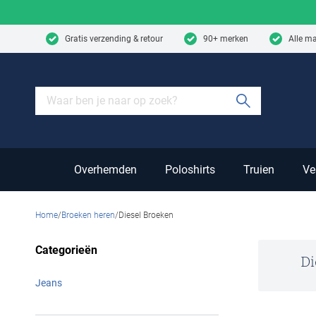
Skip to content
Gratis verzending & retour
90+ merken
Alle m
Submit sear
Overhemden
Poloshirts
Truien
Ve
Home
Broeken heren
Diesel Broeken
Categorieën
Di
Jeans