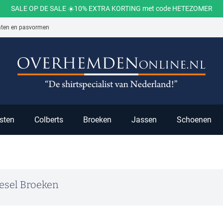
SALE OP DE SALE ☀️10% EXTRA KORTING met code HETEZOMER
aten en pasvormen
ch
sten
Colberts
Broeken
Jassen
Schoenen
esel Broeken