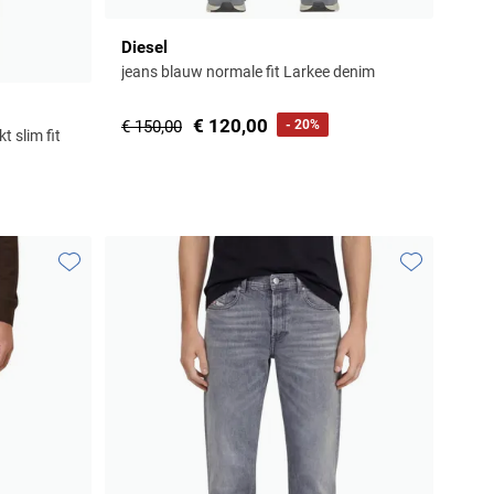
Diesel
jeans blauw normale fit Larkee denim
€ 120,00
€ 150,00
- 20%
 slim fit
Toevoegen aan favorieten
Toevoegen aa