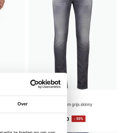
Diesel
Over
trukt slim
jeans Sleenker denim grijs skinny
€ 75,00
€ 150,00
- 50%
 media te bieden en om ons