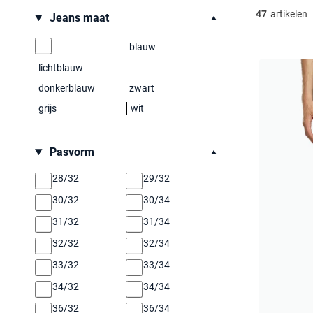
Filteren op
47
artikelen
Jeans maat
blauw
lichtblauw
donkerblauw
zwart
grijs
wit
Pasvorm
28/32
29/32
30/32
30/34
31/32
31/34
32/32
32/34
33/32
33/34
34/32
34/34
36/32
36/34