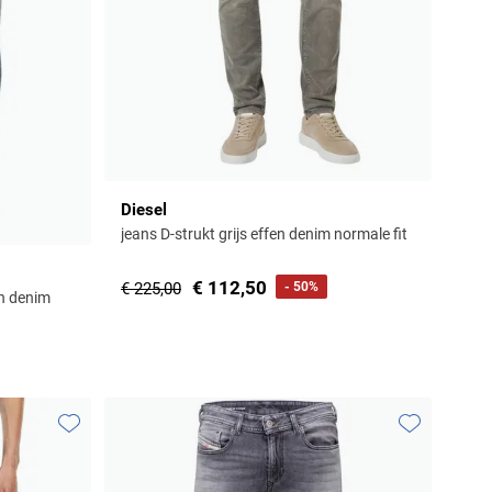
Diesel
jeans D-strukt grijs effen denim normale fit
€ 112,50
€ 225,00
- 50%
en denim
Toevoegen aan favorieten
Toevoegen aa