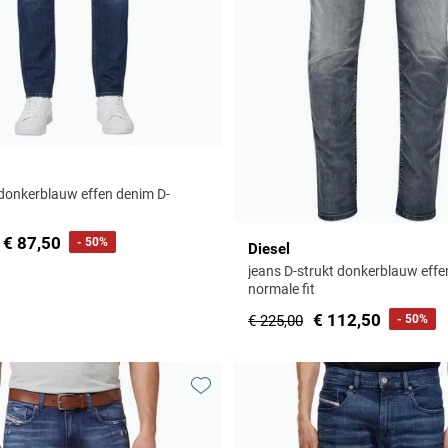
 donkerblauw effen denim D-
€ 87,50
- 50%
Diesel
jeans D-strukt donkerblauw eff
normale fit
€ 112,50
€ 225,00
- 50%
Toevoegen aan favorieten