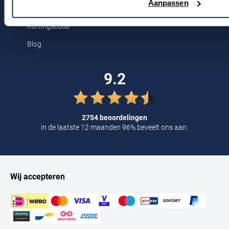
Aanpassen
Voor jou
Tommy Hilfiger
Kortingscode
Tramarossa
Blog
UBR
Vanguard
9.2
William Lockie
Alle Merken
2754 beoordelingen
in de laatste 12 maanden 96% beveelt ons aan.
Wij accepteren