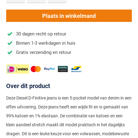
Stretch overhemden
Zwarte polo
Groene broeken
Alan Paine
Polo Ralph Lauren
Blue Industry
Airforce
Digel
Denim overhemden
Witte broeken
Baileys
Magnanni
Plaats in winkelmand
Carl Gross
Merken
Profuomo
BOSS
Barbour
Elvine
Geruite overhemden
Zwarte broeken
Barbour
Polo Ralph Lauren
Cavallaro
Cavallaro
A Fish Named Fred
30 dagen recht op retour
Bugatti
BOSS
Eterna
Gestreepte overhemden
Blue Industry
Rehab
Corneliani
Elvine
Aeronautica Militare
Binnen 1-3 werkdagen in huis
Butcher of Blue
Brax
Zomer overhemden
BOSS
Tommy Hilfiger
Schiesser
Digel
Eton
Gratis verzending en retour
Baileys
Aeronautica Militare
Bugatti
Strijkvrije overhemden
Brax
Slater
Magee
Floris van Bommel
Eton
Blue Industry
Alberto
Camel Active
Butcher of Blue
Superdry
Camel Active
Fred Perry
Eurex
BOSS
Blue Industry
Merken
Casa Moda
Casa Moda
Tommy Hilfiger
Over dit product
Casa Moda
Gant
Falke
Brax
BOSS
A Fish Named Fred
Portofino
Cast Iron
Cast Iron
Gardeur
Floris van Bommel
Deze Diesel D-Finitive jeans is een 5-pocket model van denim in een
Bugatti
Brax
Barbour
Roy Robson
effen uitvoering. Deze jeans heeft een wijde fit en is gemaakt van
Cavallaro
Lacoste
Fred Perry
Butcher of Blue
Camel Active
Cast Iron
Blue Industry
Wellington of Bilmore
99% katoen en 1% elastaan. De combinatie van katoen en een
Gant
Colmar
Gant
Camel Active
Cast Iron
Cavallaro
BOSS
klein aandeel stretch maakt dit model praktisch in het dagelijks
New Zealand
Elvine
Gardeur
dragen. Dit is een leuke keuze voor een volwassen, modebewuste
Cavallaro
Gant
Butcher of Blue
Ledub