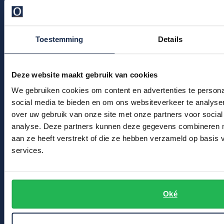
Klachtenafhandeling
Profuomo
Replay
Veelgestelde vragen
R2
Reset
Kledingonderhoud
Toestemming
Details
Seidensticker
Roy Robson
Klantenservice
State of Art
Schiesser
Actievoorwaarden
Deze website maakt gebruik van cookies
Tommy Hilfiger
We gebruiken cookies om content en advertenties te persona
Seidensticker
Winkel
social media te bieden en om ons websiteverkeer te analyse
Vanguard
over uw gebruik van onze site met onze partners voor social
Winkel & Openingstijden
analyse. Deze partners kunnen deze gegevens combineren me
Slater
aan ze heeft verstrekt of die ze hebben verzameld op basis
Contact
services.
State of Art
Bert Schrier Herenmode
Superdry
Breestraat 152 - 154
Oké
Tenson
2311 CX Leiden
Thomas Maine