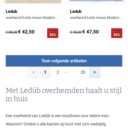
Ledub
Ledub
overhemd korte mouw Modern Fit New beige
overhemd korte mouw Modern Fit lichtblauw gemêleerd
€ 42,50
€ 47,50
-
-
€ 85,00
€ 95,00
50%
50%
Toon volgende artikelen
...
Vorige
Volgende
1
2
20
Current Page
Page
Page
Met Ledûb overhemden haalt u stijl
in huis
Een overhemd van Ledûb is een musthave voor iedere man.
Waarom? Omdat u alle kanten op kunt met zo’n veelzijdig