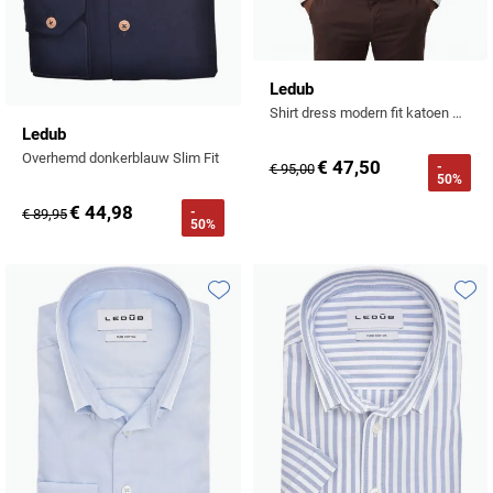
Ledub
Shirt dress modern fit katoen ml 7 blauw wit geprint
Ledub
Overhemd donkerblauw Slim Fit
€ 47,50
-
€ 95,00
50%
€ 44,98
-
€ 89,95
50%
Toevoegen aan favorieten
Toevo