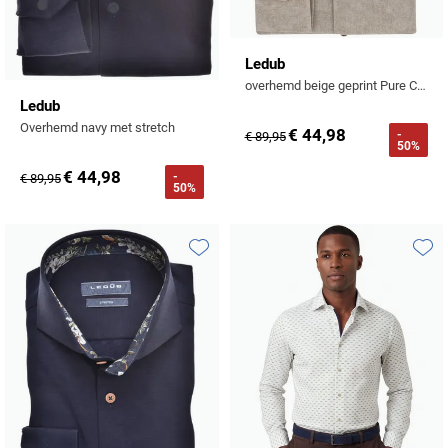
Ledub
overhemd beige geprint Pure Cotton lange mouw
Ledub
Overhemd navy met stretch
€ 44,98
-
€ 89,95
50%
€ 44,98
-
€ 89,95
50%
Toevoegen aan favorieten
Toevo