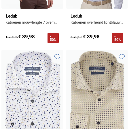
Ledub
Ledub
katoenen mouwlengte 7 overhemd effen donkerblauw
Katoenen overhemd lichtblauw normale fit
€ 39,98
€ 39,98
-
-
€ 79,95
€ 79,95
50%
50%
Toevoegen aan favorieten
Toevo