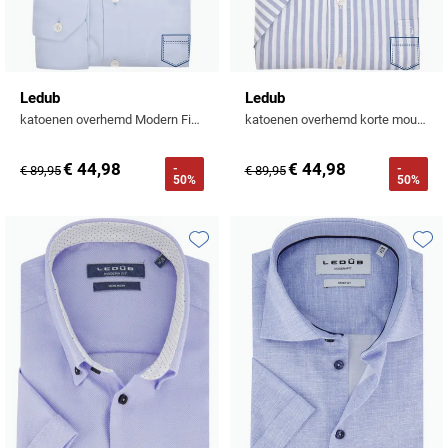
Ledub
Ledub
katoenen overhemd Modern Fit effen lichtblauw
katoenen overhemd korte mouw blauw gestreept
€ 44,98
€ 44,98
-
-
€ 89,95
€ 89,95
50%
50%
Toevoegen aan favorieten
Toevo