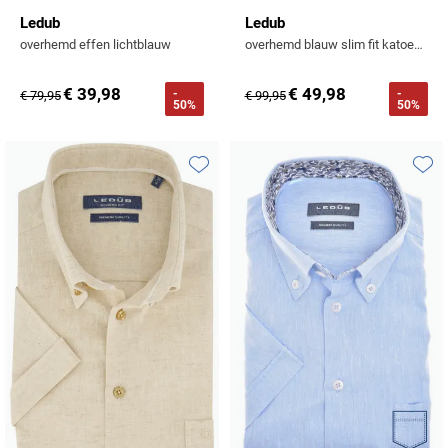
Ledub
Ledub
overhemd effen lichtblauw
overhemd blauw slim fit katoen effen
€ 39,98
€ 49,98
-
-
€ 79,95
€ 99,95
50%
50%
Toevoegen aan favorieten
Toevo