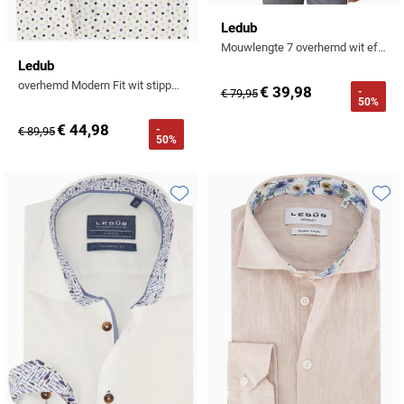
Tommy Hilfiger
Ledub
Mouwlengte 7 overhemd wit effen
Tramarossa
Ledub
UBR
overhemd Modern Fit wit stippen print
€ 39,98
-
€ 79,95
50%
Vanguard
€ 44,98
-
€ 89,95
50%
William Lockie
Alle Merken
Toevoegen aan favorieten
Toevo