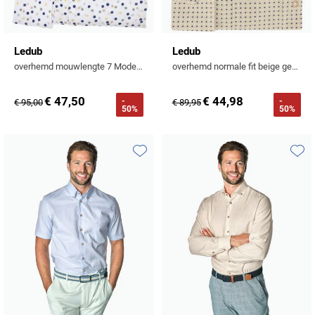
Ledub
Ledub
overhemd mouwlengte 7 Modern Fit New normale fit wit geprint
overhemd normale fit beige geprint
€ 47,50
€ 44,98
-
-
€ 95,00
€ 89,95
50%
50%
Toevoegen aan favorieten
Toevo