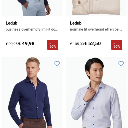
Ledub
Ledub
business overhemd Slim Fit donkerblauw effen 100% katoen
normale fit overhemd effen beige mouwlengte 7
€ 49,98
€ 52,50
-
-
€ 99,95
€ 105,00
50%
50%
Toevoegen aan favorieten
Toevo