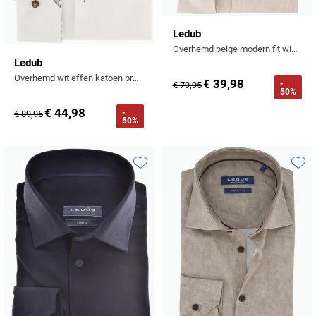
Ledub
Overhemd beige modern fit wide collar
Ledub
Overhemd wit effen katoen bruine knopen
€ 39,98
-
€ 79,95
50%
€ 44,98
-
€ 89,95
50%
Toevoegen aan favorieten
Toevo