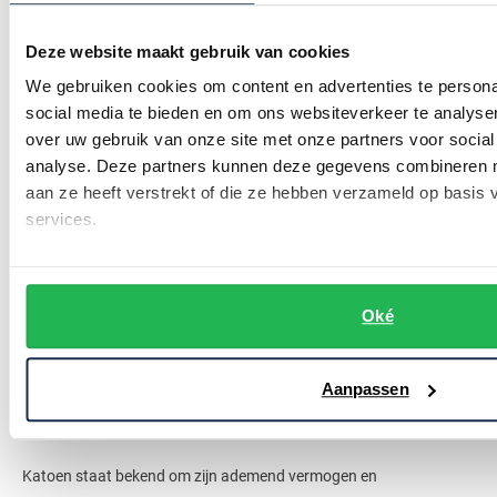
slanke fit. Deze fits zijn licht tot zwaar getailleerd.
Deze website maakt gebruik van cookies
Ledûb overhemden in
We gebruiken cookies om content en advertenties te persona
verschillende materialen
social media te bieden en om ons websiteverkeer te analyse
over uw gebruik van onze site met onze partners voor social
analyse. Deze partners kunnen deze gegevens combineren me
Onze collectie Ledûb overhemden bestaat uit meer dan 600 stijlen.
aan ze heeft verstrekt of die ze hebben verzameld op basis
De keuze is dus reuze! Wij nemen u graag even mee langs de
services.
verschillende opties.
Laten we het eerst even over materialen hebben. De overhemden
Oké
van Ledûb komen in katoen, flanel en linnen. Dit zijn allemaal
uitstekende materialen voor overhemden vanwege hun unieke
Aanpassen
eigenschappen en voordelen.
Katoen staat bekend om zijn ademend vermogen en