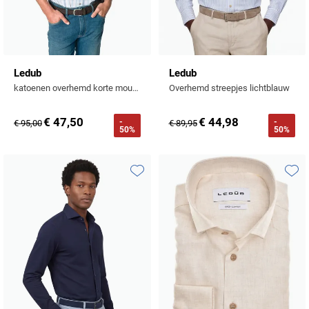
Ledub
Ledub
katoenen overhemd korte mouw geruit blauw normale fit
Overhemd streepjes lichtblauw
€ 47,50
€ 44,98
-
-
€ 95,00
€ 89,95
50%
50%
Toevoegen aan favorieten
Toevo