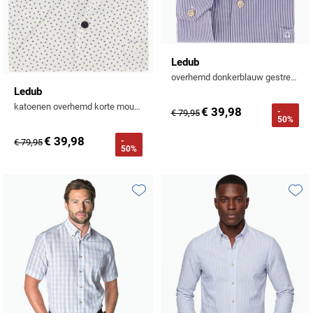
Ledub
overhemd donkerblauw gestreep button-down
Ledub
katoenen overhemd korte mouw wit geprint
€ 39,98
-
€ 79,95
50%
€ 39,98
-
€ 79,95
50%
Toevoegen aan favorieten
Toevo