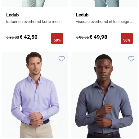
Ledub
Ledub
katoenen overhemd korte mouw effen lichtblauw
viscose overhemd effen beige normale fit
€ 42,50
€ 49,98
-
-
€ 85,00
€ 99,95
50%
50%
Toevoegen aan favorieten
Toevo