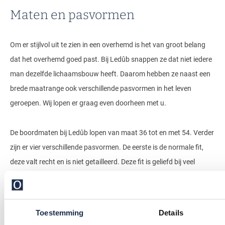
Maten en pasvormen
Om er stijlvol uit te zien in een overhemd is het van groot belang
dat het overhemd goed past. Bij Ledûb snappen ze dat niet iedere
man dezelfde lichaamsbouw heeft. Daarom hebben ze naast een
brede maatrange ook verschillende pasvormen in het leven
geroepen. Wij lopen er graag even doorheen met u.
De boordmaten bij Ledûb lopen van maat 36 tot en met 54. Verder
zijn er vier verschillende pasvormen. De eerste is de normale fit,
deze valt recht en is niet getailleerd. Deze fit is geliefd bij veel
mannen, omdat-ie de meeste mannen goed staat. Voor mannen
die een wijder vallend overhemd nodig hebben, vanwege een
bredere bouw of de voorliefde voor een oversized look, is er de
Toestemming
Details
wijde fit. Voor de slanke man is er de slim fit, maar ook de extra