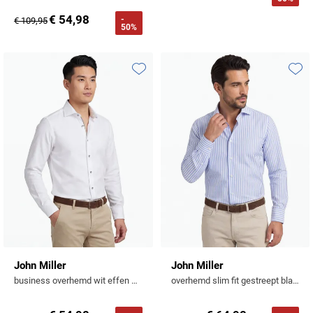
€ 54,98
-
€ 109,95
50%
Toevoegen aan favorieten
Toevo
John Miller
John Miller
business overhemd wit effen 100% katoen slim fit strijkvrij
overhemd slim fit gestreept blauw wit cutaway