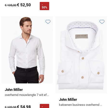
€ 52,50
-
€ 105,00
50%
Toevoegen aan favorieten
Toevo
John Miller
overhemd mouwlengte 7 wit effen
John Miller
katoenen business overhemd normale fit wit
€ 54,98
-
€ 109,95