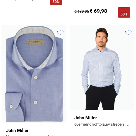
50%
€ 69,98
-
€ 139,95
50%
Toevoegen aan favorieten
Toevo
John Miller
overhemd lichtblauw strepen Tailored Fit
John Miller