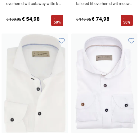
overhemd wit cutaway witte knoop
tailored fit overhemd wit mouwlengte 7 effen
€ 54,98
€ 74,98
-
-
€ 109,95
€ 149,95
50%
50%
Toevoegen aan favorieten
Toevo