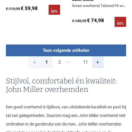
linnen overhemd Tailored Fit wit geprint
€ 59,98
-
€ 119,95
50%
€ 74,98
-
€ 149,95
50%
Toon volgende artikelen
...
Vorige
Volgende
1
2
11
Current Page
Page
Page
Stijlvol, comfortabel én kwaliteit:
John Miller overhemden
Een goed overhemd is tijdloos, van uitstekende kwaliteit en past bij
tal van gelegenheden. Daarom mag een John Miller overhemd niet
ontbreken in de garderobe van de man. John Miller overhemden