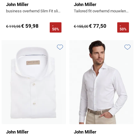
John Miller
John Miller
business overhemd Slim Fit slim fit wit effen
Tailored fit overhemd mouwlengte 7 wit geprint linnen
€ 59,98
€ 77,50
-
-
€ 119,95
€ 155,00
50%
50%
Toevoegen aan favorieten
Toevo
John Miller
John Miller