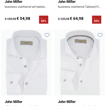
John Miller
John Miller
business overhemd wit tailored fit katoen
business overhemd Tailored Fit New normale fit wit effen
€ 54,98
€ 64,98
-
-
€ 109,95
€ 129,95
50%
50%
Toevoegen aan favorieten
Toevo
John Miller
John Miller