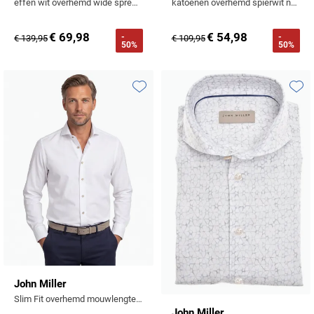
effen wit overhemd wide spread lange mouw
katoenen overhemd spierwit normale fit
€ 69,98
€ 54,98
-
-
€ 139,95
€ 109,95
50%
50%
Toevoegen aan favorieten
Toevo
John Miller
Slim Fit overhemd mouwlengte 7 wit
John Miller