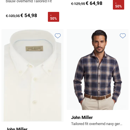
blauw overhemd Tailored Fit
€ 64,98
-
€ 129,95
50%
€ 54,98
-
€ 109,95
50%
Toevoegen aan favorieten
Toevo
John Miller
Tailored fit overhemd navy geruit lange mouw
John Miller