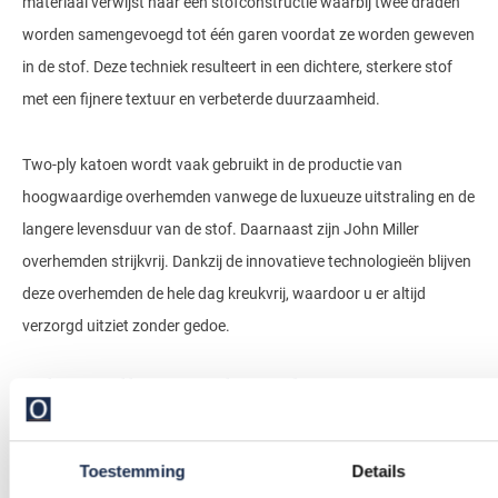
materiaal verwijst naar een stofconstructie waarbij twee draden
worden samengevoegd tot één garen voordat ze worden geweven
in de stof. Deze techniek resulteert in een dichtere, sterkere stof
met een fijnere textuur en verbeterde duurzaamheid.
Two-ply katoen wordt vaak gebruikt in de productie van
hoogwaardige overhemden vanwege de luxueuze uitstraling en de
langere levensduur van de stof. Daarnaast zijn John Miller
overhemden strijkvrij. Dankzij de innovatieve technologieën blijven
deze overhemden de hele dag kreukvrij, waardoor u er altijd
verzorgd uitziet zonder gedoe.
John Miller overhemden in
mouwlengte 7
Toestemming
Details
John Miller overhemden komen met verschillende mouwlengtes.