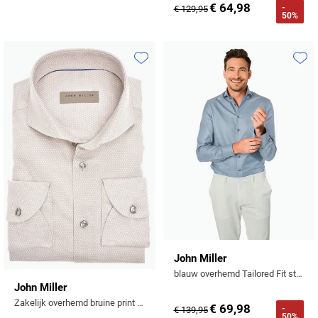
€ 64,98
-
€ 129,95
50%
Toevoegen aan favorieten
Toevo
John Miller
blauw overhemd Tailored Fit strijkvrij
John Miller
Zakelijk overhemd bruine print katoen
€ 69,98
-
€ 139,95
50%