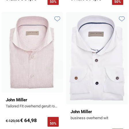
50%
50%
Toevoegen aan favorieten
Toevo
John Miller
Tailored Fit overhemd geruit roze cutaway boord
John Miller
business overhemd wit
€ 64,98
-
€ 129,95
50%