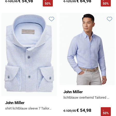
€ 54,98
€ 64,98
-
-
€ 109,95
€ 129,95
50%
50%
Toevoegen aan favorieten
Toevo
John Miller
lichtblauw overhemd Tailored Fit gemêleerd
John Miller
shirt lichtblauw sleeve 7 Tailored Fit
€ 54,98
-
€ 109,95
50%