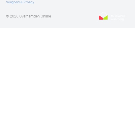
Veiligheid & Privacy
de fraaie
Tommy Hilfiger vesten
online kopen.
© 2026 Overhemden Online