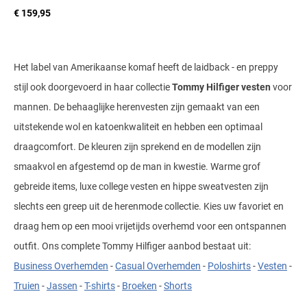
Tommy Hilfiger
Meyer
Tommy Hilfiger
John Miller
€ 159,95
State of Art
Polo Ralph Lauren
Polo Ralph Lauren
UBR
Michaelis
Vanguard
Ledub
Superdry
Portofino
Replay
Vanguard
New Zealand
William Lockie
New Zealand
Het label van Amerikaanse komaf heeft de laidback - en preppy
Tenson
Profuomo
Roy Robson
Wellington of Bilmore
Olymp
stijl ook doorgevoerd in haar collectie
Tommy Hilfiger vesten
voor
Olymp
Tommy Hilfiger
R2
Superdry
mannen. De behaaglijke herenvesten zijn gemaakt van een
People of Shibuya
Polo Ralph Lauren
Tramarossa
State of Art
Tommy Hilfiger
uitstekende wol en katoenkwaliteit en hebben een optimaal
Portofino
Vanguard
draagcomfort. De kleuren zijn sprekend en de modellen zijn
Superdry
Tramarossa
smaakvol en afgestemd op de man in kwestie. Warme grof
Pierre Cardin
Tommy Hilfiger
Vanguard
Deals
gebreide items, luxe college vesten en hippe sweatvesten zijn
Polo Ralph Lauren
Vanguard
slechts een greep uit de herenmode collectie. Kies uw favoriet en
Portofino
draag hem op een mooi vrijetijds overhemd voor een ontspannen
Overhemden tot €40
outfit. Ons complete Tommy Hilfiger aanbod bestaat uit:
Profuomo
Overhemden tot €60
Business Overhemden
-
Casual Overhemden
-
Poloshirts
-
Vesten
-
R2
Truien
-
Jassen
-
T-shirts
-
Broeken
-
Shorts
Rehab