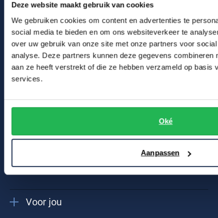
Veelgestelde vragen
Deze website maakt gebruik van cookies
Tommy Hilfiger
profiteert u van veel bewegingsvrijheid.
Kledingonderhoud
We gebruiken cookies om content en advertenties te persona
Tramarossa
social media te bieden en om ons websiteverkeer te analyse
Klantenservice
Bent u op zoek naar een complete Tommy Hilfiger set? In onze
over uw gebruik van onze site met onze partners voor social
UBR
webshop vindt u naast vesten ook andere items van de
Actievoorwaarden
analyse. Deze partners kunnen deze gegevens combineren me
Vanguard
modegigant uit de Big Apple bijvoorbeeld:
aan ze heeft verstrekt of die ze hebben verzameld op basis
Winkel
services.
William Lockie
Tommy Hilfiger poloshirts
Winkel & Openingstijden
Alle Merken
Tommy Hilfiger vesten
Contact
Oké
Tommy Hilfiger truien
Tommy Hilfiger overhemden casual
Bert Schrier Herenmode
Tommy Hilfiger overhemden business
Aanpassen
Breestraat 152 - 154
Tommy Hilfiger T-shirts
2311 CX Leiden
Tommy Hilfiger broeken
Tommy Hilfiger shorts
Voor jou
Tommy Hilfiger jassen