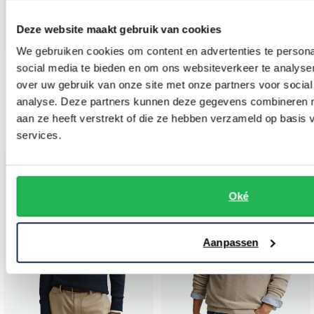
Deze website maakt gebruik van cookies
We gebruiken cookies om content en advertenties te persona
social media te bieden en om ons websiteverkeer te analyse
Gant
Gant
over uw gebruik van onze site met onze partners voor social
trui beige half zipje lange mouw
katoenen trui half zip bruin gemeleerd
analyse. Deze partners kunnen deze gegevens combineren me
€ 103,96
€ 119,96
aan ze heeft verstrekt of die ze hebben verzameld op basis
-
-
€ 129,95
€ 149,95
20%
20%
services.
Toevoegen aan favorieten
Toevo
Oké
Aanpassen