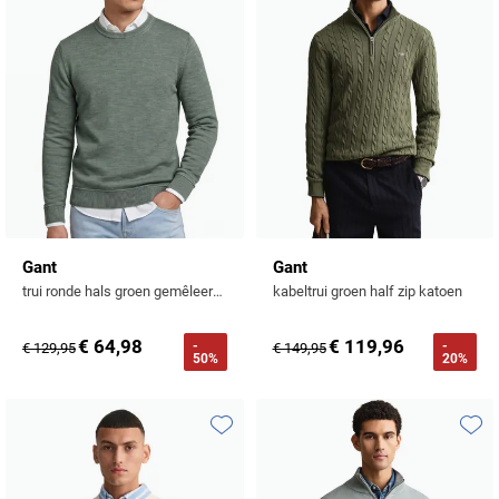
Gant
Gant
trui ronde hals groen gemêleerd katoen
kabeltrui groen half zip katoen
€ 64,98
€ 119,96
-
-
€ 129,95
€ 149,95
50%
20%
Toevoegen aan favorieten
Toevo