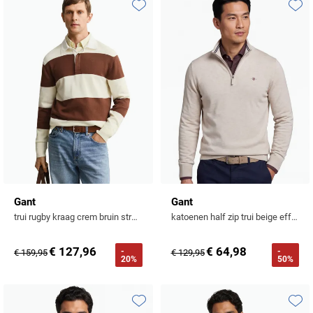
Tommy Hilfiger
Toevoegen aan favorieten
Toevo
Tramarossa
UBR
Vanguard
William Lockie
Alle Merken
Gant
Gant
trui rugby kraag crem bruin strepen katoen
katoenen half zip trui beige effen normale fit
€ 127,96
€ 64,98
-
-
€ 159,95
€ 129,95
20%
50%