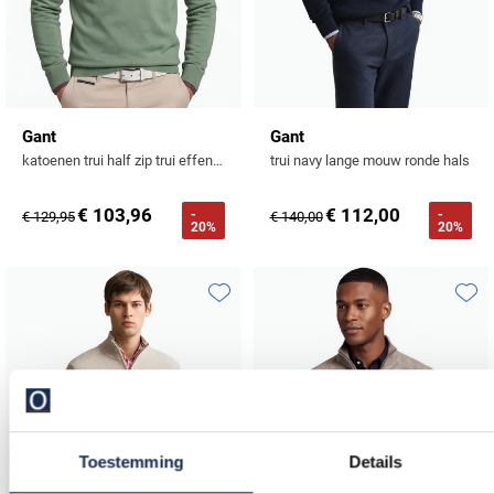
Gant
Gant
katoenen trui half zip trui effen groen normale fit
trui navy lange mouw ronde hals
€ 103,96
€ 112,00
-
-
€ 129,95
€ 140,00
20%
20%
Toevoegen aan favorieten
Toevo
Toestemming
Details