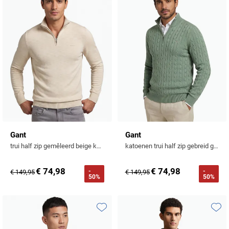
Toevoegen aan favorieten
Toevo
Gant
Gant
trui half zip gemêleerd beige katoen
katoenen trui half zip gebreid groen
€ 74,98
€ 74,98
-
-
€ 149,95
€ 149,95
50%
50%
Toevoegen aan favorieten
Toevo