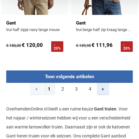
Gant
Gant
trui half zipje navy lange mouw
trui beige half zip kraag lange mouw
€ 120,00
€ 111,96
-
-
€ 150,00
€ 139,95
20%
20%
Toon volgende artikelen
Vorige
Volgende
1
2
3
4
Current Page
Page
Page
Page
OverhemdenOnline.nl biedt u een ruime keuze
Gant truien
. Voor
het najaar / winterseizoen hebben wij voor u een verscheidenheid
aan warme lamswollen truien. Daarnaast zijn er ook de katoenen
Gant heren truien voor elk seizoen. Ons complete Gant aanbod