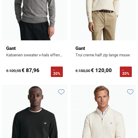
Gant
Gant
Katoenen sweater v-hals effen grijs
Trui creme half zip lange mouw
€ 87,96
€ 120,00
-
-
€ 109,95
€ 150,00
20%
20%
Toevoegen aan favorieten
Toevo