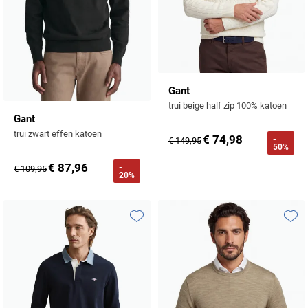
Gant
trui beige half zip 100% katoen
Gant
trui zwart effen katoen
€ 74,98
-
€ 149,95
50%
€ 87,96
-
€ 109,95
20%
Toevoegen aan favorieten
Toevo