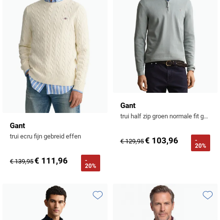
Gant
trui half zip groen normale fit gebreid
Gant
trui ecru fijn gebreid effen
€ 103,96
-
€ 129,95
20%
€ 111,96
-
€ 139,95
20%
Toevoegen aan favorieten
Toevo