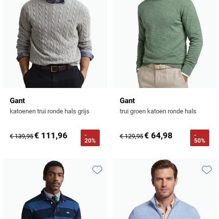
Gant
Gant
katoenen trui ronde hals grijs
trui groen katoen ronde hals
€ 111,96
€ 64,98
-
-
€ 139,95
€ 129,95
20%
50%
Toevoegen aan favorieten
Toevo