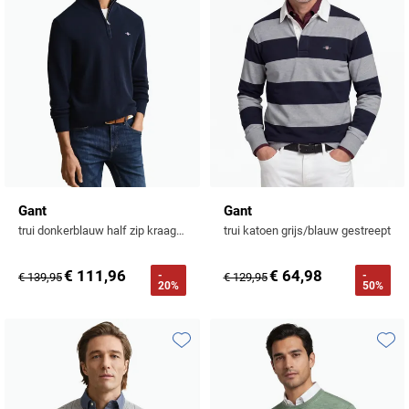
Gant
Gant
trui donkerblauw half zip kraag lange mouw
trui katoen grijs/blauw gestreept
€ 111,96
€ 64,98
-
-
€ 139,95
€ 129,95
20%
50%
Toevoegen aan favorieten
Toevo