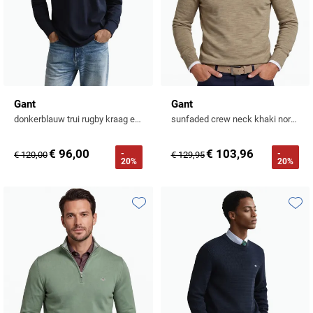
Gant
Gant
donkerblauw trui rugby kraag effen
sunfaded crew neck khaki normale fit
€ 96,00
€ 103,96
-
-
€ 120,00
€ 129,95
20%
20%
Toevoegen aan favorieten
Toevo