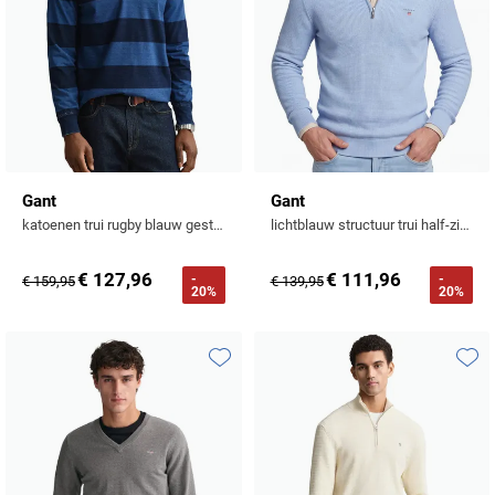
Gant
Gant
katoenen trui rugby blauw gestreept 3-knoops
lichtblauw structuur trui half-zip effen
€ 127,96
€ 111,96
-
-
€ 159,95
€ 139,95
20%
20%
Toevoegen aan favorieten
Toevo