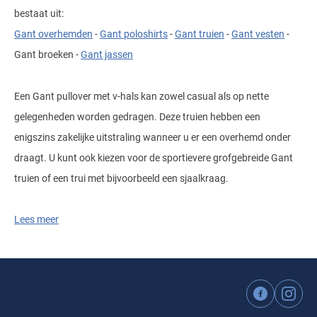
bestaat uit:
Gant overhemden
-
Gant poloshirts
-
Gant truien
-
Gant vesten
-
Gant broeken -
Gant jassen
Een Gant pullover met v-hals kan zowel casual als op nette
gelegenheden worden gedragen. Deze truien hebben een
enigszins zakelijke uitstraling wanneer u er een overhemd onder
draagt. U kunt ook kiezen voor de sportievere grofgebreide Gant
truien of een trui met bijvoorbeeld een sjaalkraag.
Lees meer
Wilt u zeker weten dat uw nieuwe trui perfect past? Raadpleeg
dan de
Gant truien maattabel,
waarin u eenvoudig de juiste maat
kunt vinden op basis van uw lichaamsmaten. Zo bestelt u altijd de
ideale Gant pullover die comfortabel zit én mooi aansluit.