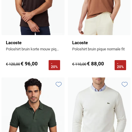
Lacoste
Lacoste
Poloshirt bruin korte mouw pique normale fit
Poloshirt bruin pique normale fit
€ 96,00
€ 88,00
-
-
€ 120,00
€ 110,00
20%
20%
Toevoegen aan favorieten
Toevo