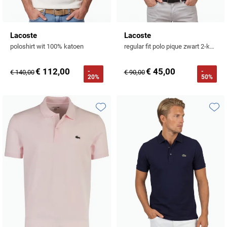
Lacoste
Lacoste
poloshirt wit 100% katoen
regular fit polo pique zwart 2-knoops
€ 112,00
€ 45,00
-
-
€ 140,00
€ 90,00
20%
50%
Toevoegen aan favorieten
Toevo