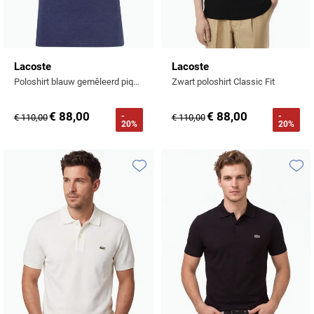
Lacoste
Lacoste
Poloshirt blauw gemêleerd piqué
Zwart poloshirt Classic Fit
€ 88,00
€ 88,00
-
-
€ 110,00
€ 110,00
20%
20%
Toevoegen aan favorieten
Toevo