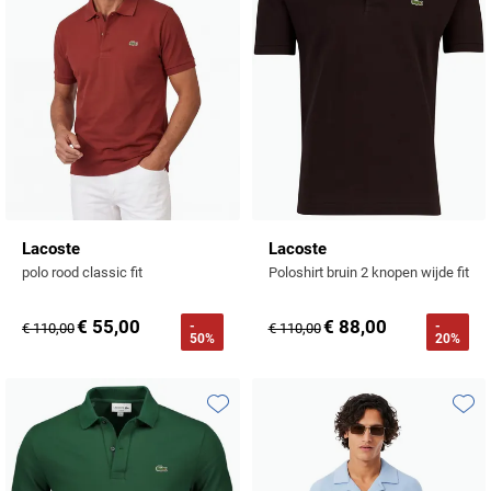
Lacoste
Lacoste
polo rood classic fit
Poloshirt bruin 2 knopen wijde fit
€ 55,00
€ 88,00
-
-
€ 110,00
€ 110,00
50%
20%
Toevoegen aan favorieten
Toevo