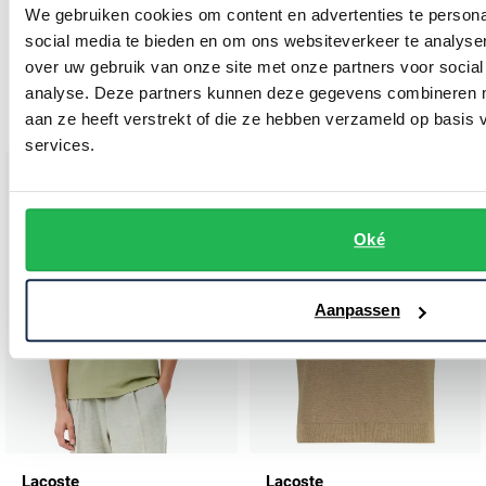
We gebruiken cookies om content en advertenties te persona
Lacoste
Lacoste
social media te bieden en om ons websiteverkeer te analyse
Poloshirt lichtblauw Slim Fit
Poloshirt groen pique korte mouw
over uw gebruik van onze site met onze partners voor social
analyse. Deze partners kunnen deze gegevens combineren me
€ 88,00
€ 96,00
-
-
€ 110,00
€ 120,00
20%
20%
aan ze heeft verstrekt of die ze hebben verzameld op basis
services.
Toevoegen aan favorieten
Toevo
Oké
Aanpassen
Lacoste
Lacoste