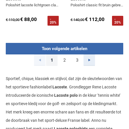
Poloshirt lacoste lichtgroen classic fit korte mouw
Poloshirt classic fit bruin gebreid korte mouw 2 knoops
€ 88,00
€ 112,00
-
-
€ 110,00
€ 140,00
20%
20%
Toon volgende artikelen
Vorige
Volgende
1
2
3
Current Page
Page
Page
Sportief, chique, klassiek en stijlvol, dat zijn de sleutelwoorden van
het sportieve fashionlabel
Lacoste
. Grondlegger Rene Lacoste
introduceerde de iconische
Lacoste polo
in de kleur ‘tennis white’
en sportieve kledij voor de golf- en zeilsport op de kledingmarkt.
Het merk kreeg een enorme schare aan fans en dit resulteerde tot
de doorbraak van het sport-deluxe Franse label. Anno nu
produceert het merk naast
Lacoste poloshirts
een complete