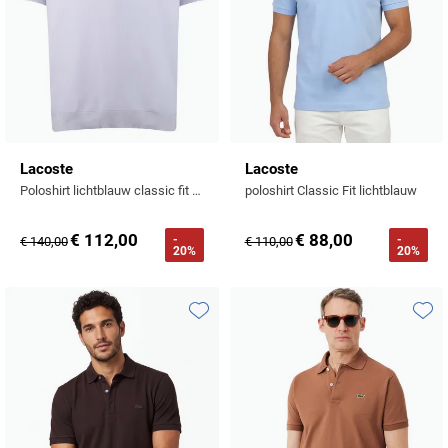
Lacoste
Lacoste
Poloshirt lichtblauw classic fit 2-knoops
poloshirt Classic Fit lichtblauw
€ 112,00
€ 88,00
-
-
€ 140,00
€ 110,00
20%
20%
Toevoegen aan favorieten
Toevo