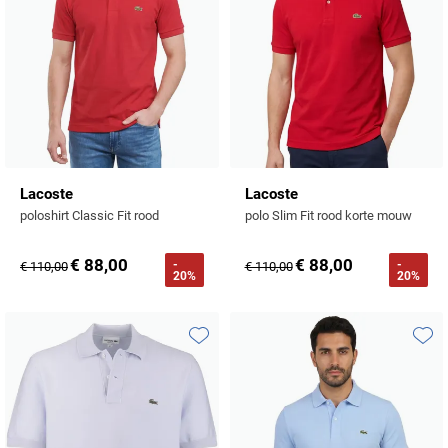
Lacoste
Lacoste
poloshirt Classic Fit rood
polo Slim Fit rood korte mouw
€ 88,00
€ 88,00
-
-
€ 110,00
€ 110,00
20%
20%
Toevoegen aan favorieten
Toevo