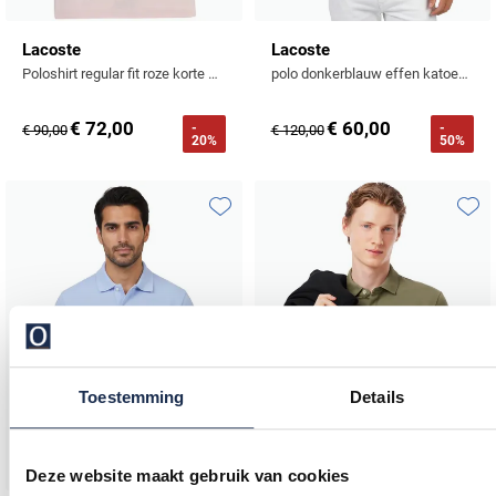
Lacoste
Lacoste
Poloshirt regular fit roze korte mouw 2 knoopjes
polo donkerblauw effen katoen slim fit
€ 72,00
€ 60,00
-
-
€ 90,00
€ 120,00
20%
50%
Toevoegen aan favorieten
Toevo
Toestemming
Details
Deze website maakt gebruik van cookies