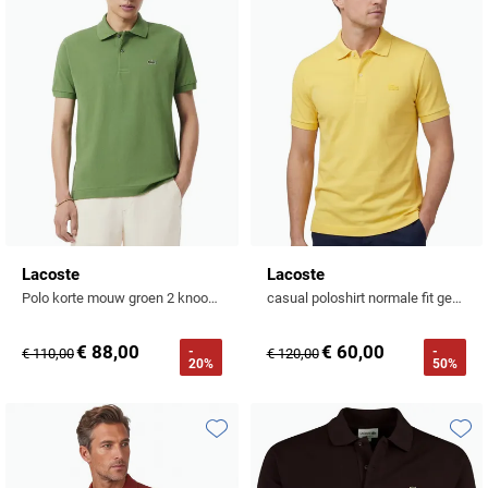
Tommy Hilfiger
Tramarossa
UBR
Vanguard
William Lockie
Alle Merken
Lacoste
Lacoste
Polo korte mouw groen 2 knoops classic fit
casual poloshirt normale fit geel effen katoen Regular Fit
€ 88,00
€ 60,00
-
-
€ 110,00
€ 120,00
20%
50%
Toevoegen aan favorieten
Toevo