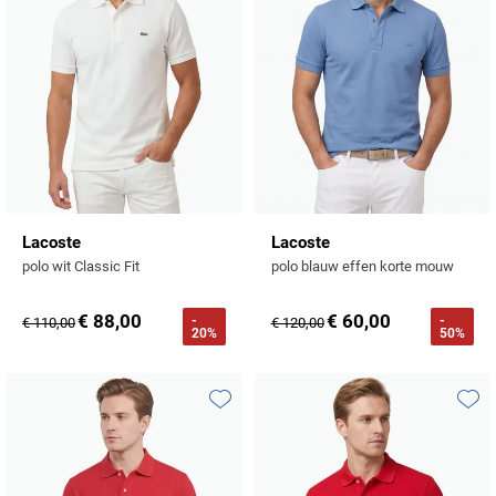
Lacoste
Lacoste
polo wit Classic Fit
polo blauw effen korte mouw
€ 88,00
€ 60,00
-
-
€ 110,00
€ 120,00
20%
50%
Toevoegen aan favorieten
Toevo