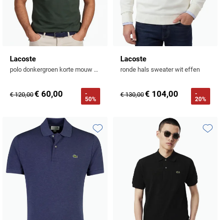
Lacoste
Lacoste
polo donkergroen korte mouw effen
ronde hals sweater wit effen
€ 60,00
€ 104,00
-
-
€ 120,00
€ 130,00
50%
20%
Toevoegen aan favorieten
Toevo