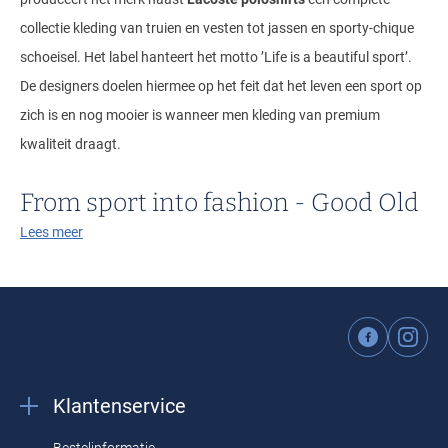
collectie kleding van truien en vesten tot jassen en sporty-chique
schoeisel. Het label hanteert het motto ’Life is a beautiful sport’.
De designers doelen hiermee op het feit dat het leven een sport op
zich is en nog mooier is wanneer men kleding van premium
kwaliteit draagt.
From sport into fashion - Good Old
times
Lees meer
Nadat Rene Lacoste zijn tenniscarrière beëindigde besloot hij zijn
Franse modebedrijf in het leven te roepen. De beroemde Franse
tennisspeler Rene Lacoste begon een samenwerking met de
Fransman Andre Giller. Zijn eerste mode-creatie was het katoenen
Klantenservice
poloshirt, een revolutionair ontwerp met het geborduurde symbool
van een groene krokodil op de linkerborst van de
Lacoste polo