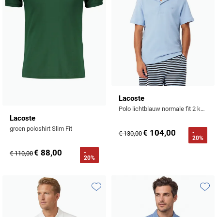
Lacoste
Polo lichtblauw normale fit 2 knoopjes
Lacoste
groen poloshirt Slim Fit
€ 104,00
-
€ 130,00
20%
€ 88,00
-
€ 110,00
20%
Toevoegen aan favorieten
Toevo