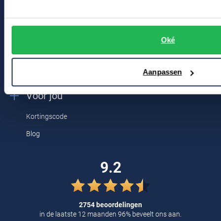
Tommy Hilfiger
Contact
Tramarossa
Bert Schrier Herenmode
Oké
UBR
Breestraat 152 - 154
2311 CX Leiden
Vanguard
Aanpassen
William Lockie
Voor jou
Alle Merken
Kortingscode
Blog
9.2
2754 beoordelingen
in de laatste 12 maanden 96% beveelt ons aan.