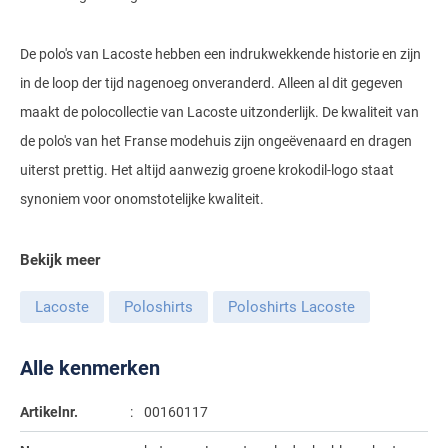
Gant
Giordano
Lacoste
Camel Active
Lyle & Scott
Casa Moda
De polo's van Lacoste hebben een indrukwekkende historie en zijn
New Zealand
Giorgio
Maerz
Casa Moda
Polo Ralph Lauren
Mac
Cast Iron
COM4
in de loop der tijd nagenoeg onveranderd. Alleen al dit gegeven
People of Shibuya
John Miller
New Zealand
Cast Iron
Profuomo
Meyer
maakt de polocollectie van Lacoste uitzonderlijk. De kwaliteit van
Cavallaro
Diesel
Pierre Cardin
Lacoste
de polo's van het Franse modehuis zijn ongeëvenaard en dragen
Olymp
Cavallaro
State of Art
New Zealand
Fred Perry
Eurex
uiterst prettig. Het altijd aanwezig groene krokodil-logo staat
Polo Ralph Lauren
Polo Ralph Lauren
Desoto
Superdry
Olymp
Gant
Gardeur
synoniem voor onomstotelijke kwaliteit.
Portofino
Tommy Hilfiger
Pierre Cardin
Ledub
Lacoste
Mac
Reset
Bekijk meer
Vanguard
Polo Ralph Lauren
Lyle & Scott
Lyle & Scott
M.E.N.S.
Portofino
Eden Valley
Profuomo
Mac
Lacoste
Poloshirts
Poloshirts Lacoste
New Zealand
Meyer
Profuomo
Eterna
State of Art
Maerz
Olymp
New Zealand
State of Art
Eton
Alle kenmerken
Superdry
Magee
Superdry
Gant
R2
Artikelnr.
00160117
Tenson
Magnanni
Thomas Maine
Giordano
Replay
Pierre Cardin
Pierre Cardin