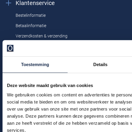
Klantenservice
Profuomo
Replay
Bestelinformatie
R2
Reset
Betaalinformatie
Seidensticker
Roy Robson
Verzendkosten & verzending
State of Art
Schiesser
Ruilen & retourneren
Tommy Hilfiger
Seidensticker
Klachtenafhandeling
Vanguard
Toestemming
Details
Veelgestelde vragen
Kledingonderhoud
Slater
Deze website maakt gebruik van cookies
Klantenservice
State of Art
We gebruiken cookies om content en advertenties te persona
Actievoorwaarden
social media te bieden en om ons websiteverkeer te analyse
Superdry
over uw gebruik van onze site met onze partners voor social
Winkel
Tenson
analyse. Deze partners kunnen deze gegevens combineren me
aan ze heeft verstrekt of die ze hebben verzameld op basis
Thomas Maine
Winkel & Openingstijden
services.