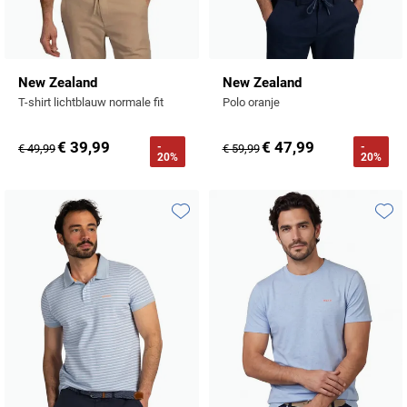
New Zealand
New Zealand
T-shirt lichtblauw normale fit
Polo oranje
€ 39,99
€ 47,99
-
-
€ 49,99
€ 59,99
20%
20%
Toevoegen aan favorieten
Toevo