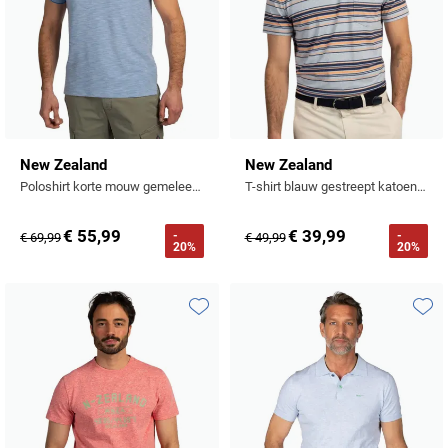
New Zealand
New Zealand
Poloshirt korte mouw gemeleerd blauw
T-shirt blauw gestreept katoen ronde hals
€ 55,99
€ 39,99
-
-
€ 69,99
€ 49,99
20%
20%
Toevoegen aan favorieten
Toevo