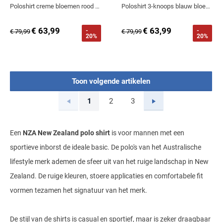
Poloshirt creme bloemen rood tropisch
Poloshirt 3-knoops blauw bloemen printje NZA
€ 63,99
€ 63,99
-
-
€ 79,99
€ 79,99
20%
20%
Toon volgende artikelen
Vorige
Volgende
1
2
3
Current Page
Page
Page
Een
NZA New Zealand polo shirt
is voor mannen met een
sportieve inborst de ideale basic. De polo's van het Australische
lifestyle merk ademen de sfeer uit van het ruige landschap in New
Zealand. De ruige kleuren, stoere applicaties en comfortabele fit
vormen tezamen het signatuur van het merk.
De stijl van de shirts is casual en sportief, maar is zeker draagbaar