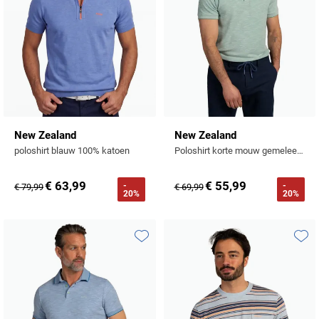
New Zealand
New Zealand
poloshirt blauw 100% katoen
Poloshirt korte mouw gemeleerd groen
€ 63,99
€ 55,99
-
-
€ 79,99
€ 69,99
20%
20%
Toevoegen aan favorieten
Toevo