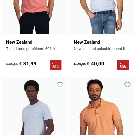
New Zealand
New Zealand
T-shirt rood gemêleerd 60% katoen
New zealand poloshirt boord lichtblauw
€ 31,99
€ 40,00
-
-
€ 39,99
€ 79,99
20%
50%
Toevoegen aan favorieten
Toevo