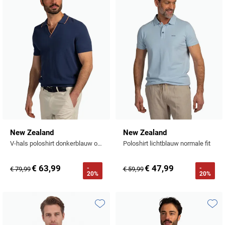
Toevoegen aan favorieten
Toevo
New Zealand
New Zealand
V-hals poloshirt donkerblauw oranje rand boord
Poloshirt lichtblauw normale fit
€ 63,99
€ 47,99
-
-
€ 79,99
€ 59,99
20%
20%
Toevoegen aan favorieten
Toevo