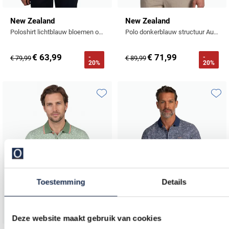
New Zealand
New Zealand
Poloshirt lichtblauw bloemen oranje wit tropisch
Polo donkerblauw structuur Auckland katoen
€ 63,99
€ 71,99
-
-
€ 79,99
€ 89,99
20%
20%
Toevoegen aan favorieten
Toevo
Toestemming
Details
Deze website maakt gebruik van cookies