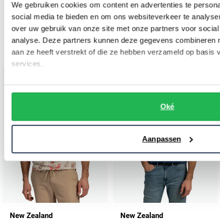
We gebruiken cookies om content en advertenties te persona
New Zealand
New Zealand
social media te bieden en om ons websiteverkeer te analyse
Poloshirt katoen groen kleine blaadjes print
Poloshirt donkerblauw geprint korte mouw
over uw gebruik van onze site met onze partners voor social
analyse. Deze partners kunnen deze gegevens combineren me
€ 55,99
€ 55,99
-
-
€ 69,99
€ 69,99
20%
20%
aan ze heeft verstrekt of die ze hebben verzameld op basis
services.
Toevoegen aan favorieten
Toevo
Oké
Aanpassen
New Zealand
New Zealand