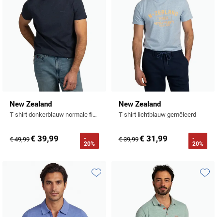
New Zealand
New Zealand
T-shirt donkerblauw normale fit ronde hals gemeleerd
T-shirt lichtblauw gemêleerd
€ 39,99
€ 31,99
-
-
€ 49,99
€ 39,99
20%
20%
Toevoegen aan favorieten
Toevo