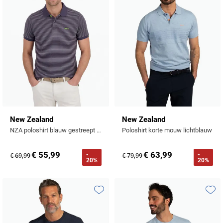
New Zealand
New Zealand
NZA poloshirt blauw gestreept 100% katoen
Poloshirt korte mouw lichtblauw
€ 55,99
€ 63,99
-
-
€ 69,99
€ 79,99
20%
20%
Toevoegen aan favorieten
Toevo