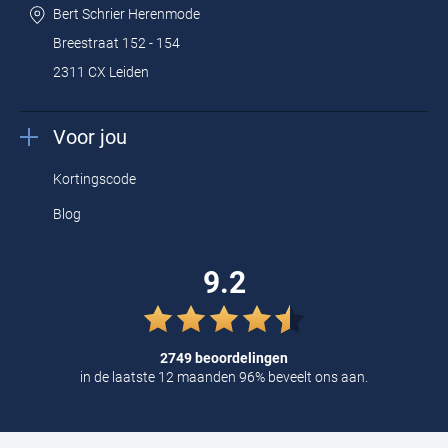
NZA vesten
Bert Schrier Herenmode
NZA shorts
Breestraat 152 - 154
NZA jassen
2311 CX Leiden
Design en extra’s
Voor jou
NZA New Zealand polo shirts
zijn befaamd om hun mooie
Kortingscode
stofkwaliteiten en stoere details. Het kleurenspectrum bestaat uit
Blog
de kleuren die in het New Zealand landschap voorkomen.
Denk: aardebruin, herfstachtig rood, jagersgroen en zeeblauw.
9.2
Bent u op de casual toer? Dan kiest u een navy blauwe polo met
een jeans en sneakers. Voor een barbecuefeest pakt u uit met een
camel kleurige NZA polo gecombineerd met een brons bruine
2749 beoordelingen
in de laatste 12 maanden 96% beveelt ons aan.
chino.
Als final touch slaat u een grof gebreid vest om de schouders.
Mooie extra's van de
NZA New Zealand polo shirts
zijn de unieke