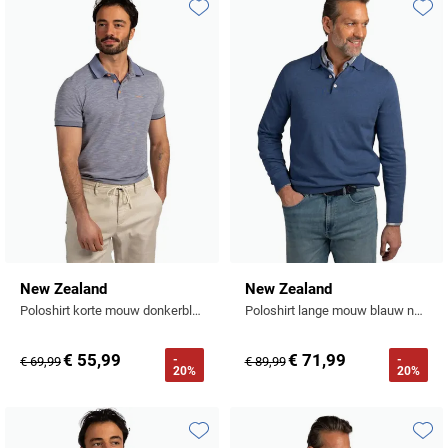
Tommy Hilfiger
Toevoegen aan favorieten
Toevo
Tramarossa
UBR
Vanguard
William Lockie
Alle Merken
New Zealand
New Zealand
Poloshirt korte mouw donkerblauw printje
Poloshirt lange mouw blauw normale fit 3 knoopjes
€ 55,99
€ 71,99
-
-
€ 69,99
€ 89,99
20%
20%