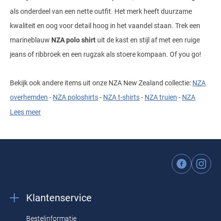
als onderdeel van een nette outfit. Het merk heeft duurzame
kwaliteit en oog voor detail hoog in het vaandel staan. Trek een
marineblauw
NZA polo shirt
uit de kast en stijl af met een ruige
jeans of ribbroek en een rugzak als stoere kompaan. Of you go!
Bekijk ook andere items uit onze NZA New Zealand collectie:
NZA
overhemden
-
NZA poloshirts
-
NZA t-shirts
-
NZA truien
-
NZA
vesten
-
NZA shorts
-
NZA jassen
Lees meer
Materiaal en pasvorm
Typerend voor de
NZA New Zealand polo shirts
in de online shop
is het draagcomfort en de fijne katoenkwaliteit. De NZA heren polo
Klantenservice
is gemaakt van puur katoen. Het gunstige van katoen is dat het
warmte vasthoudt en ventilerend werkt bij hogere temperaturen.
Bestelinformatie