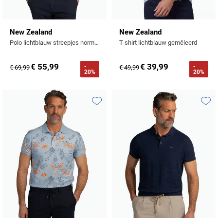
New Zealand
New Zealand
Polo lichtblauw streepjes normale fit
T-shirt lichtblauw gemêleerd
€ 55,99
€ 39,99
-
-
€ 69,99
€ 49,99
20%
20%
Toevoegen aan favorieten
Toevo