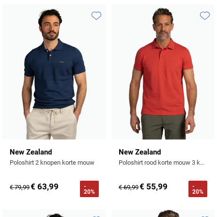
Profuomo
Replay
R2
Toevoegen aan favorieten
Toevo
Reset
Seidensticker
Roy Robson
State of Art
Schiesser
Tommy Hilfiger
Seidensticker
Vanguard
Slater
State of Art
New Zealand
New Zealand
Poloshirt 2 knopen korte mouw
Poloshirt rood korte mouw 3 knoops
Superdry
€ 63,99
€ 55,99
-
-
€ 79,99
€ 69,99
Tenson
20%
20%
Thomas Maine