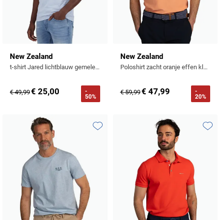
New Zealand
New Zealand
t-shirt Jared lichtblauw gemeleerd normale fit
Poloshirt zacht oranje effen klein logo
€ 25,00
€ 47,99
-
-
€ 49,99
€ 59,99
50%
20%
Toevoegen aan favorieten
Toevo