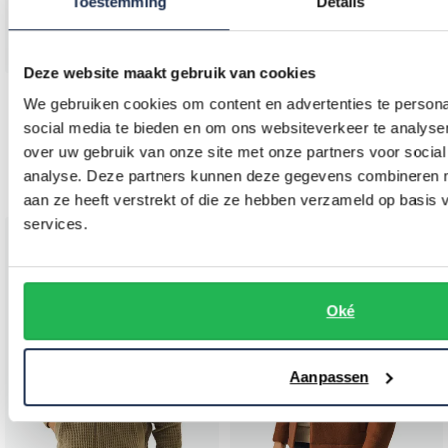
Toestemming
Details
Deze website maakt gebruik van cookies
State of Art
State of Art
We gebruiken cookies om content en advertenties te persona
effen rood katoen wijde fit
Vest groen wol
social media te bieden en om ons websiteverkeer te analyse
over uw gebruik van onze site met onze partners voor social
€ 143,96
€ 151,96
-
-
€ 179,95
€ 189,95
analyse. Deze partners kunnen deze gegevens combineren me
20%
20%
aan ze heeft verstrekt of die ze hebben verzameld op basis
services.
Toevoegen aan favorieten
Toevo
Oké
Aanpassen