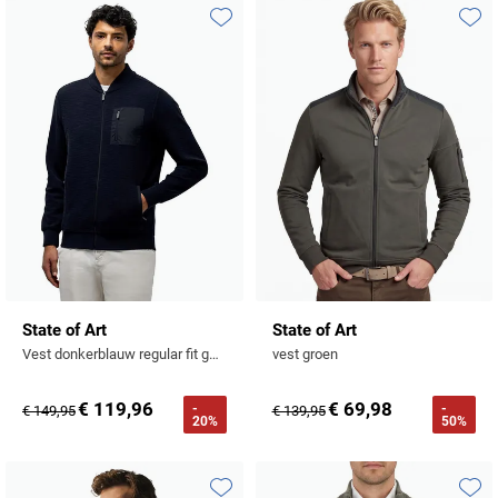
Toevoegen aan favorieten
Toevo
State of Art
State of Art
Vest donkerblauw regular fit gemêleerd
vest groen
€ 119,96
€ 69,98
-
-
€ 149,95
€ 139,95
20%
50%