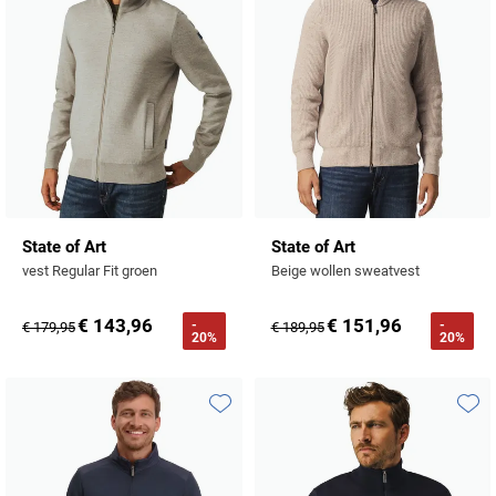
State of Art
State of Art
vest Regular Fit groen
Beige wollen sweatvest
€ 143,96
€ 151,96
-
-
€ 179,95
€ 189,95
20%
20%
Toevoegen aan favorieten
Toevo