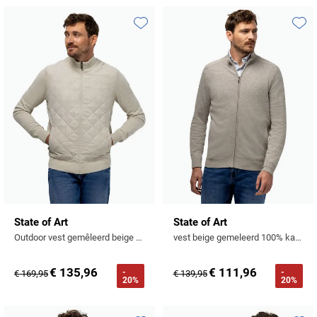
Profuomo
Replay
R2
Toevoegen aan favorieten
Toevo
Reset
Seidensticker
Roy Robson
State of Art
Schiesser
Tommy Hilfiger
Seidensticker
Vanguard
Slater
State of Art
State of Art
State of Art
Outdoor vest gemêleerd beige regular fit
vest beige gemeleerd 100% katoen normale fit
Superdry
€ 135,96
€ 111,96
-
-
€ 169,95
€ 139,95
Tenson
20%
20%
Thomas Maine