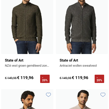
State of Art
State of Art
NZA vest groen gemêleerd zonder capuchon
Antraciet wollen sweatvest
€ 119,96
€ 119,96
-
-
€ 149,95
€ 149,95
20%
20%
Toevoegen aan favorieten
Toevo