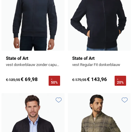
State of Art
State of Art
vest donkerblauw zonder capuchon
vest Regular Fit donkerblauw
€ 69,98
€ 143,96
-
-
€ 139,95
€ 179,95
50%
20%
Toevoegen aan favorieten
Toevo