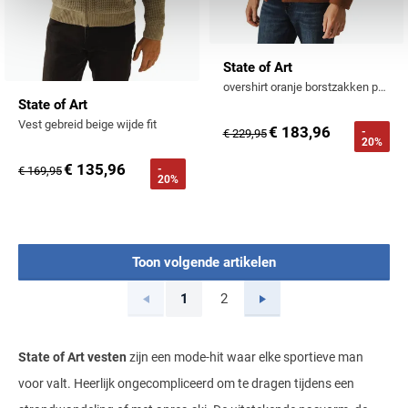
State of Art
overshirt oranje borstzakken polyester
State of Art
Vest gebreid beige wijde fit
€ 183,96
-
€ 229,95
20%
€ 135,96
-
€ 169,95
20%
Toon volgende artikelen
Vorige
Volgende
1
2
Current Page
Page
State of Art vesten
zijn een mode-hit waar elke sportieve man
voor valt. Heerlijk ongecompliceerd om te dragen tijdens een