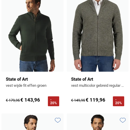
Toevoegen aan favorieten
Toevo
State of Art
State of Art
vest wijde fit effen groen
vest multicolor gebreid regular fit
€ 143,96
€ 119,96
-
-
€ 179,95
€ 149,95
20%
20%
Toevoegen aan favorieten
Toevo