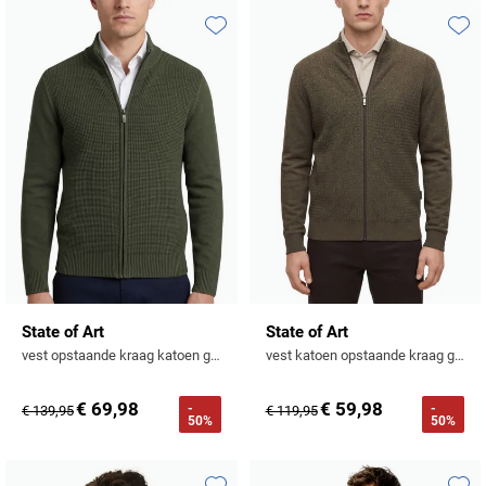
Toevoegen aan favorieten
Toevo
State of Art
State of Art
vest opstaande kraag katoen groen
vest katoen opstaande kraag groen
€ 69,98
€ 59,98
-
-
€ 139,95
€ 119,95
50%
50%