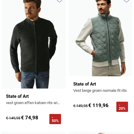
Toevoegen aan favorieten
Toevo
State of Art
Vest beige groen normale fit rits
State of Art
vest groen effen katoen rits wijde fit
€ 119,96
-
€ 149,95
20%
€ 74,98
-
€ 149,95
50%