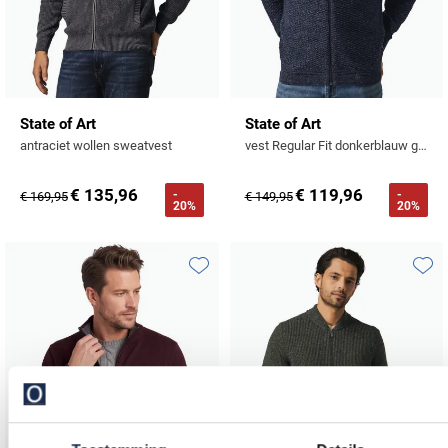
State of Art
State of Art
antraciet wollen sweatvest
vest Regular Fit donkerblauw gemeleerd
€ 135,96
€ 119,96
-
-
€ 169,95
€ 149,95
20%
20%
Toevoegen aan favorieten
Toevo