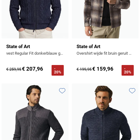
State of Art
State of Art
vest Regular Fit donkerblauw gebreid
Overshirt wijde fit bruin geruit wol
€ 207,96
€ 159,96
-
-
€ 259,95
€ 199,95
20%
20%
Toevoegen aan favorieten
Toevo