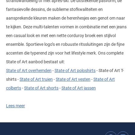
strandwandeling of met apres-ski. De uitstekende pasvorm, de
fantasievolle dessins, de sublieme stofkwaliteiten en
aansprekende kleuren maken de herenhesjes een genot om naar
te kijken. Deze multi-talenten vormen in combinatie met een jeans
een casual look en met een nette corduroy broek een stijlvol
ensemble. Sportieve logo’s en robuuste ritssluitingen zijn de fijne
accenten die typerend zijn voor het lifestyle merk. Ons complete
State of Art aanbod bestaat uit:
State of Art overhemden
-
State of Art poloshirts
- State of Art T-
shirts -
State of Art truien
-
State of Art vesten
-
State of Art
colberts
-
State of Art shorts
-
State of Art jassen
Materiaal en pasvorm
Lees meer
Modieus, sportief en comfortabel in een geslaagde combinatie,
dat zijn de
State of Art vesten
. De herenvesten zijn gemaakt van