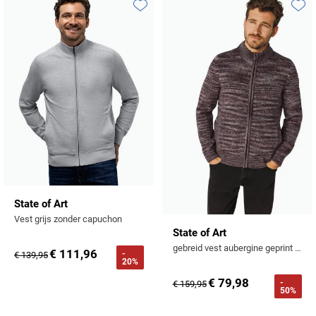
Tommy Hilfiger
Toevoegen aan favorieten
Toevo
Tramarossa
UBR
Vanguard
William Lockie
Alle Merken
State of Art
Vest grijs zonder capuchon
State of Art
gebreid vest aubergine geprint wol rits
€ 111,96
-
€ 139,95
20%
€ 79,98
-
€ 159,95
50%