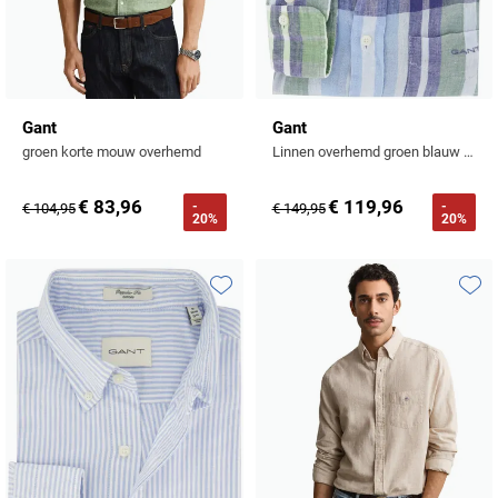
Gant
Gant
groen korte mouw overhemd
Linnen overhemd groen blauw normale fit
€ 83,96
€ 119,96
-
-
€ 104,95
€ 149,95
20%
20%
Toevoegen aan favorieten
Toevo