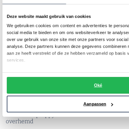
lichaamstype, ook voor iedere stijl en gelegenheid. Kies
bijvoorbeeld voor een klassiek effen overhemd voor een formele
Deze website maakt gebruik van cookies
look of ga voor een van de populaire geruite GANT overhemden
We gebruiken cookies om content en advertenties te persona
als u een gelegenheid heeft die om een casual look vraagt. GANT
social media te bieden en om ons websiteverkeer te analyse
over uw gebruik van onze site met onze partners voor social
biedt overhemden met zowel lange als
korte mouwen
analyse. Deze partners kunnen deze gegevens combineren me
overhemden
, waardoor ze het hele jaar door gedragen kunnen
aan ze heeft verstrekt of die ze hebben verzameld op basis
worden.
services.
Er is een ruime keuze aan materialen. Wat dacht u van flanel,
linnen of katoen? Een flanellen overhemd is zacht, warm en
Oké
isolerend, ideaal voor koudere dagen. Linnen is daarentegen
luchtig en bij uitstek ideaal voor de zomer.
Aanpassen
Creëer een preppy look met een GANT
overhemd