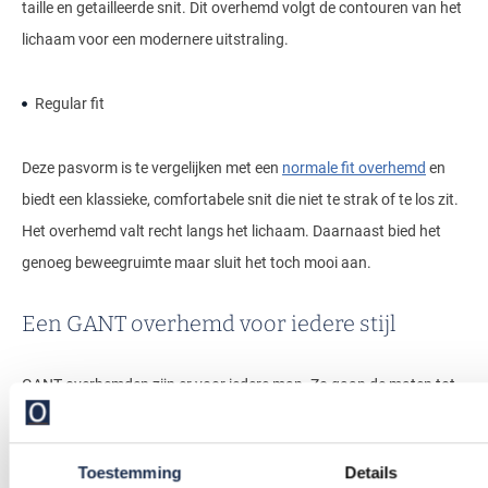
taille en getailleerde snit. Dit overhemd volgt de contouren van het
lichaam voor een modernere uitstraling.
Regular fit
Deze pasvorm is te vergelijken met een
normale fit overhemd
en
biedt een klassieke, comfortabele snit die niet te strak of te los zit.
Het overhemd valt recht langs het lichaam. Daarnaast bied het
genoeg beweegruimte maar sluit het toch mooi aan.
Een GANT overhemd voor iedere stijl
GANT overhemden zijn er voor iedere man. Zo gaan de maten tot
en met maat 5X-Large en boordmaat 51/52.
Toestemming
Details
Maar de GANT overhemden zijn er niet alleen voor ieder