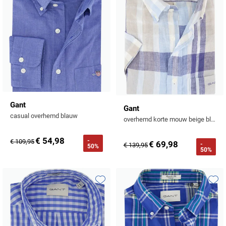
Gant
Gant
casual overhemd blauw
overhemd korte mouw beige blauw geruit linnen
€ 54,98
-
€ 109,95
€ 69,98
-
€ 139,95
50%
50%
Toevoegen aan favorieten
Toevo