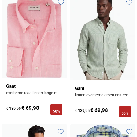
Tommy Hilfiger
Toevoegen aan favorieten
Toevo
Tramarossa
UBR
Vanguard
William Lockie
Alle Merken
Gant
Gant
overhemd roze linnen lange mouw
linnen overhemd groen gestreept normale fit
€ 69,98
-
€ 139,95
€ 69,98
-
€ 139,95
50%
50%