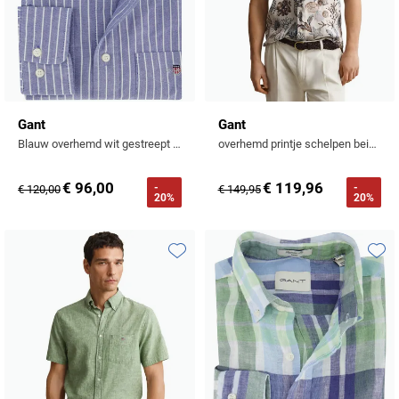
Gant
Gant
Blauw overhemd wit gestreept Regular Fit
overhemd printje schelpen beige korte mouw
€ 96,00
€ 119,96
-
-
€ 120,00
€ 149,95
20%
20%
Toevoegen aan favorieten
Toevo