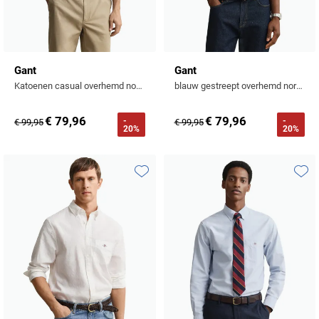
Gant
Gant
Katoenen casual overhemd normale fit blauw gestreept
blauw gestreept overhemd normale fit
€ 79,96
€ 79,96
-
-
€ 99,95
€ 99,95
20%
20%
Toevoegen aan favorieten
Toevo