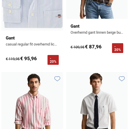
Gant
Overhemd gant linnen beige button down
Gant
casual regular fit overhemd lichtblauw gestreept katoen
€ 87,96
-
€ 109,95
20%
€ 95,96
-
€ 119,95
20%
Toevoegen aan favorieten
Toevo