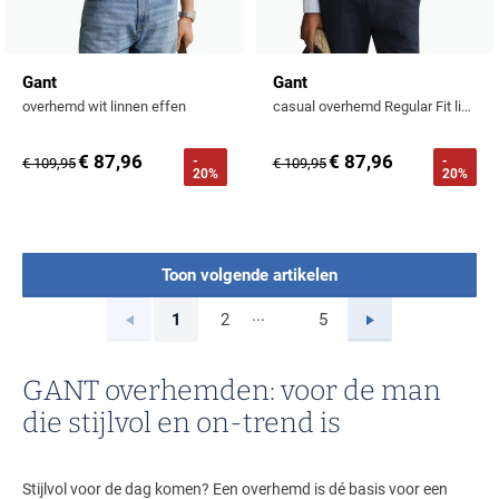
Gant
Gant
overhemd wit linnen effen
casual overhemd Regular Fit lichtblauw effen katoen
€ 87,96
€ 87,96
-
-
€ 109,95
€ 109,95
20%
20%
Toon volgende artikelen
...
Vorige
Volgende
1
2
5
Current Page
Page
Page
GANT overhemden: voor de man
die stijlvol en on-trend is
Stijlvol voor de dag komen? Een overhemd is dé basis voor een