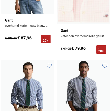
Gant
overhemd korte mouw blauw wijde fit effen 100% katoen
Gant
katoenen overhemd roze geruit button-down normale fit
€ 87,96
-
€ 109,95
20%
€ 79,96
-
€ 99,95
20%
Toevoegen aan favorieten
Toevo