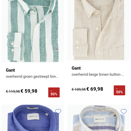
Gant
Gant
overhemd beige linnen button-down
overhemd groen gestreept linnen
€ 69,98
-
€ 139,95
€ 59,98
-
€ 119,95
50%
50%
Toevoegen aan favorieten
Toevo