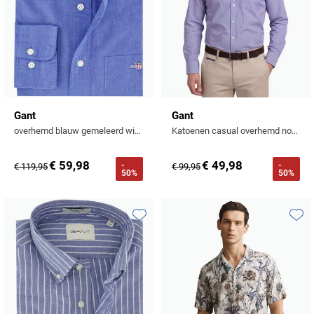
Gant
Gant
overhemd blauw gemeleerd wijde fit
Katoenen casual overhemd normale fit lichtblauw gestreept
€ 59,98
€ 49,98
-
-
€ 119,95
€ 99,95
50%
50%
Toevoegen aan favorieten
Toevo