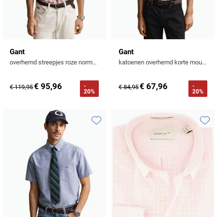
Gant
Gant
overhemd streepjes roze normale fit linnen
katoenen overhemd korte mouw effen wit normale fit
€ 95,96
€ 67,96
-
-
€ 119,95
€ 84,95
20%
20%
Toevoegen aan favorieten
Toevo