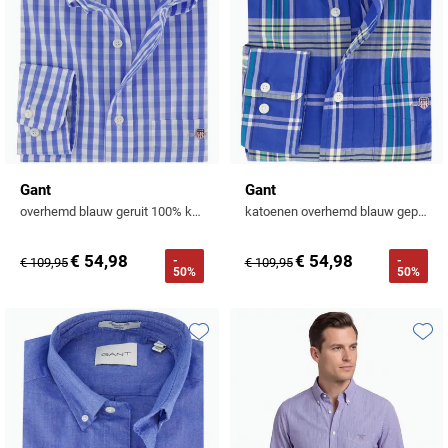
Gant
Gant
overhemd blauw geruit 100% katoen
katoenen overhemd blauw geprint normale fit
€ 54,98
€ 54,98
-
-
€ 109,95
€ 109,95
50%
50%
Toevoegen aan favorieten
Toevo