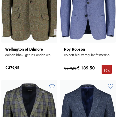
Wellington of Bilmore
Roy Robson
colbert khaki geruit London wol normale fit
colbert blauw regular fit merinowol
€ 189,50
€ 379,95
-
€ 379,00
50%
Toevoegen aan favorieten
Toevo