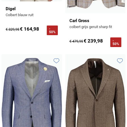
Tommy Hilfiger
Digel
Colbert blauw ruit
Tramarossa
Carl Gross
UBR
colbert grijs geruit sharp fit
€ 164,98
-
€ 329,95
50%
Vanguard
€ 239,98
-
€ 479,95
50%
William Lockie
Alle Merken
Toevoegen aan favorieten
Toevo