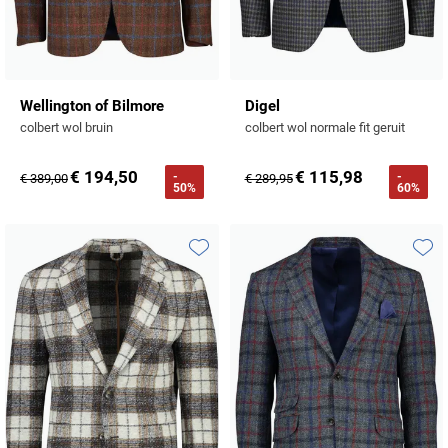
Wellington of Bilmore
Digel
colbert wol bruin
colbert wol normale fit geruit
€ 194,50
€ 115,98
-
-
€ 389,00
€ 289,95
50%
60%
Toevoegen aan favorieten
Toevo