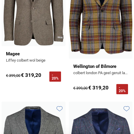
Magee
Liffey colbert wol beige
Wellington of Bilmore
colbert london PA geel geruit lamswol normale fit
€ 319,20
-
€ 399,00
20%
€ 319,20
-
€ 399,00
20%
Toevoegen aan favorieten
Toevo