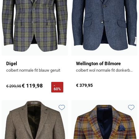
Digel
Wellington of Bilmore
colbert normale fit blauw geruit
colbert wol normale fit donkerblauw gemêleerde
€ 119,98
€ 379,95
-
€ 299,95
60%
Toevoegen aan favorieten
Toevo