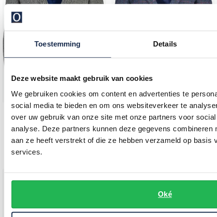
Toestemming
Details
Deze website maakt gebruik van cookies
We gebruiken cookies om content en advertenties te persona
social media te bieden en om ons websiteverkeer te analyse
Wellington of Bilmore
Wellington of Bilmore
over uw gebruik van onze site met onze partners voor social
colbert wol normale fit grijs gemêleerd
colbert normale fit blauw geruit
analyse. Deze partners kunnen deze gegevens combineren me
aan ze heeft verstrekt of die ze hebben verzameld op basis
€ 379,95
€ 379,95
services.
Toevoegen aan favorieten
Oké