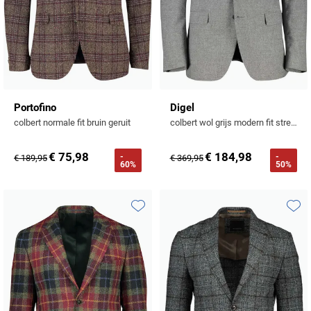
Portofino
Digel
colbert normale fit bruin geruit
colbert wol grijs modern fit stretch
€ 75,98
€ 184,98
-
-
€ 189,95
€ 369,95
60%
50%
Toevoegen aan favorieten
Toevo