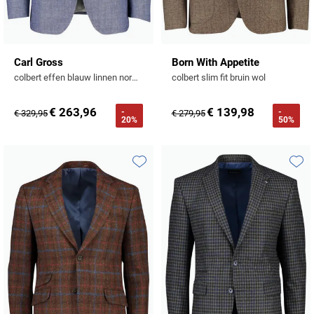
Carl Gross
Born With Appetite
colbert effen blauw linnen normale fit gemêleerd
colbert slim fit bruin wol
€ 263,96
€ 139,98
-
-
€ 329,95
€ 279,95
20%
50%
Toevoegen aan favorieten
Toevo