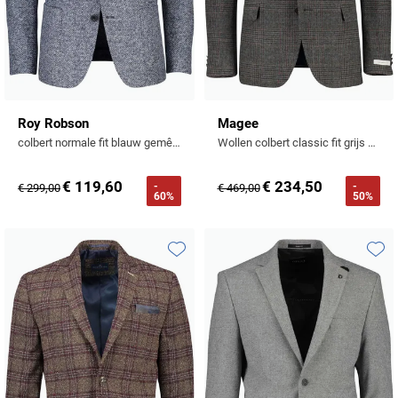
Roy Robson
Magee
colbert normale fit blauw gemêleerde
Wollen colbert classic fit grijs geruit
€ 119,60
€ 234,50
-
-
€ 299,00
€ 469,00
60%
50%
Toevoegen aan favorieten
Toevo