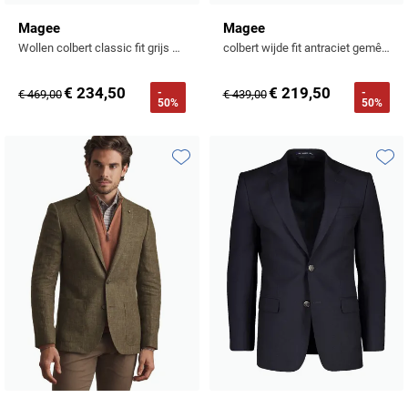
Tommy Hilfiger
Magee
Magee
Wollen colbert classic fit grijs geruit
colbert wijde fit antraciet gemêleerd wijde fit
Tramarossa
UBR
€ 234,50
€ 219,50
-
-
€ 469,00
€ 439,00
50%
50%
Vanguard
William Lockie
Toevoegen aan favorieten
Toevo
Alle Merken