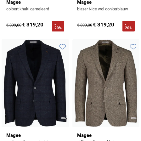
Magee
Magee
colbert khaki gemeleerd
blazer Nice wol donkerblauw
€ 319,20
€ 319,20
-
-
€ 399,00
€ 399,00
20%
20%
Toevoegen aan favorieten
Toevo
Magee
Magee