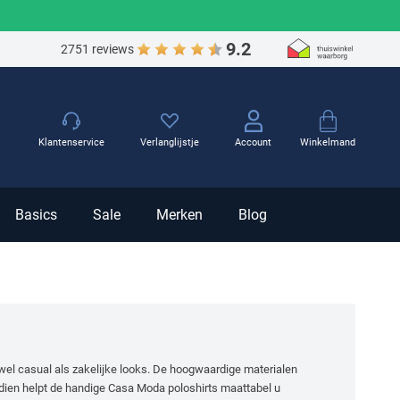
9.2
2751 reviews
Winkelmand
Klantenservice
Verlanglijstje
Account
Basics
Sale
Merken
Blog
owel casual als zakelijke looks. De hoogwaardige materialen
dien helpt de handige
Casa Moda poloshirts maattabel u