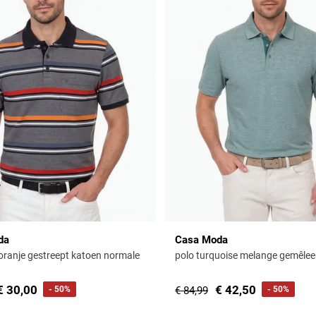
da
Casa Moda
 oranje gestreept katoen normale
polo turquoise melange gemêlee
€ 30,00
€ 42,50
- 50%
€ 84,99
- 50%