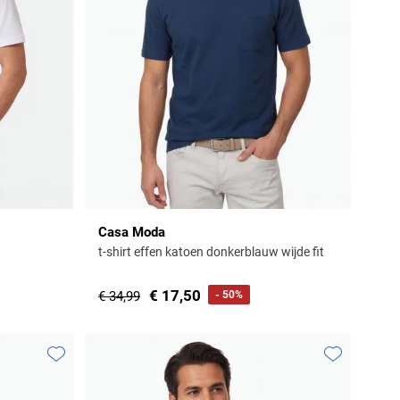
Casa Moda
t-shirt effen katoen donkerblauw wijde fit
€ 17,50
€ 34,99
- 50%
Toevoegen aan favorieten
Toevoegen aa