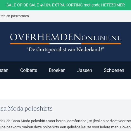
SALE OP DE SALE ☀️10% EXTRA KORTING met code HETEZOMER
aten en pasvormen
ch
sten
Colberts
Broeken
Jassen
Schoenen
sa Moda poloshirts
dek de Casa Moda poloshirts voor heren: comfortabel, stijlvol en perfect voor z
fijne pasvorm maken deze poloshirts een geliefde keuze voor iedere man. Boven