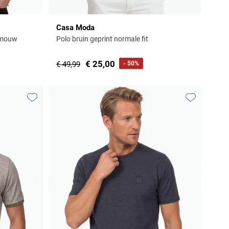
Casa Moda
e mouw
Polo bruin geprint normale fit
€ 25,00
€ 49,99
- 50%
Toevoegen aan favorieten
Toevoegen aa