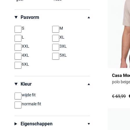
Pasvorm
S
M
L
XL
XXL
3XL
4XL
5XL
6XL
Casa Mo
polo beige
Kleur
wijde fit
€ 69,99
normale fit
Eigenschappen