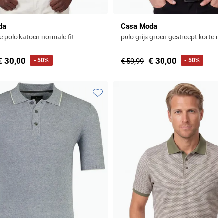
da
Casa Moda
e polo katoen normale fit
polo grijs groen gestreept kort
€ 30,00
€ 30,00
- 50%
€ 59,99
- 50%
Toevoegen aan favorieten