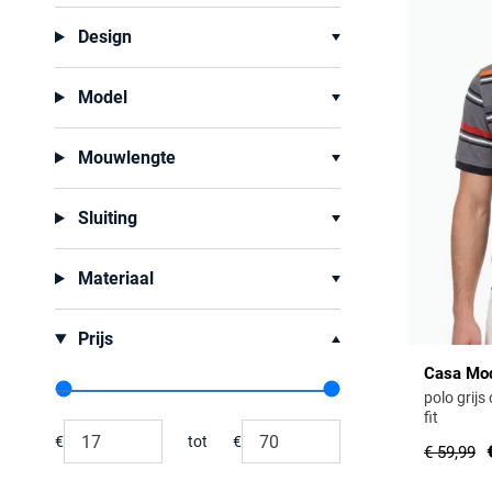
Design
Model
Mouwlengte
Sluiting
Materiaal
Prijs
Casa Mo
polo grijs
Range slider min value
Range slider max value
fit
€
tot
€
€ 59,99
Minimum value input
Maximum value input