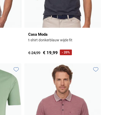
Casa Moda
t-shirt donkerblauw wijde fit
€ 19,99
€ 24,99
- 20%
Toevoegen aan favorieten
Toevoegen aa