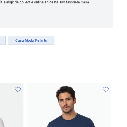
it. Bekijk de collectie online en bestel uw favoriete Casa
Casa Moda T-shirts
Toevoegen aan favorieten
Toevoegen aa