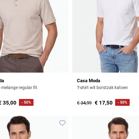
da
Casa Moda
 melange regular fit
T-shirt wit borstzak katoen
€ 35,00
€ 17,50
- 50%
€ 34,99
- 50%
Toevoegen aan favorieten