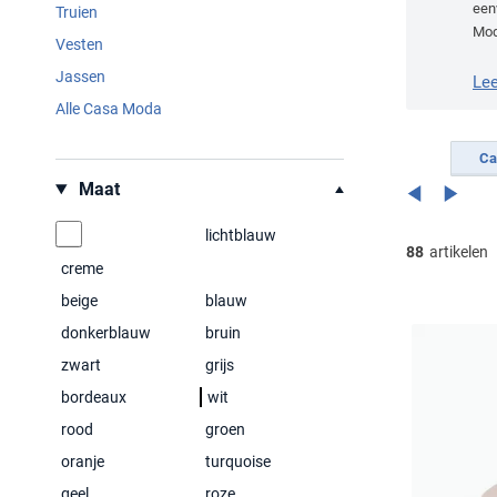
eenv
Truien
Mod
Vesten
Jassen
Le
Alle Casa Moda
Ca
Filteren op
Maat
lichtblauw
88
artikelen
creme
beige
blauw
donkerblauw
bruin
zwart
grijs
bordeaux
wit
rood
groen
oranje
turquoise
geel
roze