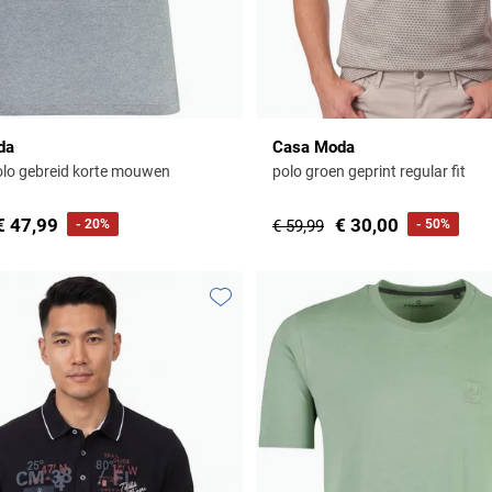
da
Casa Moda
lo gebreid korte mouwen
polo groen geprint regular fit
€ 47,99
€ 30,00
- 20%
€ 59,99
- 50%
Toevoegen aan favorieten