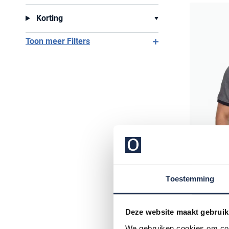
Korting
Toon meer Filters
Toestemming
Deze website maakt gebruik
Casa Mo
Polo grijs
We gebruiken cookies om cont