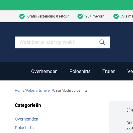
Skip to content
Gratis verzending & retour
90+ merken
Alle m
Submit sear
Overhemden
Poloshirts
Truien
Ve
Home
Poloshirts heren
Casa Moda poloshirts
Categorieën
Ca
Overhemden
Ont
Poloshirts
en 