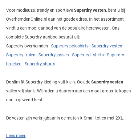
Tommy Hilfiger
Voor modieuze, trendy en sportieve
Superdry vesten
, bent u bij
Tramarossa
OverhemdenOnline.nl aan het goede adres. In het assortiment
vindt u een mooi aanbod van de populaire herenvesten. Ons
UBR
complete Superdry aanbod bestaat uit:
Vanguard
Superdry overhemden -
Superdry poloshirts
-
Superdry vesten
-
William Lockie
Superdry truien
-
Superdry jassen
-
Superdry t-shirts
-
Superdry
Alle Merken
broeken
-
Superdry shorts
De slim fit Superdry kleding valt klein. Ook de
Superdry vesten
vallen vrij slank. Wij raden u daarom aan een maat groter te kopen
dan u gewend bent.
De vesten zijn verkrijgbaar in de maten X-Small tot en met 2XL.
Jonge sportieve look
Lees meer