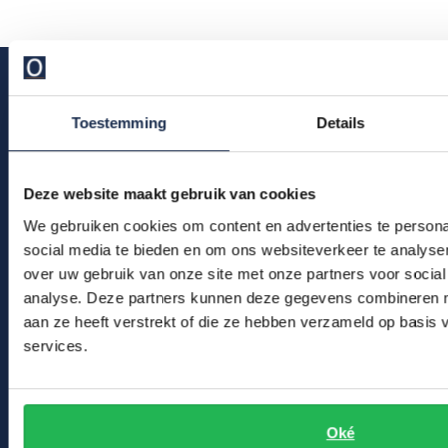
Superdry maakt goed gebruik van de trens van deze tijd. In de
kleding voeren hippe felle kleuren de boventoon, van knal groen tot
fel rood. Ook wordt rekening gehouden de man die van meer
Toestemming
Details
ingetogen kleuren houdt, zoals blauw en grijs. De vesten hebben
Klantenservice
een jonge uitstraling door de sweatstoffen, capuchons,
Deze website maakt gebruik van cookies
opstaande kragen en grove breisels en vaak uitbundig gebruik van
Bestelinformatie
We gebruiken cookies om content en advertenties te persona
logo's, prints en applicaties. Hierom zijn de Superdry sweatvesten
Betaalinformatie
social media te bieden en om ons websiteverkeer te analyse
en hoodies gewild bij een grote groep mannen, met name onder de
over uw gebruik van onze site met onze partners voor social
Verzendkosten & verzending
twintigers en dertigers. Ook de wat oudere tieners lopen er zo in
analyse. Deze partners kunnen deze gegevens combineren me
Ruilen & retourneren
weg. De zachte stoffen waaruit de vesten bestaan zijn prettig om
aan ze heeft verstrekt of die ze hebben verzameld op basis
te dragen.
services.
Klachtenafhandeling
Veelgestelde vragen
Superdry vesten Sale
Kledingonderhoud
Oké