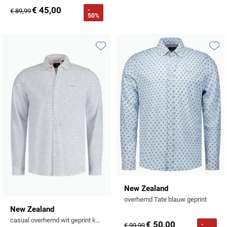
Tommy Hilfiger
€ 45,00
-
€ 89,99
50%
Tramarossa
UBR
Toevoegen aan favorieten
Toevo
Vanguard
William Lockie
Alle Merken
New Zealand
overhemd Tate blauw geprint
New Zealand
casual overhemd wit geprint katoen normale fit
€ 50,00
-
€ 99,99