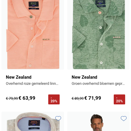
Toevoegen aan favorieten
Toevo
New Zealand
New Zealand
Overhemd roze gemeleerd linnen
Groen overhemd bloemen geprint katoen-linnen
€ 63,99
€ 71,99
-
-
€ 79,99
€ 89,99
20%
20%
Toevoegen aan favorieten
Toevo