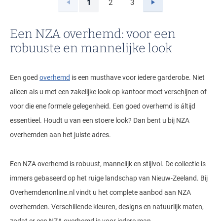
Vorige
Volgende
1
2
3
Current Page
Page
Page
Een NZA overhemd: voor een
robuuste en mannelijke look
Een goed
overhemd
is een musthave voor iedere garderobe. Niet
alleen als u met een zakelijke look op kantoor moet verschijnen of
voor die ene formele gelegenheid. Een goed overhemd is áltijd
essentieel. Houdt u van een stoere look? Dan bent u bij NZA
overhemden aan het juiste adres.
Een NZA overhemd is robuust, mannelijk en stijlvol. De collectie is
immers gebaseerd op het ruige landschap van Nieuw-Zeeland. Bij
Overhemdenonline.nl vindt u het complete aanbod aan NZA
overhemden. Verschillende kleuren, designs en natuurlijk maten,
zodat er een NZA overhemd is voor iedere man.