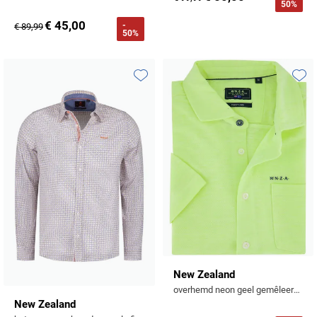
50%
€ 45,00
-
€ 89,99
50%
Toevoegen aan favorieten
Toevo
New Zealand
overhemd neon geel gemêleerd linnen
New Zealand