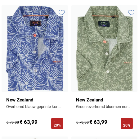
Toevoegen aan favorieten
Toevo
New Zealand
New Zealand
Overhemd blauw geprinte korte mouw
Groen overhemd bloemen normale fit
€ 63,99
€ 63,99
-
-
€ 79,99
€ 79,99
20%
20%