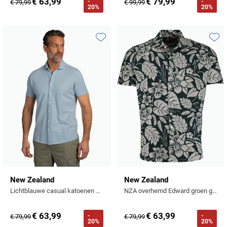
€ 63,99
€ 79,99
-
-
€ 79,99
€ 99,99
20%
20%
Toevoegen aan favorieten
Toevo
New Zealand
New Zealand
Lichtblauwe casual katoenen overhemd
NZA overhemd Edward groen geprint korte mouw korte mouw
€ 63,99
€ 63,99
-
-
€ 79,99
€ 79,99
20%
20%