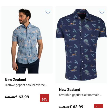
Toevoegen aan favorieten
Toevo
New Zealand
Blauwe geprint casual overhemd katoen
New Zealand
Overshirt geprint Colt normale fit navy katoen
€ 63,99
-
€ 79,99
20%
€ 63,99
-
€ 79,99