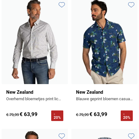
Toevoegen aan favorieten
Toevo
New Zealand
New Zealand
Overhemd bloemetjes print lichtgroen
Blauwe geprint bloemen casual overhemd
€ 63,99
€ 63,99
-
-
€ 79,99
€ 79,99
20%
20%