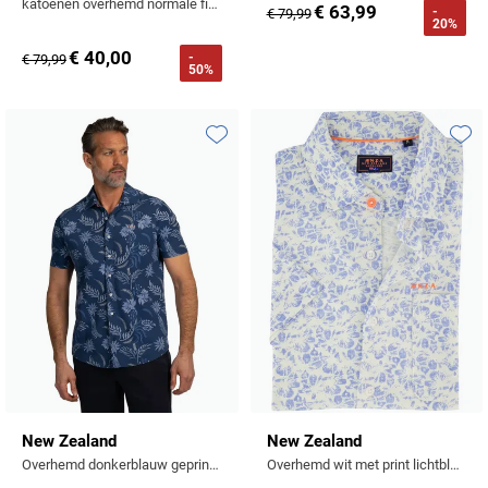
katoenen overhemd normale fit oranje geprint
€ 63,99
-
€ 79,99
20%
€ 40,00
-
€ 79,99
50%
Toevoegen aan favorieten
Toevo
New Zealand
New Zealand
Overhemd donkerblauw geprint normale fit korte mouw
Overhemd wit met print lichtblauw bloemen normale fit