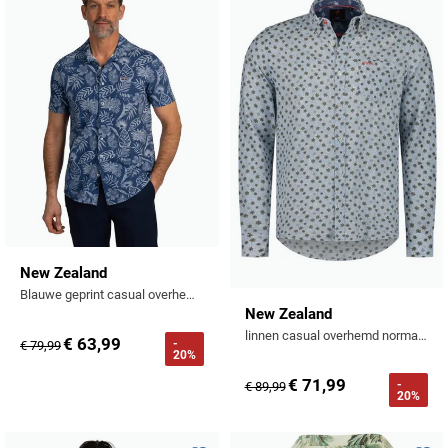
Toevoegen aan favorieten
Toevo
New Zealand
Blauwe geprint casual overhemd
New Zealand
linnen casual overhemd normale fit blauw geprint
€ 63,99
-
€ 79,99
20%
€ 71,99
-
€ 89,99
20%