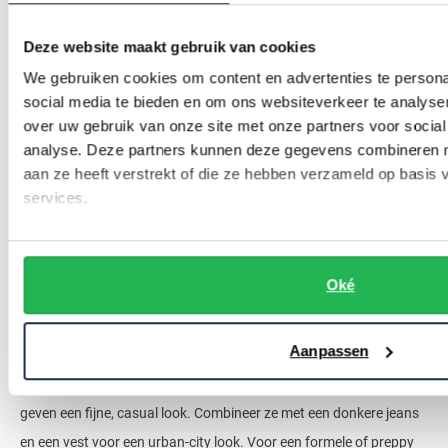
gestreept en van bloemen tot stippen. Maar er is natuurlijk ook
een ruime keuze aan effen NZA overhemden. De overhemden
Deze website maakt gebruik van cookies
hebben een handig borstzakje. Unieke elementen zijn de enkele
We gebruiken cookies om content en advertenties te persona
manchet, speels gekleurde knopen en het herkenbare NZA-logo.
social media te bieden en om ons websiteverkeer te analyse
over uw gebruik van onze site met onze partners voor social
analyse. Deze partners kunnen deze gegevens combineren me
aan ze heeft verstrekt of die ze hebben verzameld op basis
services.
Oké
Zó creëert u een trendy look met
een NZA overhemd
Aanpassen
Het merk staat bekend om de geruite
casual overhemden
. Deze
geven een fijne, casual look. Combineer ze met een donkere jeans
en een vest voor een urban-city look. Voor een formele of preppy