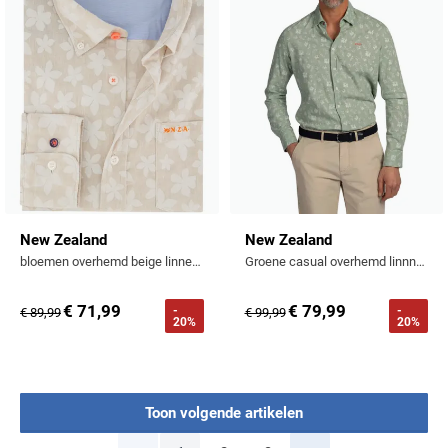
New Zealand
New Zealand
bloemen overhemd beige linnen normale fit
Groene casual overhemd linnnen
€ 71,99
€ 79,99
-
-
€ 89,99
€ 99,99
20%
20%
Toon volgende artikelen