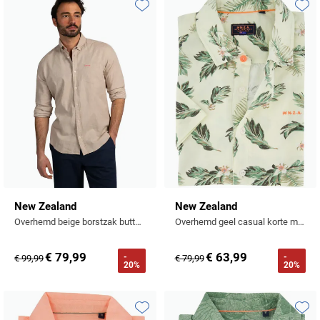
Toevoegen aan favorieten
Toevo
New Zealand
New Zealand
Overhemd beige borstzak button down boord normale fit
Overhemd geel casual korte mouw print bladeren
€ 79,99
€ 63,99
-
-
€ 99,99
€ 79,99
20%
20%