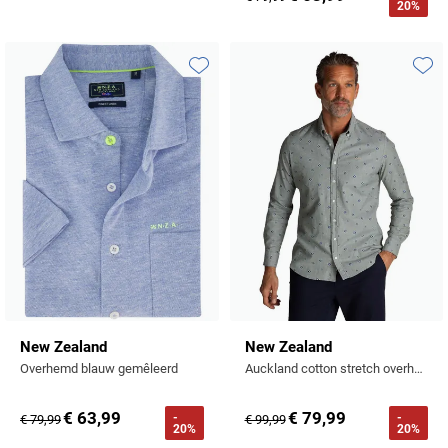
20%
Toevoegen aan favorieten
Toevo
New Zealand
New Zealand
Overhemd blauw gemêleerd
Auckland cotton stretch overhemd groen geprint patroon
€ 63,99
€ 79,99
-
-
€ 79,99
€ 99,99
20%
20%