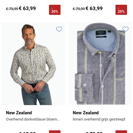
€ 63,99
€ 63,99
-
-
€ 79,99
€ 79,99
20%
20%
Toevoegen aan favorieten
Toevo
New Zealand
New Zealand
Overhemd donkerblauw bloemetjes print
linnen overhemd grijs gestreept