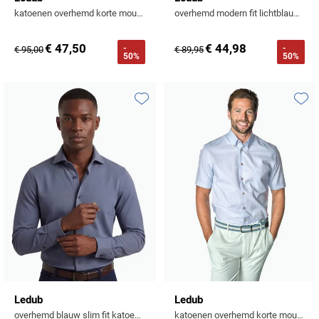
katoenen overhemd korte mouw geruit blauw normale fit
overhemd modern fit lichtblauw gestipt
€ 47,50
€ 44,98
-
-
€ 95,00
€ 89,95
50%
50%
Toevoegen aan favorieten
Toevo
Ledub
Ledub
overhemd blauw slim fit katoen effen
katoenen overhemd korte mouw effen lichtblauw