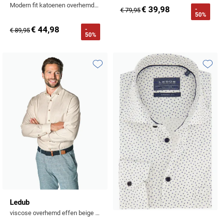
Modern fit katoenen overhemd blauw geprint
€ 39,98
-
€ 79,95
50%
€ 44,98
-
€ 89,95
50%
Toevoegen aan favorieten
Toevo
Ledub
viscose overhemd effen beige normale fit