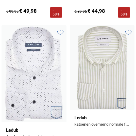
€ 49,98
€ 44,98
-
-
€ 99,95
€ 89,95
50%
50%
Toevoegen aan favorieten
Toevo
Ledub
katoenen overhemd normale fit lichtgroen gestreept
Ledub