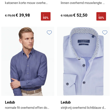
katoenen korte mouw overhemd beige gemeleerd
linnen overhemd mouwlengte 7 beige normale fit
Tommy Hilfiger
Tramarossa
€ 39,98
€ 52,50
-
-
€ 79,95
€ 105,00
50%
50%
UBR
Vanguard
Toevoegen aan favorieten
Toevo
William Lockie
Alle Merken
Ledub
Ledub
normale fit overhemd effen donkerblauw linnen
strijkvrij overhemd lichtblauw donkerblauwe knoop