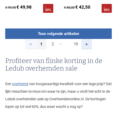
€ 49,98
€ 42,50
-
-
€ 99,95
€ 85,00
50%
50%
Toon volgende artikelen
...
Vorige
Volgende
1
2
19
Current Page
Page
Page
Profiteer van flinke korting in de
Ledub overhemden sale
Een
overhemd
van hoogwaardige kwaliteit voor een lage prijs? Dat
lijkt misschien te mooi om waar te zijn, maar u vindt het echt in de
Ledub overhemden sale op Overhemdenonline.nl. De kortingen
lopen op tot wel 60%, dus waar wacht u nog op?