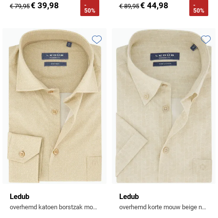
€ 39,98
€ 44,98
-
-
€ 79,95
€ 89,95
50%
50%
Toevoegen aan favorieten
Toevo
Ledub
Ledub
overhemd katoen borstzak modern fit geel geprint
overhemd korte mouw beige normale fit