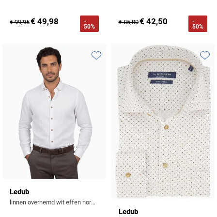
€ 49,98
€ 42,50
-
-
€ 99,95
€ 85,00
50%
50%
Toevoegen aan favorieten
Toevo
Ledub
linnen overhemd wit effen normale fit
Ledub