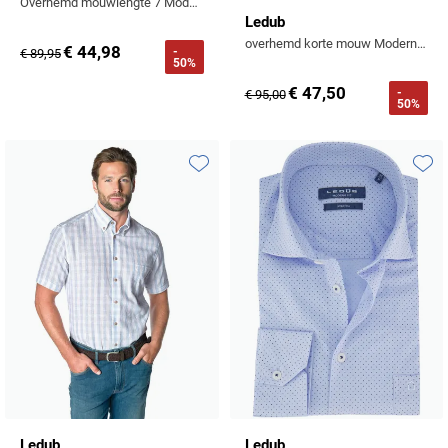
Overhemd mouwlengte 7 Modern Fit beige geprint
Ledub
overhemd korte mouw Modern Fit lichtblauw gemêleerd
€ 44,98
-
€ 89,95
50%
€ 47,50
-
€ 95,00
50%
Toevoegen aan favorieten
Toevo
Ledub
Ledub