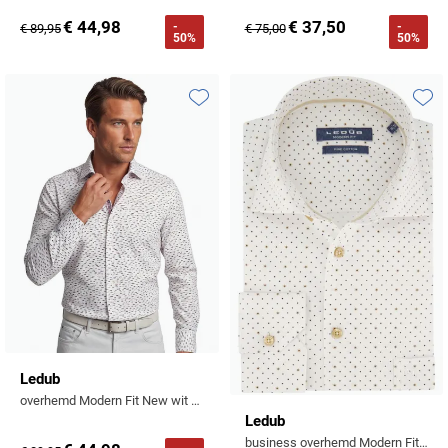
€ 44,98
€ 37,50
-
-
€ 89,95
€ 75,00
50%
50%
Toevoegen aan favorieten
Toevo
Ledub
overhemd Modern Fit New wit print katoen
Ledub
business overhemd Modern Fit New stippen & bloemen print