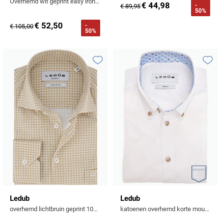
Overhemd wit geprint easy iron mouwlengte 7
€ 44,98
-
€ 89,95
50%
€ 52,50
-
€ 105,00
50%
Toevoegen aan favorieten
Toevo
Ledub
Ledub
overhemd lichtbruin geprint 100% katoen
katoenen overhemd korte mouw wit normale fit