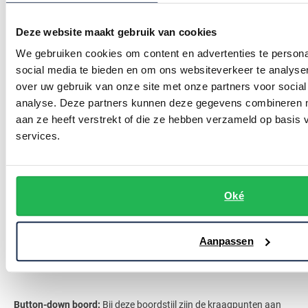
brede opening tussen de punten ontstaat. Dit resulteert in een
moderne en gedurfde uitstraling voor het overhemd.
Deze website maakt gebruik van cookies
We gebruiken cookies om content en advertenties te persona
Wide spread boord:
De kraagpunten van dit type boord staan
social media te bieden en om ons websiteverkeer te analyse
verder uit elkaar dan bij een standaard boord, maar niet zo
over uw gebruik van onze site met onze partners voor social
analyse. Deze partners kunnen deze gegevens combineren me
extreem als bij een cutaway boord. Dit zorgt voor een elegante
aan ze heeft verstrekt of die ze hebben verzameld op basis
uitstraling en biedt voldoende ruimte voor het dragen van
services.
stropdassen met een grote knoop.
Semi-wide spread boord:
Deze stijl bevindt zich tussen de wide
Oké
spread en de standaard boord. De kraagpunten zijn iets verder uit
elkaar dan bij een standaard boord, maar minder dan bij een wide
Aanpassen
spread boord. Dit maakt het een veelzijdige optie die geschikt is
voor zowel formele als informele gelegenheden.
Button-down boord:
Bij deze boordstijl zijn de kraagpunten aan