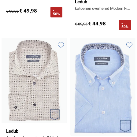
Ledub
katoenen overhemd Modern Fit New wit geprint
€ 49,98
-
€ 99,95
50%
€ 44,98
-
€ 89,95
50%
Toevoegen aan favorieten
Toevo
Ledub