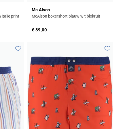
Mc Alson
italie print
McAlson boxershort blauw wit blokruit
€ 39,00
Toevoegen aan favorieten
Toevoegen aa