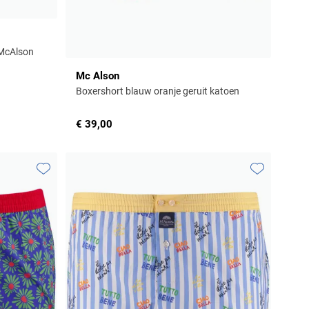
 McAlson
Mc Alson
Boxershort blauw oranje geruit katoen
€ 39,00
Toevoegen aan favorieten
Toevoegen aa