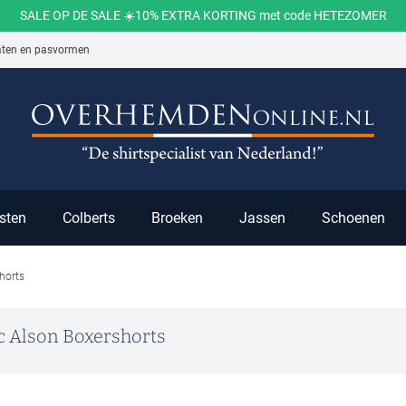
SALE OP DE SALE ☀️10% EXTRA KORTING met code HETEZOMER
aten en pasvormen
ch
sten
Colberts
Broeken
Jassen
Schoenen
horts
 Alson Boxershorts