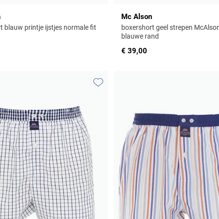
n
Mc Alson
 blauw printje ijstjes normale fit
boxershort geel strepen McAlson 
blauwe rand
€ 39,00
Toevoegen aan favorieten