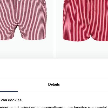
n
Mc Alson
t rood wit gestreept katoen
boxershort rood gestreept
€ 39,00
Details
 van cookies
ent en advertenties te personaliseren, om functies voor social