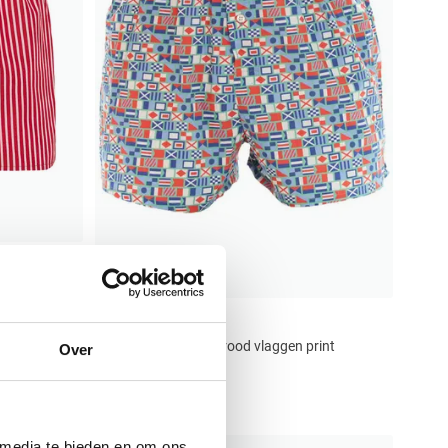
Mc Alson
boxershort blauw rood vlaggen print
Over
katoen
€ 39,00
 media te bieden en om ons