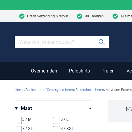
Skip to content
Gratis verzending & retour
90+ merken
Alle m
Submit sear
Overhemden
Poloshirts
Truien
Ve
Home
Basics heren
Ondergoed heren
Boxershorts heren
Mc Alson Boxers
Filteren op
Maat
Mc
5 / M
6 / L
7 / XL
8 / XXL