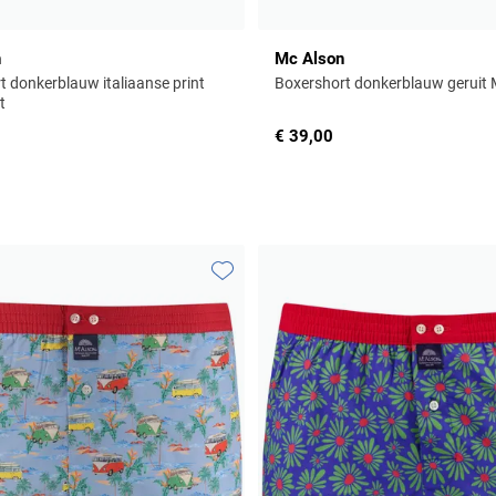
n
Mc Alson
t donkerblauw italiaanse print
Boxershort donkerblauw geruit
t
€ 39,00
Toevoegen aan favorieten