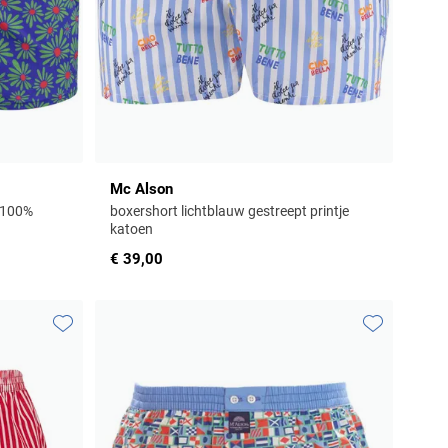
Mc Alson
 100%
boxershort lichtblauw gestreept printje
katoen
€ 39,00
Toevoegen aan favorieten
Toevoegen aa