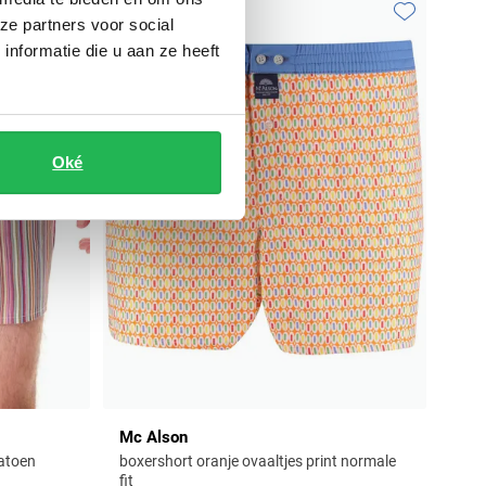
ze partners voor social
Toevoegen aan favorieten
Toevoegen aa
nformatie die u aan ze heeft
Oké
Mc Alson
atoen
boxershort oranje ovaaltjes print normale
fit