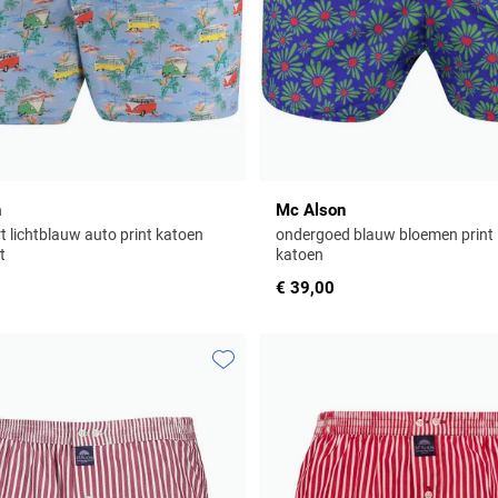
n
Mc Alson
t lichtblauw auto print katoen
ondergoed blauw bloemen print
t
katoen
€ 39,00
Toevoegen aan favorieten