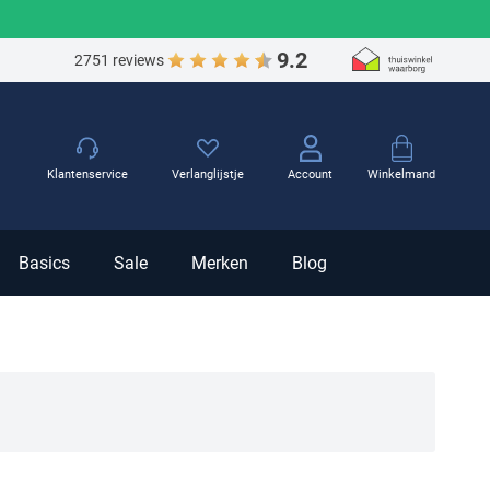
9.2
2751 reviews
Winkelmand
Klantenservice
Verlanglijstje
Account
Basics
Sale
Merken
Blog