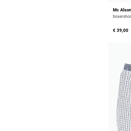
Mc Also
boxershort
€ 39,00