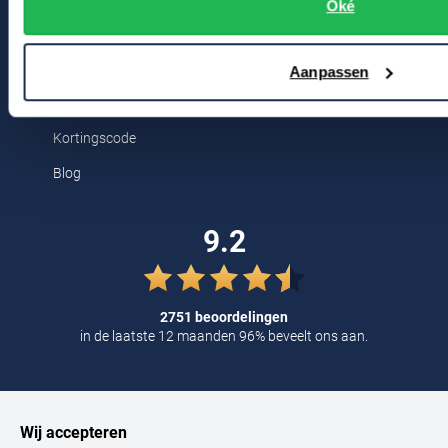
Breestraat 152 - 154
Oké
Tommy Hilfiger
2311 CX Leiden
Tramarossa
Aanpassen
UBR
Voor jou
Vanguard
Kortingscode
William Lockie
Blog
Alle Merken
9.2
2751 beoordelingen
in de laatste 12 maanden 96% beveelt ons aan.
Wij accepteren