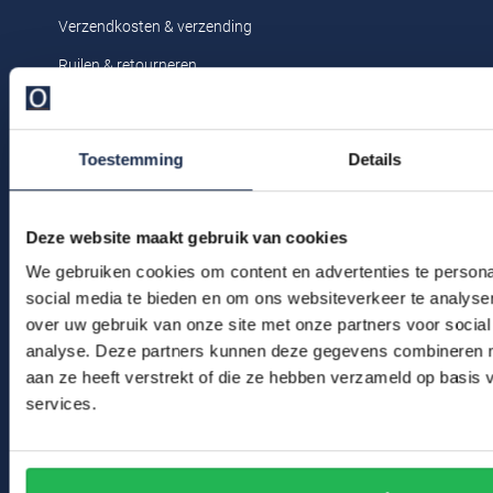
Profuomo
Verzendkosten & verzending
Replay
R2
Ruilen & retourneren
Reset
Seidensticker
Klachtenafhandeling
Roy Robson
Veelgestelde vragen
State of Art
Toestemming
Details
Schiesser
Kledingonderhoud
Tommy Hilfiger
Seidensticker
Klantenservice
Vanguard
Deze website maakt gebruik van cookies
Actievoorwaarden
We gebruiken cookies om content en advertenties te persona
social media te bieden en om ons websiteverkeer te analyse
Slater
Winkel
over uw gebruik van onze site met onze partners voor social
State of Art
analyse. Deze partners kunnen deze gegevens combineren me
Winkel & Openingstijden
aan ze heeft verstrekt of die ze hebben verzameld op basis
Superdry
services.
Contact
Tenson
Bert Schrier Herenmode
Thomas Maine