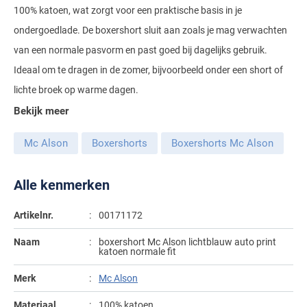
100% katoen, wat zorgt voor een praktische basis in je
Gant
Giordano
Lacoste
Camel Active
Lyle & Scott
Casa Moda
ondergoedlade. De boxershort sluit aan zoals je mag verwachten
New Zealand
Giorgio
Maerz
Casa Moda
van een normale pasvorm en past goed bij dagelijks gebruik.
Polo Ralph Lauren
Mac
Cast Iron
COM4
People of Shibuya
John Miller
Ideaal om te dragen in de zomer, bijvoorbeeld onder een short of
New Zealand
Cast Iron
Profuomo
Meyer
Cavallaro
Diesel
lichte broek op warme dagen.
Pierre Cardin
Lacoste
Olymp
Cavallaro
State of Art
New Zealand
Fred Perry
Eurex
Bekijk meer
Polo Ralph Lauren
Polo Ralph Lauren
Desoto
Superdry
Olymp
Gant
Gardeur
Mc Alson
Boxershorts
Boxershorts Mc Alson
Portofino
Tommy Hilfiger
Pierre Cardin
Ledub
Lacoste
Mac
Reset
Vanguard
Polo Ralph Lauren
Lyle & Scott
Alle kenmerken
Lyle & Scott
M.E.N.S.
Portofino
Eden Valley
Profuomo
Mac
New Zealand
Meyer
Profuomo
Eterna
Artikelnr.
00171172
State of Art
Maerz
Olymp
New Zealand
State of Art
Eton
Naam
boxershort Mc Alson lichtblauw auto print
katoen normale fit
Superdry
Magee
Superdry
Gant
R2
Merk
Mc Alson
Tenson
Magnanni
Thomas Maine
Giordano
Replay
Pierre Cardin
Pierre Cardin
Materiaal
100% katoen