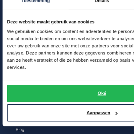
Toestemming
Details
Klantenservice
Profuomo
Replay
Actievoorwaarden
R2
Reset
Deze website maakt gebruik van cookies
Seidensticker
Winkel
We gebruiken cookies om content en advertenties te persona
Roy Robson
social media te bieden en om ons websiteverkeer te analyse
State of Art
Schiesser
Winkel & Openingstijden
over uw gebruik van onze site met onze partners voor social
Tommy Hilfiger
analyse. Deze partners kunnen deze gegevens combineren me
Contact
Seidensticker
aan ze heeft verstrekt of die ze hebben verzameld op basis
Vanguard
services.
Bert Schrier Herenmode
Breestraat 152 - 154
Slater
2311 CX Leiden
Oké
State of Art
Superdry
Voor jou
Aanpassen
Tenson
Kortingscode
Thomas Maine
Blog