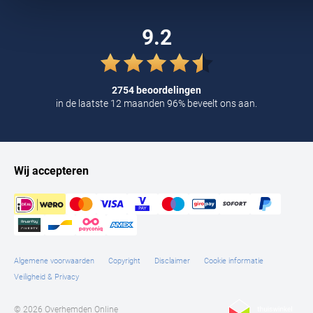
Tommy Hilfiger
9.2
Tramarossa
UBR
2754 beoordelingen
Vanguard
in de laatste 12 maanden 96% beveelt ons aan.
William Lockie
Alle Merken
Wij accepteren
Algemene voorwaarden
Copyright
Disclaimer
Cookie informatie
Veiligheid & Privacy
© 2026 Overhemden Online