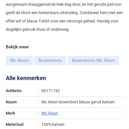
aangenaam draaggevoel de hele dag door, en het geruite patroon
Gant
Giordano
Lacoste
Camel Active
Lyle & Scott
Casa Moda
geeft de short een herkenbare uitstraling. Combineer hem met een
New Zealand
Giorgio
Maerz
Casa Moda
effen wit of blauw T-shirt voor een verzorgd geheel. Handig voor
Polo Ralph Lauren
Mac
Cast Iron
COM4
People of Shibuya
John Miller
dagelijks gebruik thuis of onderweg.
New Zealand
Cast Iron
Profuomo
Meyer
Cavallaro
Diesel
Pierre Cardin
Lacoste
Olymp
Cavallaro
State of Art
New Zealand
Fred Perry
Eurex
Bekijk meer
Polo Ralph Lauren
Polo Ralph Lauren
Desoto
Superdry
Olymp
Gant
Gardeur
Mc Alson
Boxershorts
Boxershorts Mc Alson
Portofino
Tommy Hilfiger
Pierre Cardin
Ledub
Lacoste
Mac
Reset
Vanguard
Polo Ralph Lauren
Lyle & Scott
Alle kenmerken
Lyle & Scott
M.E.N.S.
Portofino
Eden Valley
Profuomo
Mac
New Zealand
Meyer
Profuomo
Eterna
Artikelnr.
00171192
State of Art
Maerz
Olymp
New Zealand
State of Art
Eton
Naam
Mc Alson boxershort blauw geruit katoen
Superdry
Magee
Superdry
Gant
Merk
Mc Alson
R2
Tenson
Magnanni
Thomas Maine
Giordano
Replay
Materiaal
100% katoen
Pierre Cardin
Pierre Cardin