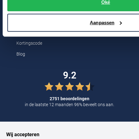
Breestraat 152 - 154
Oké
Tommy Hilfiger
2311 CX Leiden
Tramarossa
Aanpassen
UBR
Voor jou
Vanguard
Kortingscode
William Lockie
Blog
Alle Merken
9.2
2751 beoordelingen
in de laatste 12 maanden 96% beveelt ons aan.
Wij accepteren