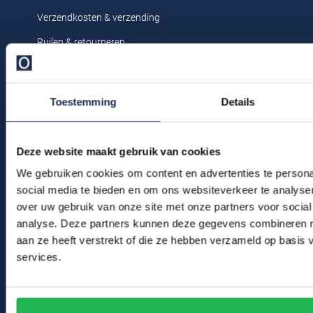
Profuomo
Verzendkosten & verzending
Replay
R2
Ruilen & retourneren
Reset
Seidensticker
Klachtenafhandeling
Roy Robson
State of Art
Veelgestelde vragen
Schiesser
Toestemming
Details
Kledingonderhoud
Tommy Hilfiger
Seidensticker
Klantenservice
Vanguard
Deze website maakt gebruik van cookies
Actievoorwaarden
We gebruiken cookies om content en advertenties te persona
social media te bieden en om ons websiteverkeer te analyse
Slater
Winkel
over uw gebruik van onze site met onze partners voor social
State of Art
analyse. Deze partners kunnen deze gegevens combineren me
Winkel & Openingstijden
aan ze heeft verstrekt of die ze hebben verzameld op basis
Superdry
services.
Contact
Tenson
Bert Schrier Herenmode
Thomas Maine