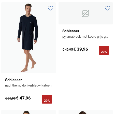
Toevoegen aan favorieten
Toevo
Schiesser
pyjamabroek met koord grijs gestreept normale fit
€ 39,96
-
€ 49,95
20%
Schiesser
nachthemd donkerblauw katoen
€ 47,96
-
€ 59,95
20%