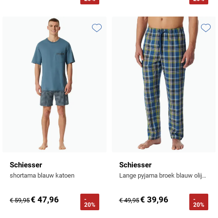
Toevoegen aan favorieten
Toevo
Schiesser
Schiesser
shortama blauw katoen
Lange pyjama broek blauw olijfgroen regular fit
€ 47,96
€ 39,96
-
-
€ 59,95
€ 49,95
20%
20%