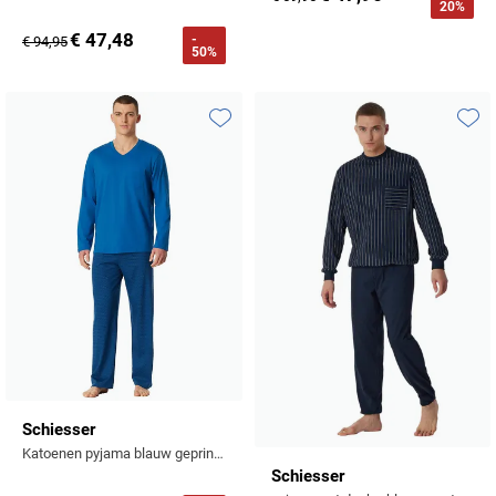
20%
€ 47,48
-
€ 94,95
50%
Toevoegen aan favorieten
Toevo
Schiesser
Katoenen pyjama blauw geprint borstzak
Schiesser