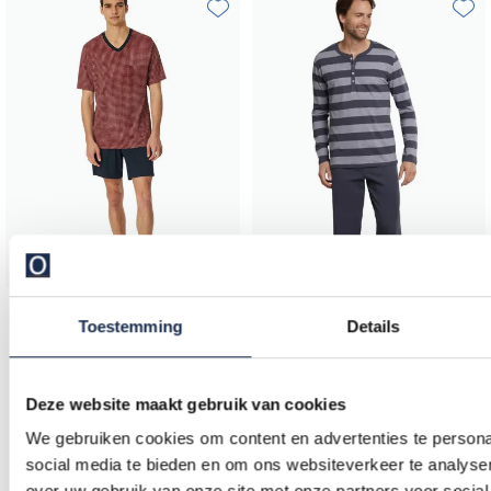
Toevoegen aan favorieten
Toevo
Schiesser
Toestemming
Details
shortama rood zwart katoen
Schiesser
Pyjama grijs streepmotief
€ 47,96
-
€ 59,95
Deze website maakt gebruik van cookies
20%
We gebruiken cookies om content en advertenties te persona
€ 47,96
-
€ 59,95
20%
social media te bieden en om ons websiteverkeer te analyse
over uw gebruik van onze site met onze partners voor social