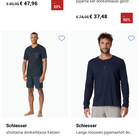
pyjama set donkerblauw gestreept katoen
€ 47,96
-
€ 59,95
20%
€ 37,48
-
€ 74,95
50%
Toevoegen aan favorieten
Toevo
Schiesser
Schiesser
shortama donkerblauw katoen
Lange mouwen pyjamashirt donkerblauw