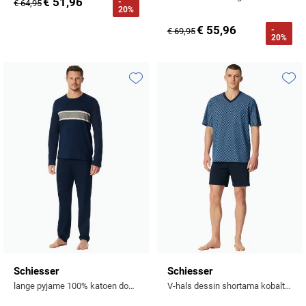
€ 51,96
-
€ 64,95
20%
€ 55,96
-
€ 69,95
20%
Toevoegen aan favorieten
Toevo
Schiesser
Schiesser
lange pyjame 100% katoen donkerblauw gestreept
V-hals dessin shortama kobalt katoen set