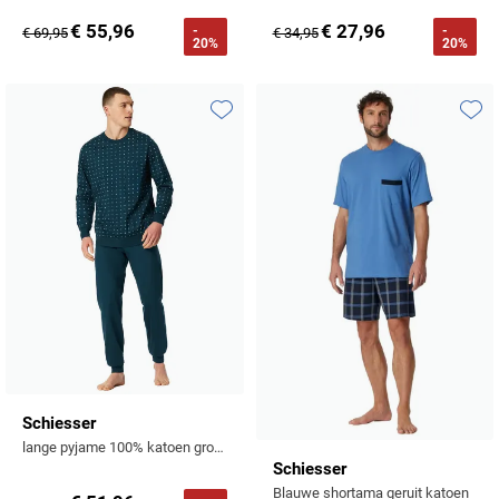
€ 55,96
€ 27,96
-
-
€ 69,95
€ 34,95
20%
20%
Toevoegen aan favorieten
Toevo
Schiesser
lange pyjame 100% katoen groen geprint
Schiesser
Blauwe shortama geruit katoen