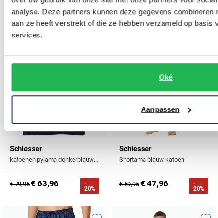
analyse. Deze partners kunnen deze gegevens combineren me
Toevoegen aan favorieten
Toevo
aan ze heeft verstrekt of die ze hebben verzameld op basis
services.
Oké
Aanpassen
Schiesser
Schiesser
katoenen pyjama donkerblauw effen normale fit
Shortama blauw katoen
€ 63,96
€ 47,96
-
-
€ 79,95
€ 59,95
20%
20%