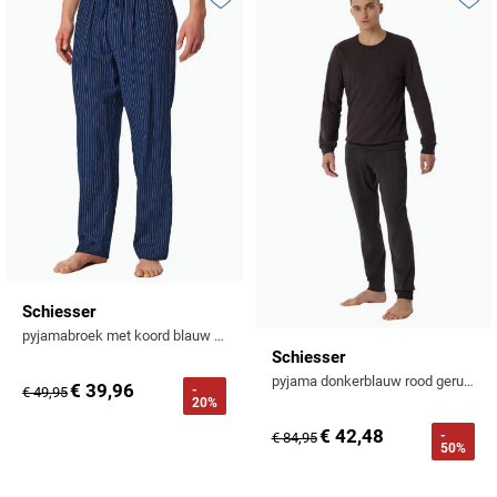
Toevoegen aan favorieten
Toevo
Schiesser
pyjamabroek met koord blauw gestreept normale fit
Schiesser
pyjama donkerblauw rood geruit 100% katoen
€ 39,96
-
€ 49,95
20%
€ 42,48
-
€ 84,95
50%