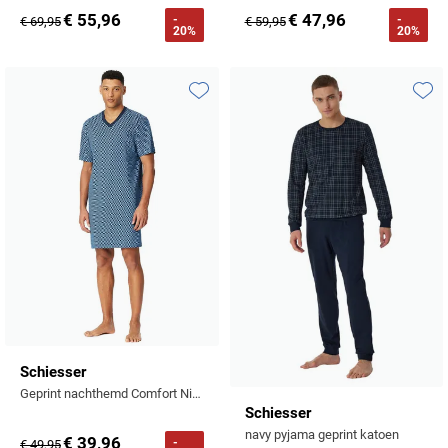
€ 55,96
€ 47,96
-
-
€ 69,95
€ 59,95
20%
20%
Toevoegen aan favorieten
Toevo
Schiesser
Geprint nachthemd Comfort Nightwear blauw
Schiesser
navy pyjama geprint katoen
€ 39,96
-
€ 49,95