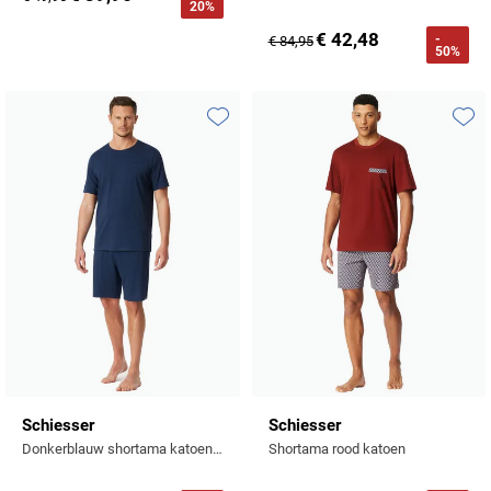
20%
€ 42,48
-
€ 84,95
50%
Toevoegen aan favorieten
Toevo
Schiesser
Schiesser
Donkerblauw shortama katoen basic effen
Shortama rood katoen