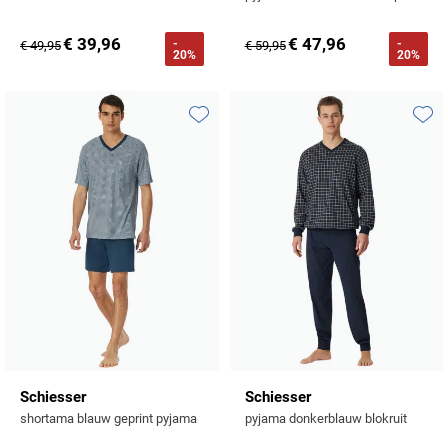
Profuomo
Replay
€ 39,96
€ 47,96
-
-
€ 49,95
€ 59,95
R2
20%
20%
Reset
Seidensticker
Roy Robson
State of Art
Toevoegen aan favorieten
Toevo
Schiesser
Tommy Hilfiger
Seidensticker
Vanguard
Slater
State of Art
Superdry
Tenson
Schiesser
Schiesser
shortama blauw geprint pyjama
pyjama donkerblauw blokruit
Thomas Maine