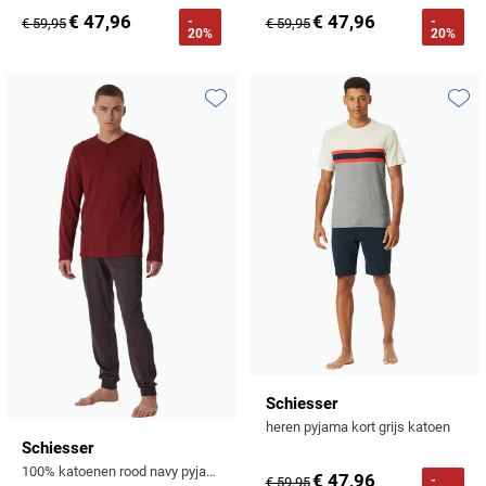
Tommy Hilfiger
€ 47,96
€ 47,96
-
-
€ 59,95
€ 59,95
20%
20%
Tramarossa
UBR
Toevoegen aan favorieten
Toevo
Vanguard
William Lockie
Alle Merken
Schiesser
heren pyjama kort grijs katoen
Schiesser
100% katoenen rood navy pyjama
€ 47,96
-
€ 59,95