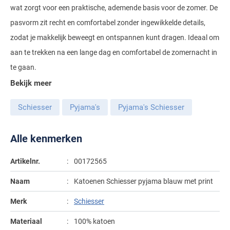
wat zorgt voor een praktische, ademende basis voor de zomer. De
Gant
Giordano
Lacoste
Camel Active
Lyle & Scott
Casa Moda
pasvorm zit recht en comfortabel zonder ingewikkelde details,
New Zealand
Giorgio
Maerz
Casa Moda
zodat je makkelijk beweegt en ontspannen kunt dragen. Ideaal om
Polo Ralph Lauren
Mac
Cast Iron
COM4
People of Shibuya
John Miller
aan te trekken na een lange dag en comfortabel de zomernacht in
New Zealand
Cast Iron
Profuomo
Meyer
Cavallaro
Diesel
te gaan.
Pierre Cardin
Lacoste
Olymp
Cavallaro
State of Art
New Zealand
Fred Perry
Eurex
Bekijk meer
Polo Ralph Lauren
Polo Ralph Lauren
Desoto
Superdry
Olymp
Gant
Gardeur
Schiesser
Pyjama's
Pyjama's Schiesser
Portofino
Tommy Hilfiger
Pierre Cardin
Ledub
Lacoste
Mac
Reset
Vanguard
Polo Ralph Lauren
Lyle & Scott
Alle kenmerken
Lyle & Scott
M.E.N.S.
Portofino
Eden Valley
Profuomo
Mac
New Zealand
Meyer
Profuomo
Eterna
Artikelnr.
00172565
State of Art
Maerz
Olymp
New Zealand
State of Art
Eton
Naam
Katoenen Schiesser pyjama blauw met print
Superdry
Magee
Superdry
Gant
Merk
Schiesser
R2
Tenson
Magnanni
Thomas Maine
Giordano
Materiaal
100% katoen
Replay
Pierre Cardin
Pierre Cardin