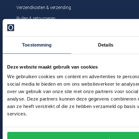
Profuomo
Verzendkosten & verzending
Replay
R2
Ruilen & retourneren
Reset
Seidensticker
Klachtenafhandeling
Roy Robson
Veelgestelde vragen
State of Art
Toestemming
Details
Schiesser
Kledingonderhoud
Tommy Hilfiger
Seidensticker
Klantenservice
Vanguard
Deze website maakt gebruik van cookies
Actievoorwaarden
We gebruiken cookies om content en advertenties te persona
social media te bieden en om ons websiteverkeer te analyse
Slater
Winkel
over uw gebruik van onze site met onze partners voor social
State of Art
analyse. Deze partners kunnen deze gegevens combineren me
Winkel & Openingstijden
aan ze heeft verstrekt of die ze hebben verzameld op basis
Superdry
services.
Contact
Tenson
Bert Schrier Herenmode
Thomas Maine