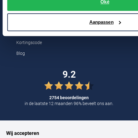
Breestraat 152 - 154
Oké
Tommy Hilfiger
2311 CX Leiden
Tramarossa
Aanpassen
UBR
Voor jou
Vanguard
Kortingscode
William Lockie
Blog
Alle Merken
9.2
2754 beoordelingen
in de laatste 12 maanden 96% beveelt ons aan.
Wij accepteren