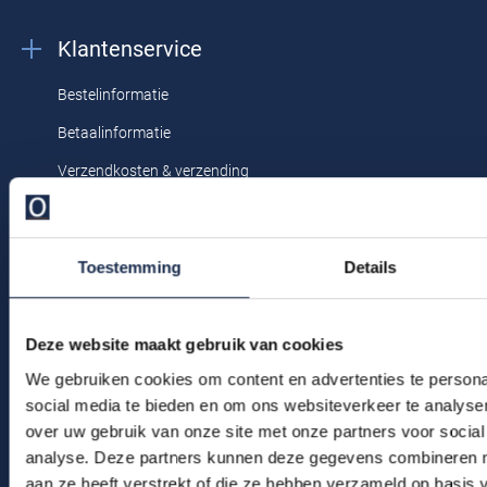
droger, strijken op lage temperatuur, niet
Profuomo
chemisch reinigen
Replay
Klantenservice
R2
Reset
Bestelinformatie
Seidensticker
Roy Robson
Betaalinformatie
State of Art
Schiesser
Verzendkosten & verzending
Tommy Hilfiger
Seidensticker
Ruilen & retourneren
Vanguard
Klachtenafhandeling
Toestemming
Details
Veelgestelde vragen
Slater
Kledingonderhoud
State of Art
Deze website maakt gebruik van cookies
Klantenservice
We gebruiken cookies om content en advertenties te persona
Superdry
Actievoorwaarden
social media te bieden en om ons websiteverkeer te analyse
Tenson
over uw gebruik van onze site met onze partners voor social
analyse. Deze partners kunnen deze gegevens combineren me
Winkel
Thomas Maine
aan ze heeft verstrekt of die ze hebben verzameld op basis