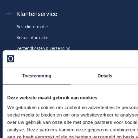
Profuomo
Replay
Klantenservice
R2
Reset
Bestelinformatie
Seidensticker
Roy Robson
Betaalinformatie
State of Art
Schiesser
Verzendkosten & verzending
Tommy Hilfiger
Seidensticker
Ruilen & retourneren
Vanguard
Klachtenafhandeling
Toestemming
Details
Veelgestelde vragen
Slater
Kledingonderhoud
State of Art
Deze website maakt gebruik van cookies
Klantenservice
We gebruiken cookies om content en advertenties te persona
Superdry
Actievoorwaarden
social media te bieden en om ons websiteverkeer te analyse
Tenson
over uw gebruik van onze site met onze partners voor social
analyse. Deze partners kunnen deze gegevens combineren me
Winkel
Thomas Maine
aan ze heeft verstrekt of die ze hebben verzameld op basis