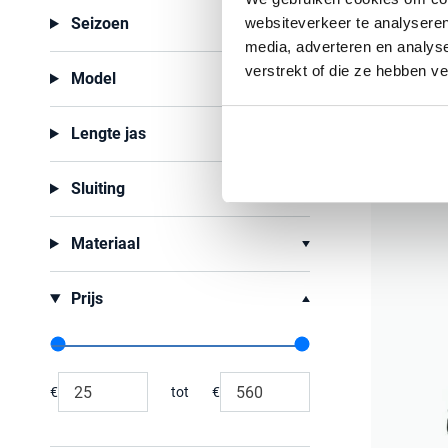
websiteverkeer te analyseren
Seizoen
€ 339,99
media, adverteren en analys
verstrekt of die ze hebben v
Model
Lengte jas
Sluiting
Materiaal
Prijs
Range slider min value
Range slider max value
€
tot
€
Minimum value input
Maximum value input