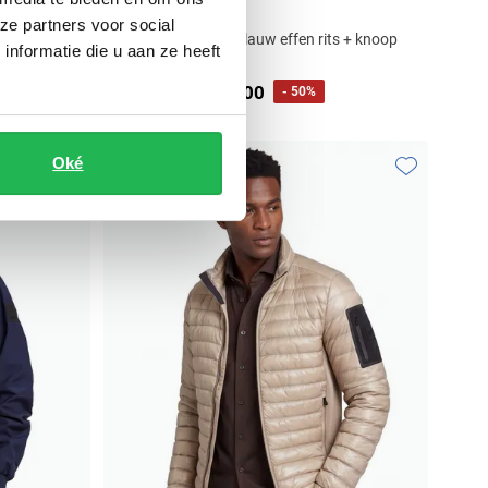
Bugatti
ze partners voor social
tussenjas donkerblauw effen rits + knoop
p wijde fit
nformatie die u aan ze heeft
wijde fit katoen
€ 150,00
€ 299,99
- 50%
Oké
Toevoegen aan favorieten
Toevoegen aa