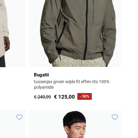
Bugatti
tussenjas groen wijde fit effen rits 100%
polyamide
€ 125,00
€ 249,99
- 50%
Toevoegen aan favorieten
Toevoegen aa