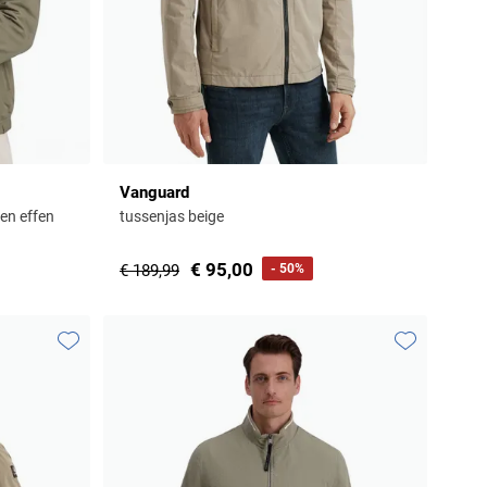
Vanguard
en effen
tussenjas beige
€ 95,00
€ 189,99
- 50%
Toevoegen aan favorieten
Toevoegen aa