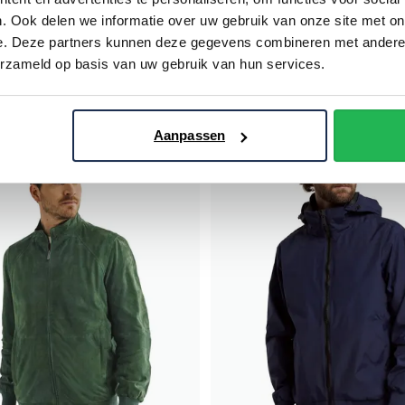
Bugatti
. Ook delen we informatie over uw gebruik van onze site met on
€ 170,00
- 50%
tussenjas groen effen rits + knoo
e. Deze partners kunnen deze gegevens combineren met andere i
erzameld op basis van uw gebruik van hun services.
€ 115,00
€ 229,99
- 50%
Aanpassen
Toevoegen aan favorieten