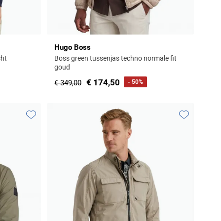
Hugo Boss
cht
Boss green tussenjas techno normale fit
goud
€ 174,50
€ 349,00
- 50%
Toevoegen aan favorieten
Toevoegen aa