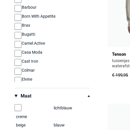
Barbour
Born With Appetite
Brax
Bugatti
Camel Active
Casa Moda
Tenson
tussenjas
Cast Iron
waterafs
Colmar
€ 199,95
Elvine
Gant
Maat
Hugo Boss
Jack & Jones
lichtblauw
Magee
creme
New Zealand
beige
blauw