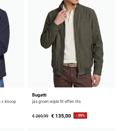
Bugatti
s + knoop
jas groen wijde fit effen rits
€ 135,00
€ 269,99
- 50%