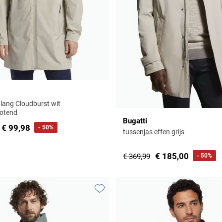
 lang Cloudburst wit
totend
Bugatti
€ 99,98
- 50%
tussenjas effen grijs
€ 185,00
€ 369,99
- 50%
Toevoegen aan favorieten