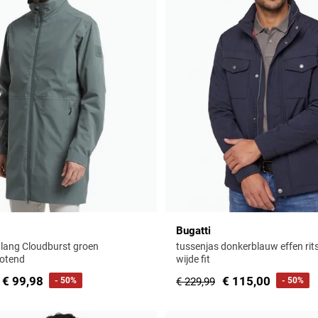
Bugatti
 lang Cloudburst groen
tussenjas donkerblauw effen rit
totend
wijde fit
€ 99,98
€ 115,00
- 50%
€ 229,99
- 50%