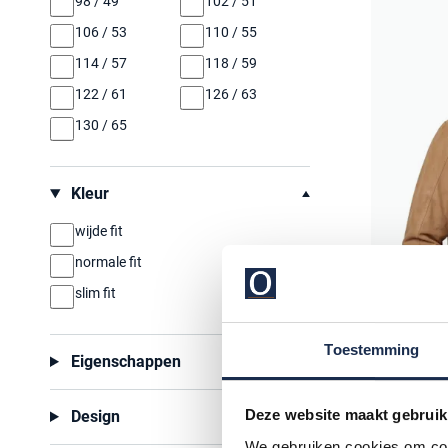
98 / 49
102 / 51
106 / 53
110 / 55
114 / 57
118 / 59
122 / 61
126 / 63
130 / 65
Kleur
wijde fit
normale fit
slim fit
Toestemming
Eigenschappen
Bugatti
Deze website maakt gebruik
Design
tussenjas 
We gebruiken cookies om cont