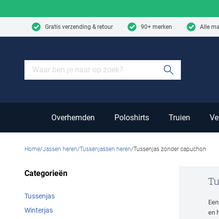
Skip to content
Gratis verzending & retour
90+ merken
Alle m
Submit sear
Overhemden
Poloshirts
Truien
Ve
Home
Jassen heren
Tussenjassen heren
Tussenjas zonder capuchon
Categorieën
Tu
Tussenjas
Een
Winterjas
en 