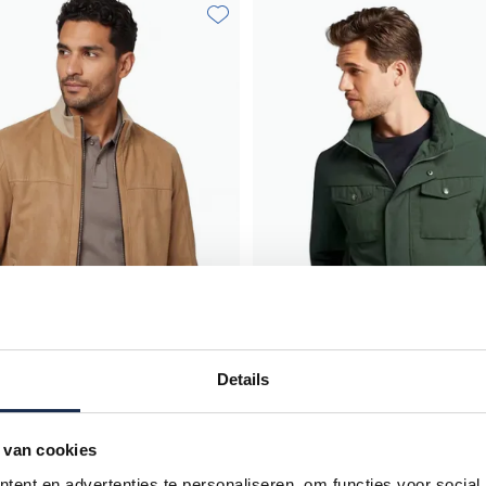
Toevoegen aan favorieten
Details
 van cookies
camel wijde fit effen rits
ent en advertenties te personaliseren, om functies voor social