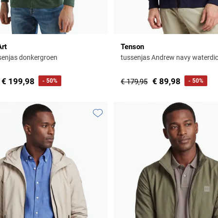
Art
Tenson
senjas donkergroen
tussenjas Andrew navy waterdi
€ 199,98
€ 89,98
- 50%
€ 179,95
- 50%
Toevoegen aan favorieten