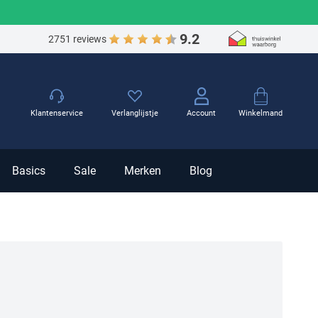
9.2
2751 reviews
Winkelmand
Klantenservice
Verlanglijstje
Account
Basics
Sale
Merken
Blog