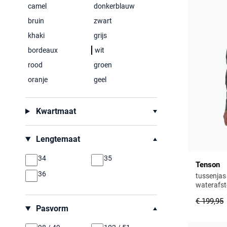
Pierre Cardin
camel
donkerblauw
bruin
zwart
Polo Ralph Lauren
khaki
grijs
Portofino
bordeaux
wit
Profuomo
rood
groen
Reset
oranje
geel
Save the Duck
State of Art
Kwartmaat
Tenson
Tommy Hilfiger
Lengtemaat
UBR
34
35
Vanguard
Tenson
36
tussenjas
Wellington of Bilmore
waterafs
€ 199,95
Pasvorm