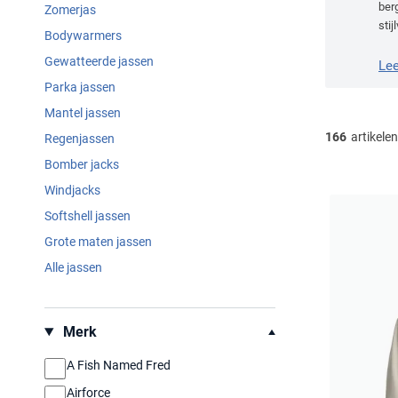
ber
Zomerjas
stij
Bodywarmers
bin
Gewatteerde jassen
Le
Parka jassen
Mantel jassen
166
artikelen
Regenjassen
Bomber jacks
Windjacks
Softshell jassen
Grote maten jassen
Alle jassen
Filteren op
Merk
A Fish Named Fred
Airforce