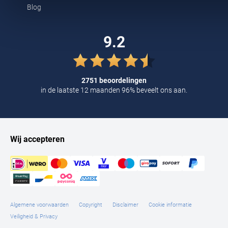
Blog
Tommy Hilfiger
Tramarossa
9.2
UBR
Vanguard
2751 beoordelingen
William Lockie
in de laatste 12 maanden 96% beveelt ons aan.
Alle Merken
Wij accepteren
Algemene voorwaarden
Copyright
Disclaimer
Cookie informatie
Veiligheid & Privacy