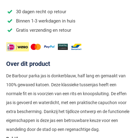
Stretch overhemden
Zwarte polo
Groene broeken
Alan Paine
Polo Ralph Lauren
Blue Industry
Airforce
Digel
30 dagen recht op retour
Denim overhemden
Witte broeken
Baileys
Magnanni
Carl Gross
Merken
Profuomo
Binnen 1-3 werkdagen in huis
BOSS
Barbour
Elvine
Geruite overhemden
Zwarte broeken
Barbour
Polo Ralph Lauren
Cavallaro
Cavallaro
A Fish Named Fred
Gratis verzending en retour
Bugatti
BOSS
Eterna
Gestreepte overhemden
Blue Industry
Rehab
Corneliani
Elvine
Aeronautica Militare
Butcher of Blue
Brax
Zomer overhemden
BOSS
Tommy Hilfiger
Schiesser
Digel
Eton
Baileys
Aeronautica Militare
Bugatti
Strijkvrije overhemden
Brax
Slater
Magee
Floris van Bommel
Eton
Over dit product
Blue Industry
Alberto
Camel Active
Butcher of Blue
Superdry
Camel Active
Fred Perry
Eurex
BOSS
Blue Industry
De Barbour parka jas is donkerblauw, half lang en gemaakt van
Merken
Casa Moda
Casa Moda
Tommy Hilfiger
100% gewaxed katoen. Deze klassieke tussenjas heeft een
Casa Moda
Gant
Falke
Brax
BOSS
A Fish Named Fred
Portofino
Cast Iron
normale fit en is voorzien van een rits en knoopsluiting. De effen
Cast Iron
Gardeur
Floris van Bommel
Bugatti
Brax
Barbour
Roy Robson
jas is gevoerd en waterdicht, met een praktische capuchon voor
Cavallaro
Lacoste
Fred Perry
Butcher of Blue
Camel Active
extra bescherming. Dankzij het tijdloze ontwerp en de functionele
Cast Iron
Blue Industry
Wellington of Bilmore
eigenschappen is deze jas een betrouwbare keuze voor een
Gant
Colmar
Gant
Camel Active
Cast Iron
Cavallaro
BOSS
wandeling door de stad op een regenachtige dag.
New Zealand
Elvine
Gardeur
Cavallaro
Gant
Butcher of Blue
Ledub