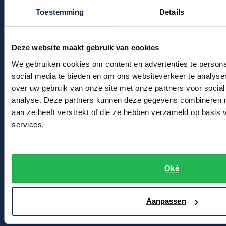
Kledingonderhoud
Profuomo
Toestemming
Details
Replay
Klantenservice
R2
Reset
Actievoorwaarden
Seidensticker
Deze website maakt gebruik van cookies
Roy Robson
We gebruiken cookies om content en advertenties te persona
Winkel
State of Art
Schiesser
social media te bieden en om ons websiteverkeer te analyse
Tommy Hilfiger
over uw gebruik van onze site met onze partners voor social
Winkel & Openingstijden
Seidensticker
analyse. Deze partners kunnen deze gegevens combineren me
Vanguard
Contact
aan ze heeft verstrekt of die ze hebben verzameld op basis
services.
Bert Schrier Herenmode
Slater
Breestraat 152 - 154
State of Art
2311 CX Leiden
Oké
Superdry
Voor jou
Tenson
Aanpassen
Thomas Maine
Kortingscode