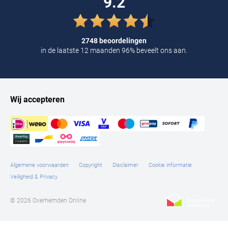
9.2
2748 beoordelingen
in de laatste 12 maanden 96% beveelt ons aan.
Wij accepteren
Algemene voorwaarden
Copyright
Disclaimer
Cookie informatie
Veiligheid & Privacy
© 2026 Overhemden Online