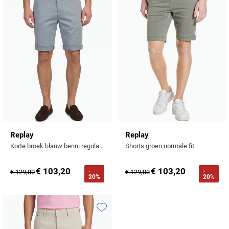
Toevoegen aan favorieten
Toevo
Replay
Replay
Korte broek blauw benni regular fit
Shorts groen normale fit
€ 103,20
€ 103,20
-
-
€ 129,00
€ 129,00
20%
20%
Toevoegen aan favorieten