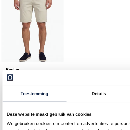
Replay
Chino korte broek beige benni met omslag
€ 103,20
-
€ 129,00
Toestemming
Details
20%
Deze website maakt gebruik van cookies
Lees meer
We gebruiken cookies om content en advertenties te persona