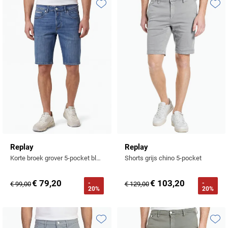
Tommy Hilfiger
Toevoegen aan favorieten
Toevo
Tramarossa
UBR
Vanguard
William Lockie
Alle Merken
Replay
Replay
Korte broek grover 5-pocket blauw denim
Shorts grijs chino 5-pocket
€ 79,20
€ 103,20
-
-
€ 99,00
€ 129,00
20%
20%