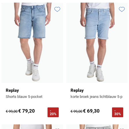
Profuomo
Replay
R2
Toevoegen aan favorieten
Toevo
Reset
Seidensticker
Roy Robson
State of Art
Schiesser
Tommy Hilfiger
Seidensticker
Vanguard
Slater
State of Art
Replay
Replay
Shorts blauw 5-pocket
korte broek jeans lichtblauw 5-p
Superdry
€ 79,20
€ 69,30
-
-
€ 99,00
€ 99,00
Tenson
20%
30%
Thomas Maine