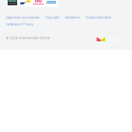
Profuomo
Replay
R2
Algemene voorwaarden
Copyright
Disclaimer
Cookie informatie
Reset
Veiligheid & Privacy
Seidensticker
Roy Robson
© 2026 Overhemden Online
State of Art
Schiesser
Tommy Hilfiger
Seidensticker
Vanguard
Slater
State of Art
Superdry
Tenson
Thomas Maine