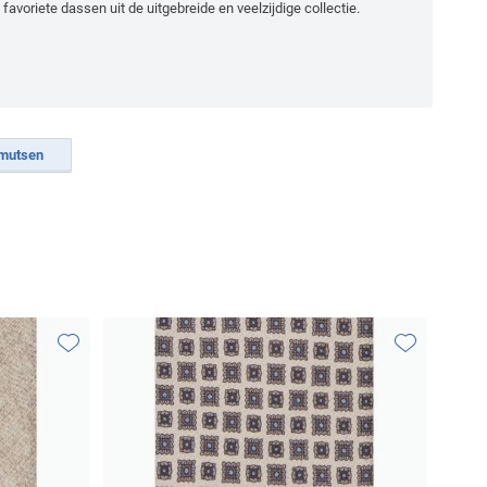
favoriete dassen uit de uitgebreide en veelzijdige collectie.
Profuomo smoking overhemden
-
Profuomo vesten
-
 mutsen
Toevoegen aan favorieten
Toevoegen aa