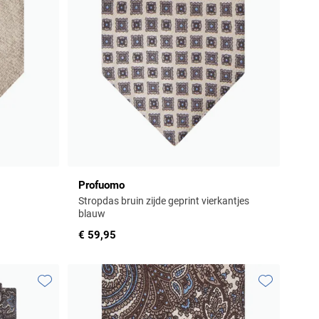
Profuomo
Stropdas bruin zijde geprint vierkantjes
blauw
€ 59,95
Toevoegen aan favorieten
Toevoegen aa