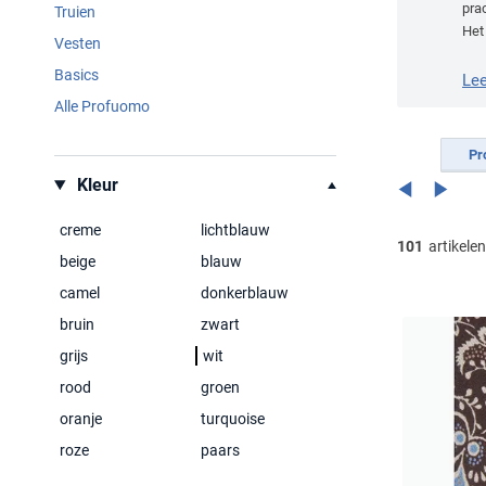
prac
Truien
Het
Vesten
Pro
Basics
Pro
Le
Alle Profuomo
Pr
Filteren op
Kleur
creme
lichtblauw
101
artikelen
beige
blauw
camel
donkerblauw
bruin
zwart
grijs
wit
rood
groen
oranje
turquoise
roze
paars