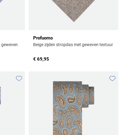
Profuomo
t geweven
Beige zijden stropdas met geweven textuur
€ 69,95
Toevoegen aan favorieten
Toevoegen aa