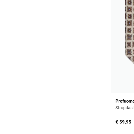
Profuom
Stropdas b
€ 59,95