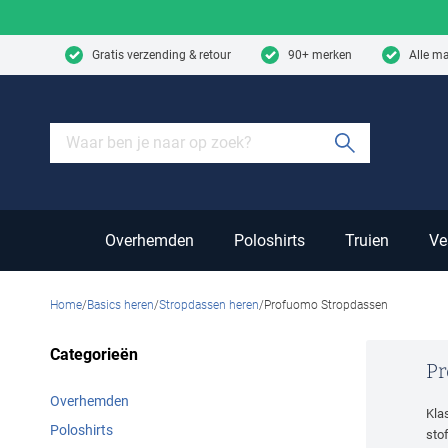
Skip to content
Gratis verzending & retour
90+ merken
Alle m
Submit sear
Overhemden
Poloshirts
Truien
Ve
Home
Basics heren
Stropdassen heren
Profuomo Stropdassen
Categorieën
Pr
Overhemden
Klas
Poloshirts
sto