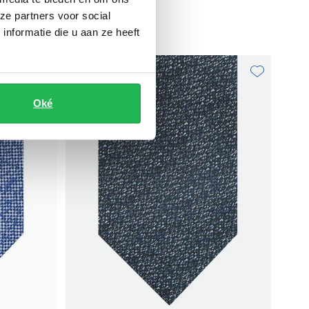
ze partners voor social
€ 59,95
nformatie die u aan ze heeft
Toevoegen aan favorieten
Toevoegen aa
Oké