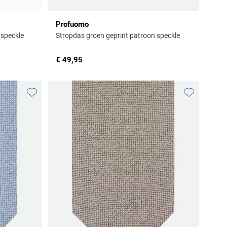
Profuomo
 speckle
Stropdas groen geprint patroon speckle
€ 49,95
Toevoegen aan favorieten
Toevoegen aa