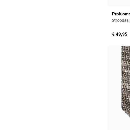
Profuom
Stropdas b
€ 49,95