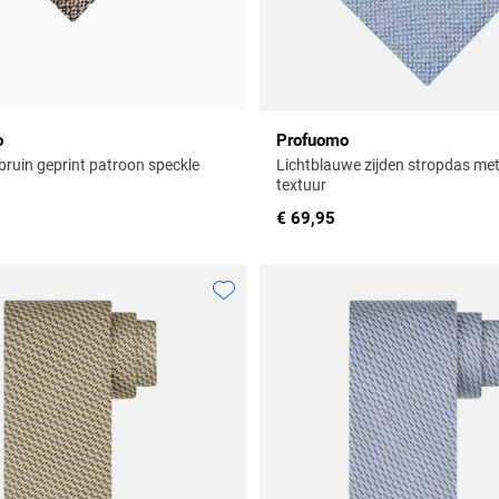
o
Profuomo
bruin geprint patroon speckle
Lichtblauwe zijden stropdas me
textuur
€ 69,95
Toevoegen aan favorieten