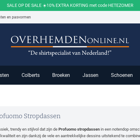
SALE OP DE SALE ☀️10% EXTRA KORTING met code HETEZOMER
aten en pasvormen
ch
sten
Colberts
Broeken
Jassen
Schoenen
ofuomo Stropdassen
siek, trendy en stijlvol dat zijn de
Profuomo stropdassen
in een notendop omsch
fkwaliteit en zijn dankzij de vele en aantrekkelijke dessins uitstekend te combi