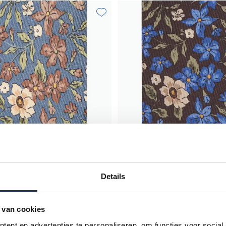
Toevoegen aan favorieten
Details
 van cookies
o
Profuomo
blauw geprint bloemen
Stropdas blauw geprint bloeme
ent en advertenties te personaliseren, om functies voor social