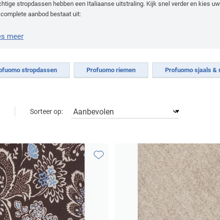
htige stropdassen hebben een Italiaanse uitstraling. Kijk snel verder en kies uw 
 complete aanbod bestaat uit:
fuomo overhemden standaard mouwlengte
-
Profuomo strijkvrije overhemden
-
fuomo truien
-
Profuomo stropdassen
-
Profuomo riemen
es meer
ofuomo stropdassen
Profuomo riemen
Profuomo sjaals &
Sorteer op:
Toevoegen aan favorieten