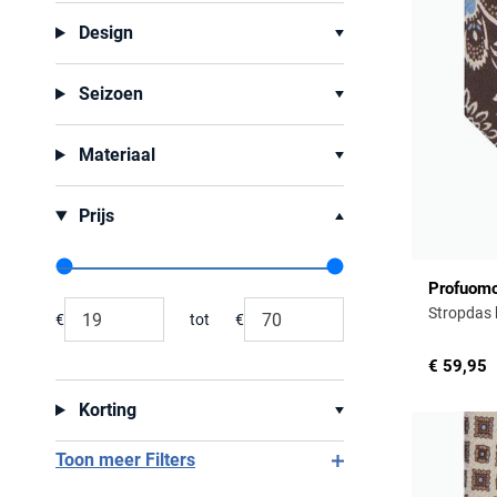
Design
Seizoen
Materiaal
Prijs
Range slider min value
Range slider max value
Profuom
Stropdas 
€
tot
€
Minimum value input
Maximum value input
€ 59,95
Korting
Toon meer Filters