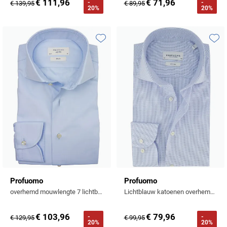
€ 111,96
€ 71,96
-
-
€ 139,95
€ 89,95
20%
20%
Toevoegen aan favorieten
Toevo
Profuomo
Profuomo
overhemd mouwlengte 7 lichtblauw effen katoen slim fit
Lichtblauw katoenen overhemd Slim Fit mouwlengte 7
€ 103,96
€ 79,96
-
-
€ 129,95
€ 99,95
20%
20%