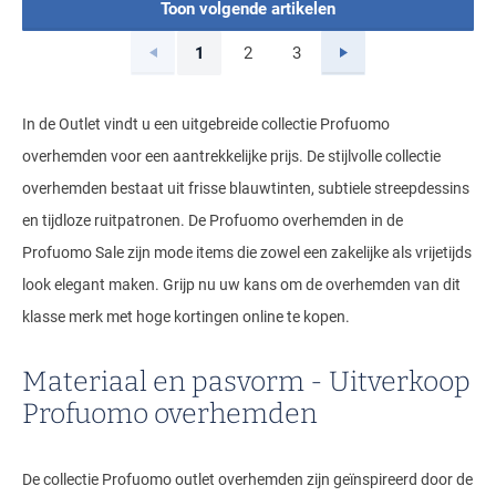
Toon volgende artikelen
Vorige
Volgende
1
2
3
Current Page
Page
Page
In de Outlet vindt u een uitgebreide collectie Profuomo
overhemden voor een aantrekkelijke prijs. De stijlvolle collectie
overhemden bestaat uit frisse blauwtinten, subtiele streepdessins
en tijdloze ruitpatronen. De Profuomo overhemden in de
Profuomo Sale zijn mode items die zowel een zakelijke als vrijetijds
look elegant maken. Grijp nu uw kans om de overhemden van dit
klasse merk met hoge kortingen online te kopen.
Materiaal en pasvorm - Uitverkoop
Profuomo overhemden
De collectie Profuomo outlet overhemden zijn geïnspireerd door de