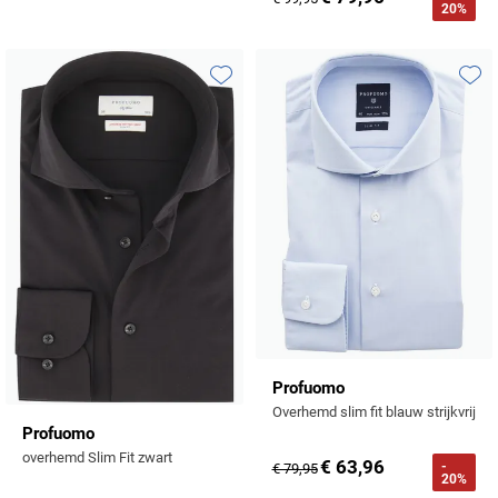
20%
Toevoegen aan favorieten
Toevo
Profuomo
Overhemd slim fit blauw strijkvrij
Profuomo
overhemd Slim Fit zwart
€ 63,96
-
€ 79,95
20%