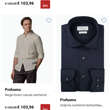
€ 103,96
-
€ 129,95
20%
Toevoegen aan favorieten
Toevo
Profuomo
Beige linnen casual overhemd Slim Fit
Profuomo
strijkvrij overhemd donkerblauw slim fit
€ 103,96
-
€ 129,95
20%