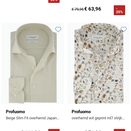
€ 63,96
-
€ 79,95
20%
Toevoegen aan favorieten
Toevo
Profuomo
Profuomo
Beige Slim Fit overhemd Japanse Knitted
overhemd wit geprint ml7 strijkvrij