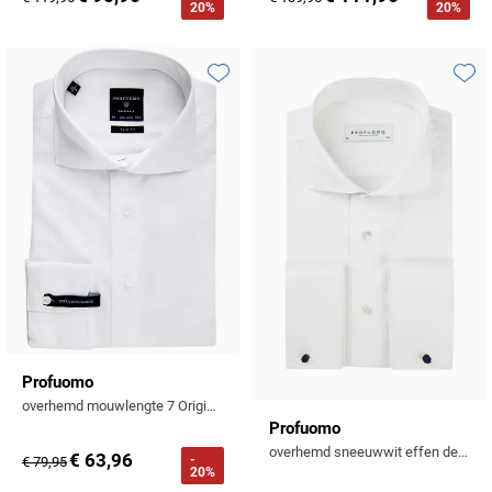
20%
20%
Toevoegen aan favorieten
Toevo
Profuomo
overhemd mouwlengte 7 Originale wit effen katoen slim fit
Profuomo
overhemd sneeuwwit effen dessin
€ 63,96
-
€ 79,95
20%