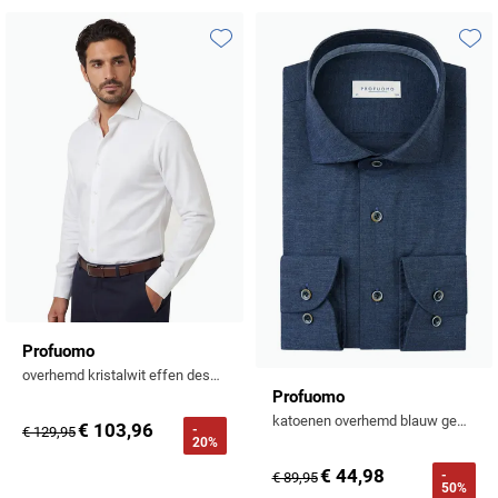
Toevoegen aan favorieten
Toevo
Profuomo
overhemd kristalwit effen dessin
Profuomo
katoenen overhemd blauw gemêleerd slim fit
€ 103,96
-
€ 129,95
20%
€ 44,98
-
€ 89,95
50%