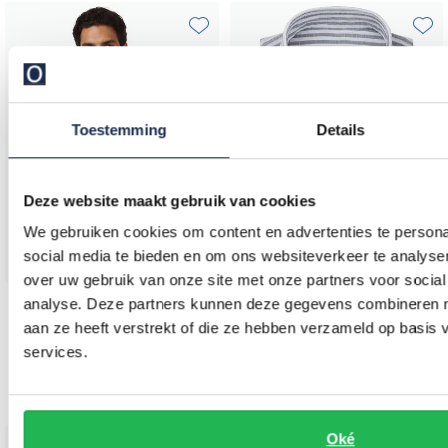
Toevoegen aan favorieten
Toevo
Toestemming
Details
Deze website maakt gebruik van cookies
We gebruiken cookies om content en advertenties te persona
social media te bieden en om ons websiteverkeer te analyse
over uw gebruik van onze site met onze partners voor social
analyse. Deze partners kunnen deze gegevens combineren me
Profuomo
Profuomo
aan ze heeft verstrekt of die ze hebben verzameld op basis
overhemd zakelijk slim fit wit effen katoen
Casual overhemd linnen donkerblauw
services.
€ 103,96
€ 103,96
-
-
€ 129,95
€ 129,95
20%
20%
Oké