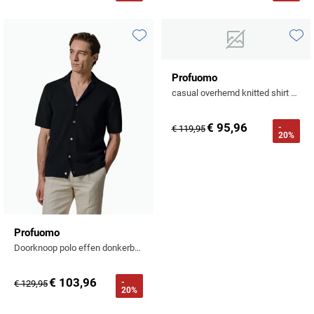
Toevoegen aan favorieten
Toevo
Profuomo
casual overhemd knitted shirt beige
€ 95,96
-
€ 119,95
20%
Profuomo
Doorknoop polo effen donkerblauw
€ 103,96
-
€ 129,95
20%