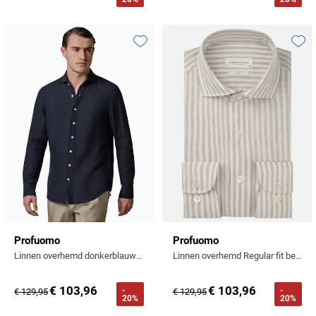
Toevoegen aan favorieten
Toevo
Profuomo
Profuomo
Linnen overhemd donkerblauw Regular fit
Linnen overhemd Regular fit beige wit gestreept
€ 103,96
€ 103,96
-
-
€ 129,95
€ 129,95
20%
20%