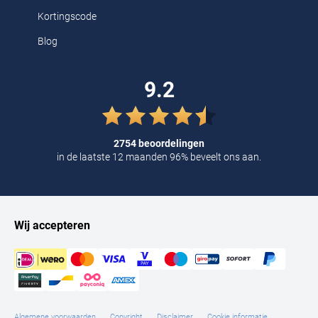
Op zoek naar de nieuwste meesterstukken met een tikkeltje
Kortingscode
Italiaanse kunst? Neem dan een kijkje bij de uitgebreide nieuwe
Blog
collectie Profuomo herenkleding:
9.2
Profuomo overhemden standaard mouwlengte
Profuomo mouwlengte 7 overhemden
Profuomo strijkvrije overhemden
2754 beoordelingen
in de laatste 12 maanden 96% beveelt ons aan.
Profuomo smoking overhemden
Profuomo vesten
Profuomo truien
Profuomo stropdassen
Wij accepteren
Profuomo riemen
De nieuwe collectie bevat fraaie kleurthema’s die in het teken
staan van Italië. Charmant zwart, parelwit, roze en diverse
Algemene voorwaarden
Copyright
Disclaimer
Cookie informatie