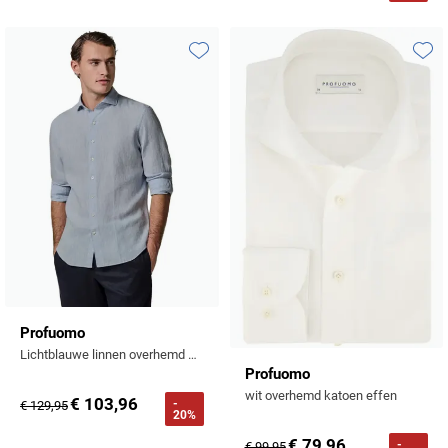
Toevoegen aan favorieten
Toevo
Profuomo
Lichtblauwe linnen overhemd Slim Fit
Profuomo
wit overhemd katoen effen
€ 103,96
-
€ 129,95
20%
€ 79,96
-
€ 99,95