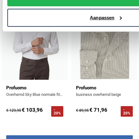
Toevoegen aan favorieten
Toevo
Aanpassen
Profuomo
Profuomo
Overhemd Sky Blue normale fit wit two ply
business overhemd beige
€ 103,96
€ 71,96
-
-
€ 129,95
€ 89,95
20%
20%