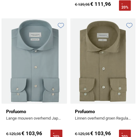
€ 111,96
-
€ 139,95
20%
Toevoegen aan favorieten
Toevo
Profuomo
Profuomo
Lange mouwen overhemd Japanese knitted turquoise
Linnen overhemd groen Regular fit
€ 103,96
€ 103,96
-
-
€ 129,95
€ 129,95
20%
20%