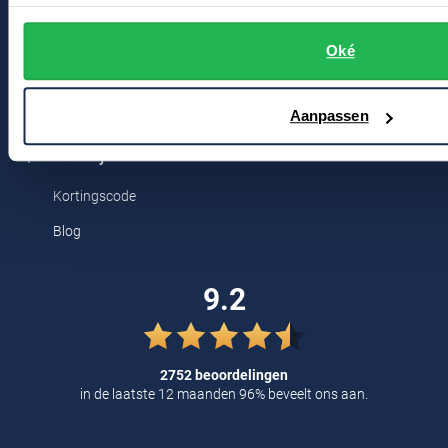
Tommy Hilfiger
Bert Schrier Herenmode
Oké
Tramarossa
Breestraat 152 - 154
2311 CX Leiden
UBR
Aanpassen
Vanguard
Voor jou
William Lockie
Kortingscode
Alle Merken
Blog
9.2
2752 beoordelingen
in de laatste 12 maanden 96% beveelt ons aan.