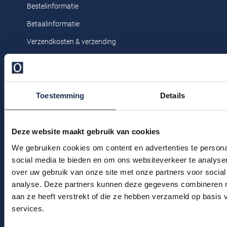
Bestelinformatie
Profuomo
Replay
Betaalinformatie
R2
Reset
Verzendkosten & verzending
Seidensticker
Roy Robson
Ruilen & retourneren
State of Art
Schiesser
Klachtenafhandeling
Tommy Hilfiger
Seidensticker
Veelgestelde vragen
Toestemming
Details
Vanguard
Kledingonderhoud
Klantenservice
Deze website maakt gebruik van cookies
Slater
We gebruiken cookies om content en advertenties te persona
Actievoorwaarden
State of Art
social media te bieden en om ons websiteverkeer te analyse
over uw gebruik van onze site met onze partners voor social
Winkel
Superdry
analyse. Deze partners kunnen deze gegevens combineren me
aan ze heeft verstrekt of die ze hebben verzameld op basis
Tenson
Winkel & Openingstijden
services.
Thomas Maine
Contact