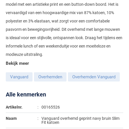
model met een artistieke print en een button-down boord. Het is
Gant
Giordano
Lacoste
Camel Active
Lyle & Scott
Casa Moda
vervaardigd van een hoogwaardige mix van 87% katoen, 10%
New Zealand
Giorgio
Maerz
Casa Moda
polyester en 3% elastaan, wat zorgt voor een comfortabele
Polo Ralph Lauren
Mac
Cast Iron
COM4
People of Shibuya
John Miller
pasvorm en bewegingsvrijheid. Dit overhemd met lange mouwen
New Zealand
Cast Iron
Profuomo
Meyer
Cavallaro
Diesel
is ideaal voor een stijlvolle, ontspannen look. Draag het tijdens een
Pierre Cardin
Lacoste
Olymp
Cavallaro
State of Art
New Zealand
Fred Perry
Eurex
informele lunch of een weekenduitje voor een moeiteloze en
Polo Ralph Lauren
Polo Ralph Lauren
Desoto
Superdry
Olymp
modieuze uitstraling.
Gant
Gardeur
Portofino
Bekijk meer
Tommy Hilfiger
Pierre Cardin
Ledub
Lacoste
Mac
Reset
Vanguard
Polo Ralph Lauren
Lyle & Scott
Vanguard
Overhemden
Overhemden Vanguard
Lyle & Scott
M.E.N.S.
Portofino
Eden Valley
Profuomo
Mac
New Zealand
Meyer
Profuomo
Eterna
Alle kenmerken
State of Art
Maerz
Olymp
New Zealand
State of Art
Eton
Artikelnr.
00165526
Superdry
Magee
Superdry
Gant
R2
Naam
Vanguard overhemd geprint navy bruin Slim
Tenson
Magnanni
Thomas Maine
Fit katoen
Giordano
Replay
Pierre Cardin
Pierre Cardin