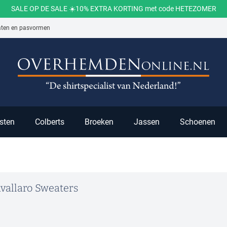
SALE OP DE SALE ☀️10% EXTRA KORTING met code HETEZOMER
aten en pasvormen
ch
sten
Colberts
Broeken
Jassen
Schoenen
vallaro Sweaters