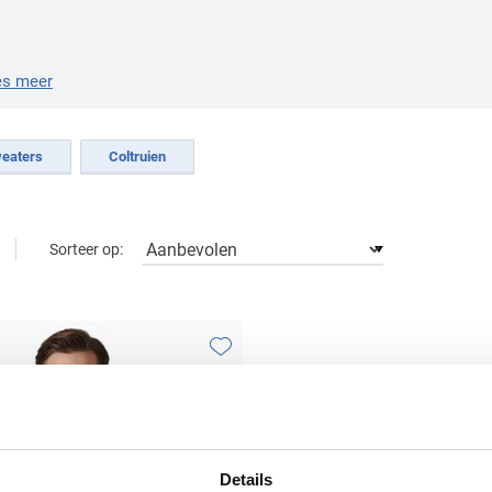
es meer
eaters
Coltruien
Sorteer op:
Toevoegen aan favorieten
Details