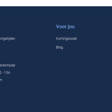
Voor jou
ingstijden
Kortingscode
Blog
Herenmode
2 - 154
en