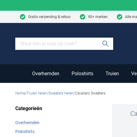
Skip to content
Gratis verzending & retour
90+ merken
Alle m
Submit sear
Overhemden
Poloshirts
Truien
Ve
Home
Truien heren
Sweaters heren
Cavallaro Sweaters
Categorieën
Ca
Overhemden
Poloshirts