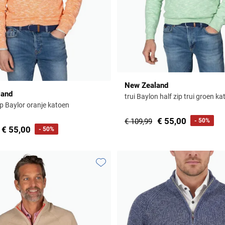
New Zealand
land
trui Baylon half zip trui groen k
zip Baylor oranje katoen
€ 55,00
€ 109,99
- 50%
€ 55,00
- 50%
Toevoegen aan favorieten