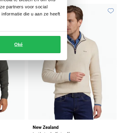
ze partners voor social
nformatie die u aan ze heeft
Toevoegen aan favorieten
Toevoegen aa
Oké
New Zealand