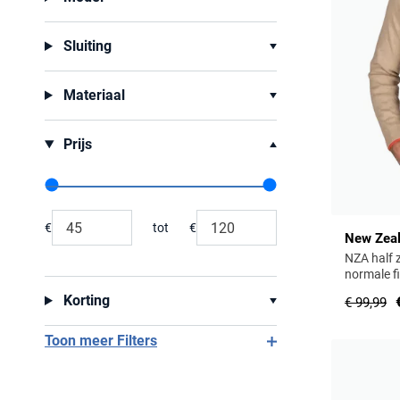
Sluiting
Materiaal
Prijs
Range slider min value
Range slider max value
€
tot
€
New Zea
Minimum value input
Maximum value input
NZA half z
normale fi
Korting
€ 99,99
Toon meer Filters