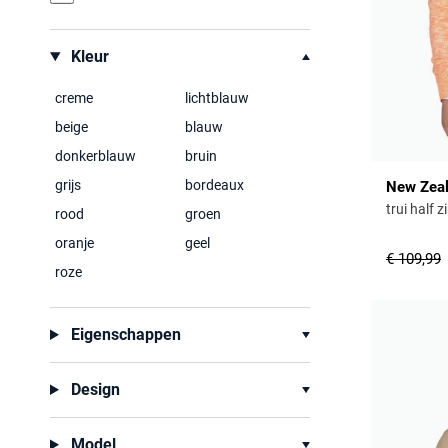
Kleur
creme
lichtblauw
beige
blauw
donkerblauw
bruin
grijs
bordeaux
New Zea
trui half 
rood
groen
oranje
geel
€ 109,99
roze
Eigenschappen
Design
Model