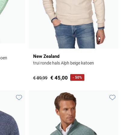
New Zealand
atoen
trui ronde hals Alph beige katoen
€ 45,00
€ 89,99
- 50%
Toevoegen aan favorieten
Toevoegen aa