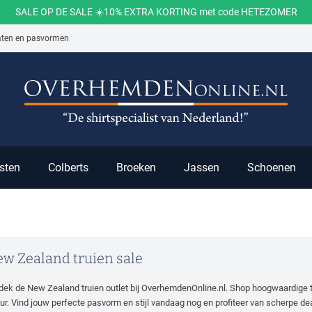
SALE OP DE SALE ☀️10% EXTRA KORTING met code HETEZOMER
aten en pasvormen
ch
sten
Colberts
Broeken
Jassen
Schoenen
w Zealand truien sale
dek de New Zealand truien outlet bij OverhemdenOnline.nl. Shop hoogwaardige tru
our. Vind jouw perfecte pasvorm en stijl vandaag nog en profiteer van scherpe de