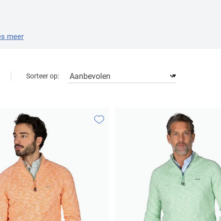
es meer
Sorteer op:
Toevoegen aan favorieten