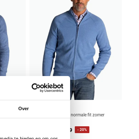
New Zealand
Over
Katoen vest blauw normale fit zomer
€ 95,99
€ 119,99
- 20%
 media te bieden en om ons