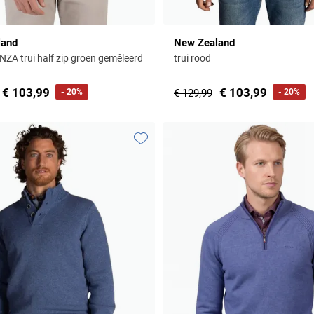
land
New Zealand
NZA trui half zip groen gemêleerd
trui rood
€ 103,99
€ 103,99
- 20%
€ 129,99
- 20%
Toevoegen aan favorieten