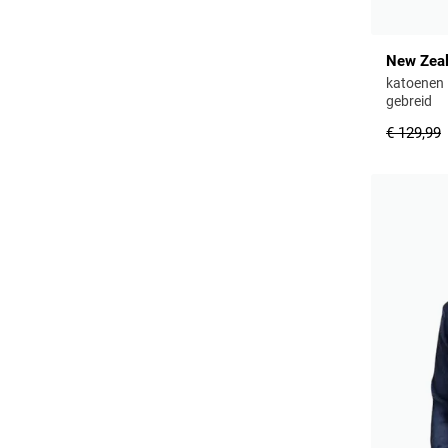
New Zea
katoenen 
gebreid
€ 129,99