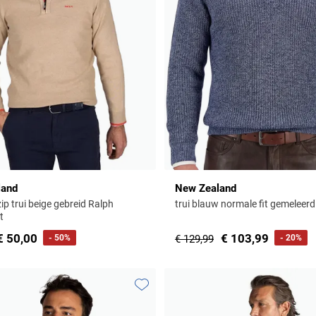
land
New Zealand
ip trui beige gebreid Ralph
trui blauw normale fit gemeleerd
t
€ 50,00
€ 103,99
- 50%
€ 129,99
- 20%
Toevoegen aan favorieten