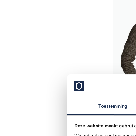
New Zea
Toestemming
trui brui
Deze website maakt gebruik
€ 129,99
We gebruiken cookies om cont