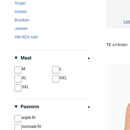
Truien
Vesten
Broeken
Le
Jassen
Alle NZA sale
72
artikelen
Filteren op
Maat
M
L
XL
XXL
3XL
Pasvorm
wijde fit
normale fit