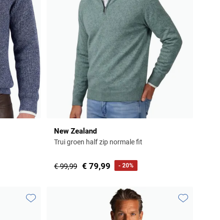
New Zealand
Trui groen half zip normale fit
€ 79,99
€ 99,99
- 20%
Toevoegen aan favorieten
Toevoegen aa