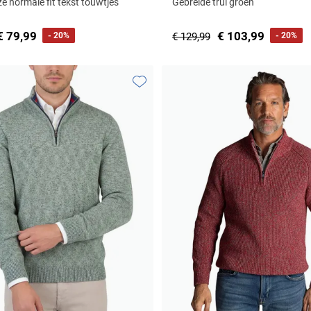
e normale fit tekst touwtjes
Gebreide trui groen
€ 79,99
€ 103,99
- 20%
€ 129,99
- 20%
Toevoegen aan favorieten