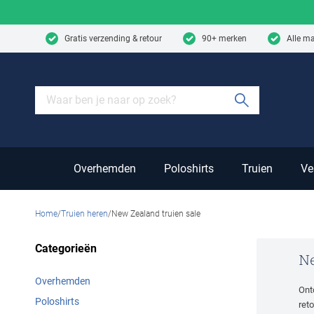
Skip to content
Gratis verzending & retour
90+ merken
Alle m
Submit sear
Overhemden
Poloshirts
Truien
Ve
Home
Truien heren
New Zealand truien sale
Categorieën
Ne
Overhemden
Ont
Poloshirts
ret