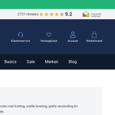
9.2
2751 reviews
Winkelmand
Klantenservice
Verlanglijstje
Account
Basics
Sale
Merken
Blog
ien met korting, snelle levering, gratis verzending én
als.