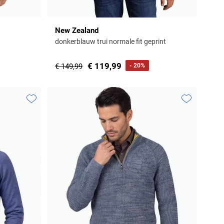
New Zealand
donkerblauw trui normale fit geprint
€ 119,99
€ 149,99
- 20%
Toevoegen aan favorieten
Toevoegen aa