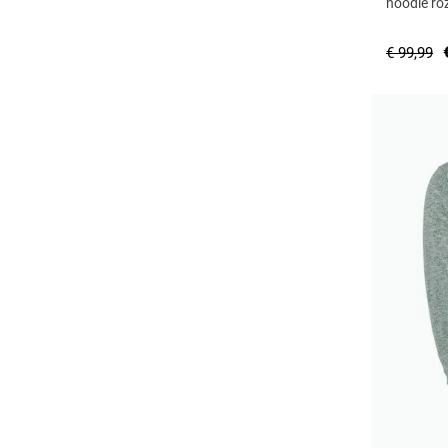
hoodie roz
€ 99,99