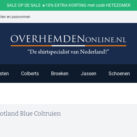
SALE OP DE SALE ☀️10% EXTRA KORTING met code HETEZOMER
aten en pasvormen
ch
sten
Colberts
Broeken
Jassen
Schoenen
otland Blue Coltruien