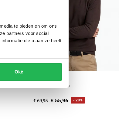
 media te bieden en om ons
ze partners voor social
nformatie die u aan ze heeft
Oké
Scotland Blue
coltrui bruin katoen
€ 55,96
€ 69,95
- 20%