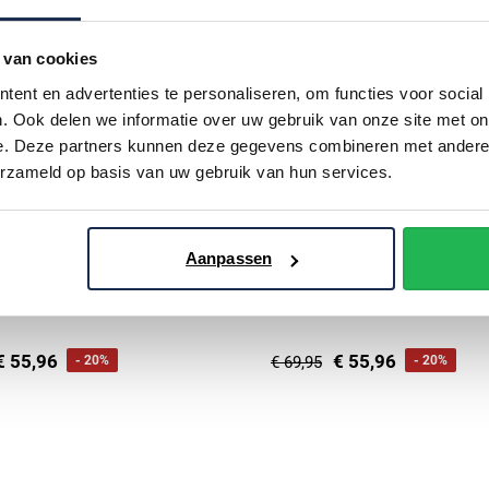
 van cookies
ent en advertenties te personaliseren, om functies voor social
. Ook delen we informatie over uw gebruik van onze site met on
e. Deze partners kunnen deze gegevens combineren met andere i
erzameld op basis van uw gebruik van hun services.
Aanpassen
 Blue
Scotland Blue
coltrui groen katoen
coltrui zwart 100% katoen
€ 55,96
€ 55,96
- 20%
€ 69,95
- 20%