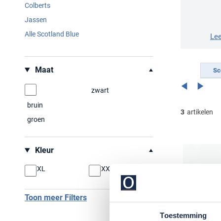
Colberts
Jassen
Alle Scotland Blue
Le
Filteren op
Maat
Sc
zwart
bruin
3
artikelen
groen
Kleur
XL
XXL
Toon meer Filters
Toestemming