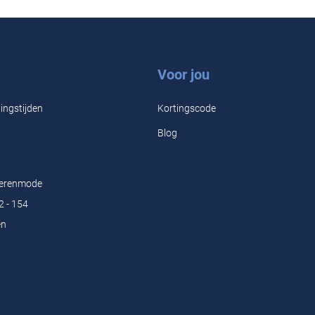
Voor jou
ingstijden
Kortingscode
Blog
Herenmode
2 - 154
en