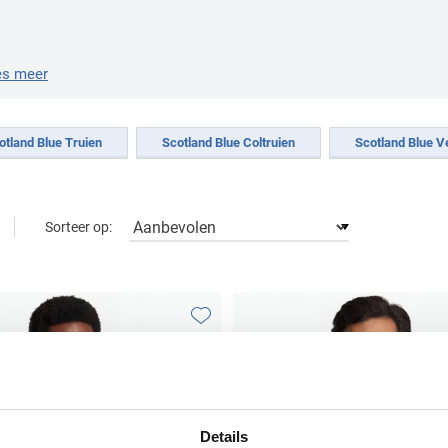
es meer
otland Blue Truien
Scotland Blue Coltruien
Scotland Blue V
Sorteer op:
Toevoegen aan favorieten
Details