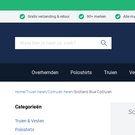
Skip to content
Gratis verzending & retour
90+ merken
Alle m
Submit sear
Overhemden
Poloshirts
Truien
Ve
Home
Truien heren
Coltruien heren
Scotland Blue Coltruien
Categorieën
Sc
Truien & Vesten
Poloshirts