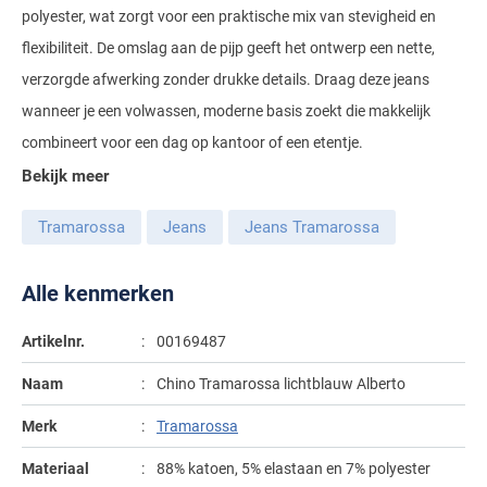
polyester, wat zorgt voor een praktische mix van stevigheid en
Gant
Giordano
Lacoste
Camel Active
Lyle & Scott
Casa Moda
flexibiliteit. De omslag aan de pijp geeft het ontwerp een nette,
New Zealand
Giorgio
Maerz
Casa Moda
verzorgde afwerking zonder drukke details. Draag deze jeans
Polo Ralph Lauren
Mac
Cast Iron
COM4
People of Shibuya
John Miller
wanneer je een volwassen, moderne basis zoekt die makkelijk
New Zealand
Cast Iron
Profuomo
Meyer
Cavallaro
Diesel
combineert voor een dag op kantoor of een etentje.
Pierre Cardin
Lacoste
Olymp
Cavallaro
State of Art
New Zealand
Fred Perry
Eurex
Bekijk meer
Polo Ralph Lauren
Polo Ralph Lauren
Desoto
Superdry
Olymp
Gant
Gardeur
Tramarossa
Jeans
Jeans Tramarossa
Portofino
Tommy Hilfiger
Pierre Cardin
Ledub
Lacoste
Mac
Reset
Vanguard
Polo Ralph Lauren
Lyle & Scott
Alle kenmerken
Lyle & Scott
M.E.N.S.
Portofino
Eden Valley
Profuomo
Mac
New Zealand
Meyer
Profuomo
Eterna
Artikelnr.
00169487
State of Art
Maerz
Olymp
New Zealand
State of Art
Eton
Naam
Chino Tramarossa lichtblauw Alberto
Superdry
Magee
Superdry
Gant
Merk
Tramarossa
R2
Tenson
Magnanni
Thomas Maine
Giordano
Materiaal
88% katoen, 5% elastaan en 7% polyester
Replay
Pierre Cardin
Pierre Cardin