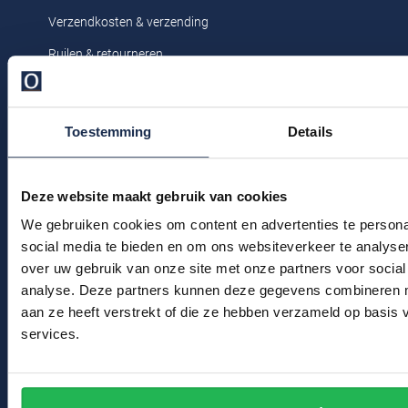
Profuomo
Verzendkosten & verzending
Replay
R2
Ruilen & retourneren
Reset
Seidensticker
Klachtenafhandeling
Roy Robson
Veelgestelde vragen
State of Art
Toestemming
Details
Schiesser
Kledingonderhoud
Tommy Hilfiger
Seidensticker
Klantenservice
Vanguard
Deze website maakt gebruik van cookies
Actievoorwaarden
We gebruiken cookies om content en advertenties te persona
social media te bieden en om ons websiteverkeer te analyse
Slater
Winkel
over uw gebruik van onze site met onze partners voor social
State of Art
analyse. Deze partners kunnen deze gegevens combineren me
Winkel & Openingstijden
aan ze heeft verstrekt of die ze hebben verzameld op basis
Superdry
services.
Contact
Tenson
Bert Schrier Herenmode
Thomas Maine