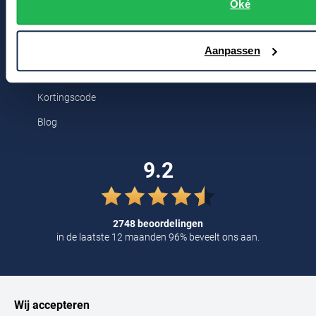
Breestraat 152 - 154
Oké
Tommy Hilfiger
2311 CX Leiden
Tramarossa
Aanpassen
UBR
Voor jou
Vanguard
Kortingscode
William Lockie
Blog
Alle Merken
9.2
2748 beoordelingen
in de laatste 12 maanden 96% beveelt ons aan.
Wij accepteren